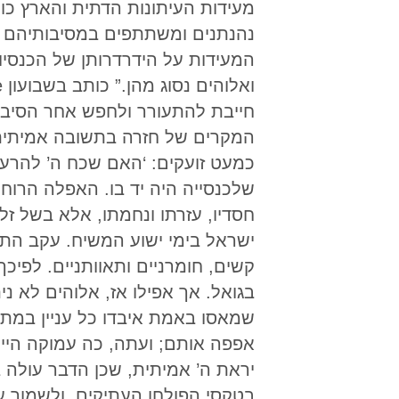
מעידות העיתונות הדתית והארץ כול
נהנתנים ומשתתפים במסיבותיהם וח
המעידות על הידרדרותן של הכנסיות
חייבת להתעורר ולחפש אחר הסיבה ל
המקרים של חזרה בתשובה אמיתית;
כמעט זועקים: ‘האם שכח ה’ להרעי
שלכנסייה היה יד בו. האפלה הרוח
חסדיו, עזרתו ונחמתו, אלא בשל ז
ישראל בימי ישוע המשיח. עקב התמ
קשים, חומרניים ותאוותניים. לפי
בגואל. אך אפילו אז, אלוהים לא 
שמאסו באמת איבדו כל עניין במתת הש
אפפה אותם; ועתה, כה עמוקה היי
יראת ה’ אמיתית, שכן הדבר עולה
בטקסי הפולחן העתיקים, ולשמור על