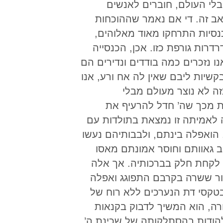
בלי העולם, חוברים לאנשים
אב זה. די אם נאמר שההוכחות
כנסיות התרחקו מאוד מאלוהים,
t, העיד: “מעולם לא חזינו בהידרדרות גורפת כזו. אכן, הכנסייה
ו נזכרים כמה בודדים ונדירים הם
יות ליבם שאין לה אח ורע, אנו
זה לא נוצר מעולם מבלי
עת מכך שה’ חדל להרעיף את
ה לאמיתה זו נמצאת בתולדות עם
הואפלה בינתם, ולבבותיהם נעשו
ב גאוותם וחוסר אמונתם מאסו
ו לקחת חלק בברכותיה. אך אלה
 שהאור ששרה בקרבם התפוגג ואפלה
טקסי דת הנערכים ללא רוח של
רה, הוא המשיך לדבוק בקנאות
 להודות בהסתלקותה של שכינת ה’