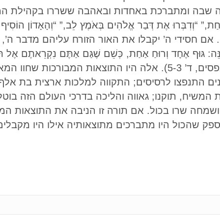
ה שבה ומתברכת באחדות ובאהבה ששררו בקהילת המ
וְדִבְּרוּ אֶת דְּבַר אֱלֹהִים בְּאֹמֶץ לֵב,” “וְהָאָדוֹן הוֹסִיף עֲ
מעשי השליחים, ד’ 32, 31; ב’ 47). אם חסידי ה’ יקבלו את האור הזורח עליהם מד
וּף אֶחָד וְרוּחַ אַחַת, כְּשֵׁם שֶׁגַּם אַתֶּם נִקְרֵאתֶם אֶל תִּק
אֱמוּנָה אַחַת, טְבִילָה אַחַת” (אל האפסים, ד’ 5-3). אלה היו התו
ים התנפצו לרסיסים; התקווה למלכות ארצית בת אלף 
 המשיח, תוקנו; גאווה והליכה בדרכי העולם הזה בוטלו 
שמחה שרו בכול. אם תורה זו הניבה את התוצאות המב
ספק שהכול היו מתברכים מתוצאותיה אילו היו מקבלים