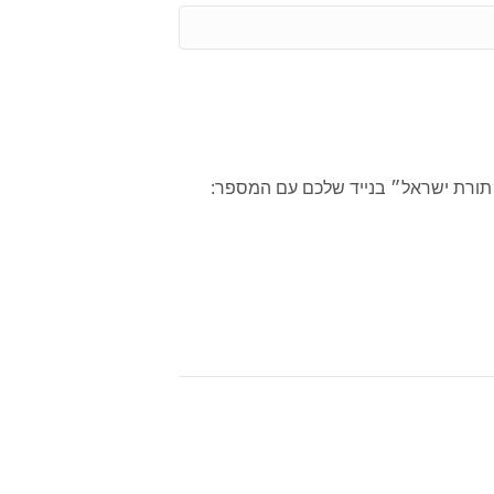
a
P
i
h
l
o
*
n
e
*
״תורת ישראל״ בנייד שלכם עם המספר: