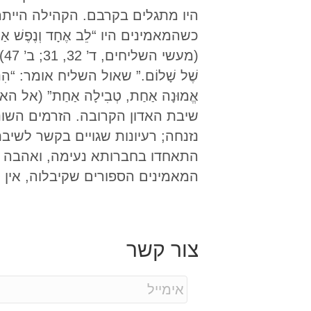
היו מתגלים בקרבם. הקהילה היית
כשהמאמינים היו “לֵב אֶחָד וְנֶפֶשׁ אַחַת,” “
(
שֶׁל שָׁלוֹם.” שאול השליח אומר: “הִנֵּה: גּ
שיבת האדון הקרובה. הזרמים השונ
נזנחה; רעיונות שגויים בקשר לשיבת
התאחדו בחברותא נעימה, ואהבה ו
המאמינים הספורים שקיבלוה, אין 
צור קשר