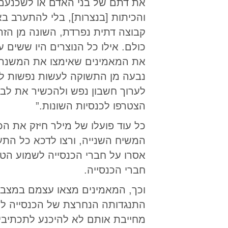
את דתם של בני האדם או לשכנעם 
והכיתות [בנצרות], בלי להתערב בא
קבוצה דתית נפרדת, השונה מן הזר
כולם. אילו כל הנוצרים היו ששים
את המאמינים שאימצו את המשנה ה
נבעה מן התשוקה לעשות נפשות לא
לערוך חשבון נפש ולהכשיר את לבב
הצטרפו לכנסיות השונות.”
כל עוד פועלו של מילר חיזק את הכ
המשיח השנייה, ורצו לדכא כל התע
אסרו על חברי הכנסייה לשמוע הטפ
חברי הכנסייה.
וכך, המאמינים מצאו עצמם במצב 
התנגדותה הנחרצת של הכנסייה לע
מחייבת אותם לא להיכנע לתכתיבי 