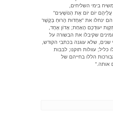
שיח בימי השליחים,
לֵיהֶם יוֹם יוֹם אֶת הַנּוֹשָׁעִים”
בר ה’, הם ינחלו את “אַחְדוּת הָרוּחַ בְּקֶשֶׁר
ְוַת יִעוּדְכֶם הָאַחַת; אָדוֹן אֶחָד,
צאות המבורכות שחוו המאמינים שקיבלו את הבשורה על
שנים, שלא עוגנה בכתבי הקודש,
כליל; עוולות תוקנו; לבבות
ורכות הללו בחייהם של
 אותה.”
E
m