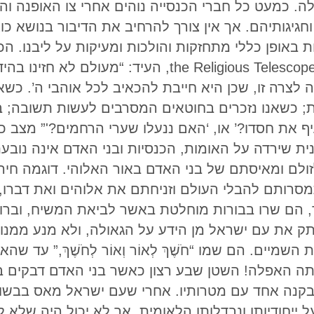
ה. כמעט כל חברי הכנסייה נוהים אחרי צו האופנה וה
גיגותיהם. אך אין צורך להרחיב את הדיבור בנושא כו
 באופן כללי מתחזקות והולכות ומעיקות על ליבנו. ה
ואלוהים נסוג מהן.” כותב בשבועון he Religious Telescope
צרה זו, שכן היא חייבת להכאיב לכל אוהבי ה’. כשאנ
 כשאנו נזכרים בחוטאים המסרבים לעשות תשובה; בקש
ף את חסדו?’ או, ‘האם ננעלו שערי הרחמים?'” מצב כ
נית שירדה על האומות, הכנסיות ובני האדם אינה נוב
לזולם ומאיסתם של בני האדם באור האלוהי. דוגמה חי
סרותם להבלי העולם וזניחתם את אלוהים ואת דברו, 
כך, הם שרו בבורות מוחלטת באשר לביאת המשיח, וברו
ניתק את עם ישראל מן הידע על הגאולה, ולא מנע ממנ
מיים. הם שמו “חֹשֶׁךְ לְאוֹר וְאוֹר לְחֹשֶׁךְ,” עד
תה האפלה! השטן שבע רצון כאשר בני האדם דבקים ב
 בקנה אחד עם מטרותיו. אחרי שעם ישראל מאס בבשו
 ייחודיותו ונבדלותו הלאומית, אך לא יכול היה שלא