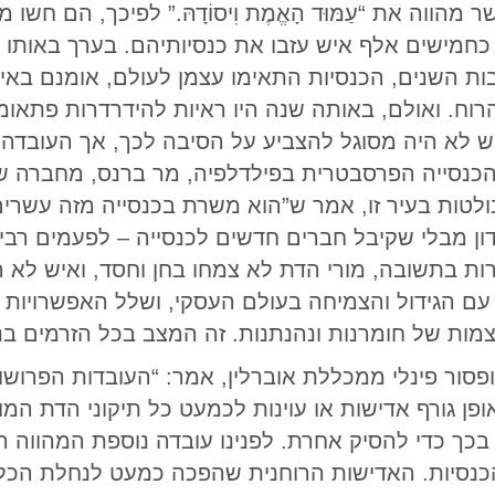
הווה את “עַמּוּד הָאֱמֶת וִיסוֹדָהּ.” לפיכך, הם חש
נסיותיהם. בקיץ של שנת 1844, כחמישים אלף איש עזבו את כנסיותיהם. ב
ות השנים, הכנסיות התאימו עצמן לעולם, אומנם באיט
הרוח. ואולם, באותה שנה היו ראיות להידרדרות פתאו
ש לא היה מסוגל להצביע על הסיבה לכך, אך העובדה 
הכנסייה הפרסבטרית בפילדלפיה, מר ברנס, מחברה של
לטות בעיר זו, אמר ש”הוא משרת בכנסייה מזה עשרים
ון מבלי שקיבל חברים חדשים לכנסייה – לפעמים רבי
רות בתשובה, מורי הדת לא צמחו בחן וחסד, ואיש לא 
עם הגידול והצמיחה בעולם העסקי, ושלל האפשרויות
ות של חומרנות ונהנתנות. זה המצב בכל הזרמים בנ
ור פינלי ממכללת אוברלין, אמר: “העובדות הפרושות 
ן גורף אדישות או עוינות לכמעט כל תיקוני הדת המוס
די בכך כדי להסיק אחרת. לפנינו עובדה נוספת המהווה
הכנסיות. האדישות הרוחנית שהפכה כמעט לנחלת הכלל