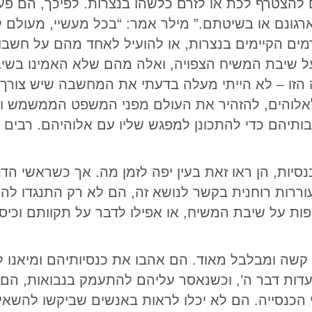
להצטרף לכת או לזרם כלשהו בנצרות. לפיכך, הם פעל
רגונם או בשיטתם.” מילר אמר: “בכל מעשיי, מעולם לא
מים הקיימים בנצרות, או להועיל לאחד מהם על חשבון
 על שיבת המשיח הצפויה, ואלה מהם שלא האמינו בשי
זו – לא הייתי מעלה בדעתי את המחשבה שיש צורך ב
לוהים, להזהיר את העולם מפני המשפט הממשמש ובא,
ותיהם כדי להתכונן למפגש שליו עם אלוהיהם. רבים
נסיות, הן ראו זאת בעין יפה לזמן מה. אך כשראשי הד
וררות רוחנית בקשר לנושא זה, הם לא רק התנגדו לה
ות על שיבת המשיח, או אפילו לדבר על תקוותם וכי
קשה ומבלבל מאוד. הם אהבו את כנסיותיהם ומיאנו ל
דות דבר ה’, וכשנאסר עליהם להתעמק בנבואות, הם 
הכנסייה. הם לא יכלו לראות באנשים שביקשו להשאיר