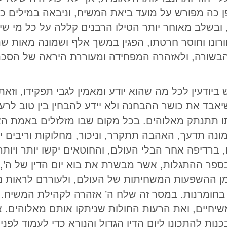
ן כה מפורש על מועד ביאת המשיח, וניבאה במילים כה
ובשלב מאוחר יותר הטילו הרבנים קללה על כל מי שי
ורונו וחוסר חרטתו, הפגין במשך אלף ושמונה מאות 
הבשורה, ולאזהרה המפחידה ומעוררת היראה של הסכ
יודעין לכל מה שהוא יודע ומאמין לגבי תפקידו, וזאת
יאבד את כושר ההבחנה ולא יידע להבחין בין טוב לרע
ו תתנתק מאלוהים. בכל מקום שבו מזלזלים באמת האל
 תדעך, האהבה תתקרר, וניכור, מחלוקות וריבים יח
רדיפה אחר הבלי העולם, והחוטאים יקשו יותר ויותר 
פר ההתגלות, אשר מבשרת את בוא יום הדין של ה’, ו
’ מן ההשפעות המשחיתות של העולם, ולעוררם לראות 
בחומרנות. במסר זה שלח ה’ אזהרה לקהילת המשיח. 
חיים, ואת הרעות החולות שניתקו אותם מאלוהים. אי
נות להתכונן ליום הדין הגדול והנורא כדי לעמוד לפניו