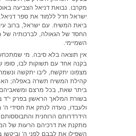
מקרבו. נבואת דניאל הצביעה באופ
ישראל חדל ללמוד את ספר דניאל, 
ביאת המשיח. עם ישראל, ברוב עיו
החסד של הגאולה, לברכותיה של 
השמיימי.
אין תוצאה בלא סיבה. מי שמתכחש ב
בקנה אחד עם תשוקות לבו, סופו ש
מצפונו יתקשח, ליבו יתקשה ונשמת
קהילת המשיח תשרה באפלה; האמונה
ביתר שאת, בכל מרצם ומשאביהם, ב
בשורת המלאך הראשון בפרק י”ד בס
ולעבדו, נועדה לנתק את חסידי ה
הידרדרותם הרוחנית והתבוססותם 
מתקנת את דרכיהם הרעות של המשי
השפילו את לבבם לפני ה’ וביקשו בכ