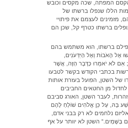
 הקסם המפתה, שכה מקסים וכובש
מות הללו שנפלו ברשתו של
ם, מזמינים לעצמם את פיתויי
ופלים ברשתו כטרף קל, שכן הם
מפילם ברשתו, הוא משתמש בהם
הָאֹבוֹת וְאֶל הַיִּדְּעֹנִים,
 אִם לֹא יֹאמְרוּ כַּדָּבָר הַזֶּה, אֲשֶׁר
ה שהוכרזה מפורשות בכתבי הקודש בקשר לטבעו
דו של השטן, הפועל בעזרת אותות
 לחדול מן החטאים החביבים
זהרות, לעבר השטן, האורג סביבם
בָּהּ, עַל כֵּן אֱלֹהִים שׁוֹלֵחַ לָהֶם
. אלה המתנגדים לתורת הספיריטואליזם נלחמים לא רק בבני אדם,
ם בַּשָּׁמַיִם.” השטן לא יוותר על אף