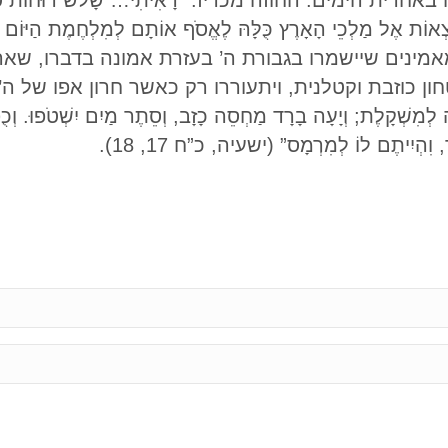
 הימים. החוזה מכריז: “רָאִיתִי… שָׁלֹשׁ רוּחוֹת טְמֵאוֹת ד
ֹצְאוֹת אֶל מַלְכֵי הָאָרֶץ כֻּלָּהּ לֶאֱסֹף אוֹתָם לְמִלְחֶמֶת הַיּוֹם 
13, 14). חוץ מן המאמינים שיישמרו בגבורת ה’ בעזרת אמונה בדבר
 כוזבת וקטלנית, ויתעוררו רק כאשר חרון אפו של ה’
 לְמִשְׁקָלֶת; וְיָעָה בָרָד מַחְסֵה כָזָב, וְסֵתֶר מַיִם יִשְׁטֹפוּ. וְכ
וִהְיִיתֶם לוֹ לְמִרְמָס” (ישעיה, כ”ח 17, 18).