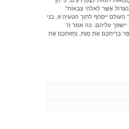
ּוֹמוֹת לִצְפַרְדְּעִים; כִּי הֵן
הַגָּדוֹל אֲשֶׁר לֵאלֹהֵי צְבָאוֹת”
ו, שאר העולם ייסחף לתוך הטעיה זו. בני
 יישפך עליהם. כה אמר ה’
ֻפַּר בְּרִיתְכֶם אֶת מָוֶת, וְחָזוּתְכֶם אֶת
E
m
a
P
i
h
l
o
*
n