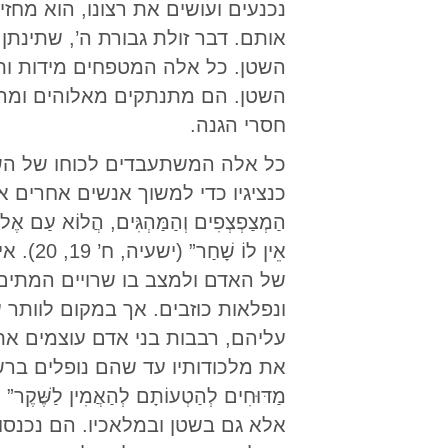
נכנעים ועושים את רצונו, הוא מ
אותם. דבר זולת גבורת ה’, שתינת
השטן. כל אלה המטפחים מידות ותכ
השטן. הם מתנתקים מאלוהים ומהש
חסרי הגנה.
כל אלה המשתעבדים לכוחו של הש
כנציגיו כדי למשוך אנשים אחרים אל אובדנם
הַמְצַפְצְפִים וְהַמַּהְגִּים, הֲלוֹא עַם אֶל א
אֵין ל
של האדם ולמצב בו שרויים המתים,
ונפלאות כוזבים. אך במקום לוותר
עליהם, רבבות בני אדם עוצמים את
את מלכודותיו עד שהם נופלים ברשתו. “מִפְּנֵ
אלא גם בשטן ובמלאכיו. הם נכנסו למלחמה 