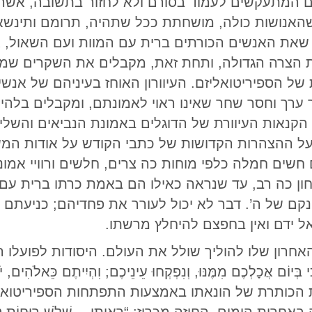
ם המתעקשים לעמוד בסורם ולא לחזור בתשובה, אש
האנושות כולה, מושחתת ככל שתהיה, תרומם ותינשא ל
ר שאת האנשים הכורתים ברית עם המוות ועם השאול,
עת הצרה הגדולה, ותחת זאת, מקבלים את השקרים שמ
של הספיריטואליזם. העיוורון האוחז בעיניהם של אנשי 
ערך וחסר שחר שאינו ראוי לאמונתם, ומקבלים בלהיט
 הקנאות העיוורת של הדוגלים באמונת הנביאים והשלי
ל ההצהרות הקדושות של כתבי הקודש על אודות המשי
חשים חמלה כלפי מוחות כה צרים, חלשים ורוויי אמונ
חון כה רב, עד שנראה כאילו הם באמת כרתו ברית עם 
נקם של ה’. דבר לא יכול לעורר את פחדיהם; כניעתם 
ל ידם ואין בחפצם להיחלץ מרשתו.
רון שלו להוליך שולל את העולם. היסודות לפועלו 
 הכותרת של הונאתו באמצעות התפתחות הספיריטואל