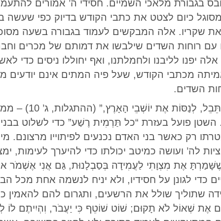
ובס בגבורת מלאכי השמיים. חסידי ה’ אמורים להתעמת
סוגל כיום לצטט את כתבי הקודש בדיוק כפי שעשה בי
 שקריו. אלה המבקשים לעמוד בגבורה בשעה מסוכנת 
עם רוחות השדים שילבשו את דמותם של מכרים וחברים
ה יפנו לליבנו ולחמלתנו, ואף יחוללו ניסים כדי לאש
יתה מכתבי הקודש, שעל פיה המתים אינם יודעים מא
חות השדים.
“שְּׁעַת הַנִּסָּיוֹן הָע
 השטן פועל בעזרת “כל תַּרְמִית רֶשַׁע” כדי לשלוט בבני
 מטרתו רק כאשר בני האדם נכנעים לפיתוייו מרצונם.
ת לה’ ועושה כמיטב יכולתו כדי להיערך לעימות, ימ
כדי לגונן על חסידיו, ולא יניח לנשמה אחת מכל הבוט
 שתוליך שולל את הרשעים, ותגרום להם להאמין כי 