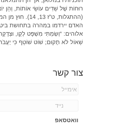
תוכניותיו במלואן, אך הן תתמלאנה באחרית
רוּחוֹת שֶׁל שֵׁדִים עוֹשֵׂי אוֹתוֹת, וְהֵן יו
(ההתגלות, ט”ז 
האדם יירדמו במהרה בתחושת ביטחון
אלוהים: “וְשַׂמְתִּי מִשְׁפָּט לְקָו, וּצְדָקָה
שְׁאוֹל לֹא תָקוּם; שׁוֹט שׁוֹטֵף כִּי יַעֲבֹר, 
צור קשר
וואטסאפ