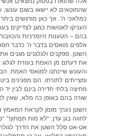
אלה שתוארו בפסוק נמצאים אנשי
שהחוטאים לא יישאו בשום עונש; ש
כמלאכי ה’. אך כאן מודגשים בית
העניקו לאנושות כמגן לצדיקים ב
בהם – הטענות היומרניות והכוזבות 
אלפים מואסים בדבר ה’ כדבר חסר 
השטן. ספקנים ולגלגנים מגנים את
את דעתם מן האמת בעזרת לגלוג ע
והעונש שיינתנו למואסי האמת. הם 
ומצייתים לתורתו. הם מפגינים ביט
מחיצה בלתי חדירה בינם לבין יד ה
שורה בהם באופן כה מלא, שאין לא
השטן נערך מזמן לקראת המאמץ האח
אט-אט סלל השטן את הדרך לגולת