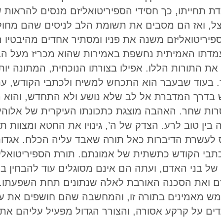
בדת תחייתו, כך חסידי הספיריטואליזם מנסים להראות ש
צל, ואז הם מסבים את תשומת הלב לניסים שהם מחולל
פיריטואליזם משנה את פניו ומסתיר אחדים מהיבטיו ה
מדתו האמיתית נחשפת באמירות שהוא מכריז מעל הבי
את התורות הללו. אפילו בצורתו הנוכחית, המתונה יו
 בעוד שבעבר הוא התכחש למשיח ולכתבי הקודש, עת
 בדרך המדברת אל לב שלא נושע ולא התחדש, והוא 
סרות שחר. האהבה מוצגת כתכונתו העיקרית של אלוהי
בין טוב לרע. הצדק של ה’, גינויו את החטא ומצוות 
ס לעשרת הדיברות כאל תורה שאבד עליה הכלח. אגדו
בכתבי הקודש כתשתית של אמונתם. תורת הספיריטוא
 של בני האדם, ועתה הם אינם מסוגלים עוד להבחין ב
ם ואת הסכנה האורבת לאלה שנתונים תחת השפעתו. א
מש מאמינים בתורה זו, והמחשבה שהם חושפים את ע
ם על קרקע אסורה, והצורר הגדול מפעיל עליהם את כ