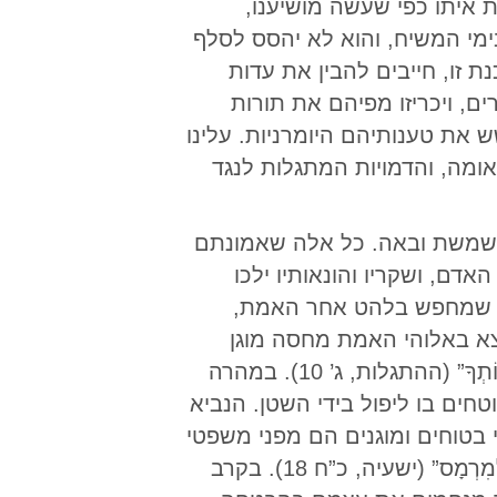
 איתו כפי שעשה מושיענו,
מי המשיח, והוא לא יהסס לסלף
זו, חייבים להבין את עדות
, ויכריזו מפיהם את תורות
ש את טענותיהם היומרניות. עלינו
ומה, והדמויות המתגלות לנגד
ֲתִידָה לָבוֹא עַל כָּל תֵּבֵל, לְנַסּוֹת אֶת יוֹשְׁבֵי הָאָרֶץ,” (ההתגלות, ג’ 10) – ממשמשת ובאה. כל אלה שאמונתם
 האדם, ושקריו והונאותיו ילכו
 מי שמחפש בלהט אחר האמת,
צא באלוהי האמת מחסה מוגן
ובטוח. המושיע מבטיח לנו: “מִפְּנֵי שֶׁשָּׁמַרְתָּ אֶת מִצְוָתִי לַעֲמִידָה בְּסַבְלָנוּת, גַּם אֲנִי אֶשְׁמֹר אוֹתְךָ” (ההתגלות, ג’ 10). במהרה
חים בו ליפול בידי השטן. הנביא
בטוחים ומוגנים הם מפני משפטי
ה’: “וְכֻפַּר בְּרִיתְכֶם אֶת מָוֶת, וְחָזוּתְכֶם אֶת שְׁאוֹל לֹא תָקוּם; שׁוֹט שׁוֹטֵף כִּי יַעֲבֹר, וִהְיִיתֶם לוֹ לְמִרְמָס” (ישעיה, כ”ח 18). בקרב