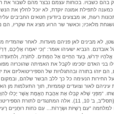
חזיק בהם כשבויו. בכוחות עצמם נבצר מהם לשבור את
ן כמענה לתפילת אמונה יוקדת, לא יוכל לחלץ את הנש
ונות רעות, או מבצעים ביודעין חטאים החביבים עליה
גחת מלאכיו; וכאשר שר הרוע מציג את שקריו, הם נ
טן, לא מבינים לאן פניהם מועדות. לאחר שהמדיח 
. הנביא ישעיהו אומר: “וְכִי יֹאמְרוּ אֲלֵיכֶם, דִּרְשׁוּ אֶל 
ֱלֹהָיו יִדְרֹשׁ, בְּעַד הַחַיִּים אֶל הַמֵּתִים. לְתוֹרָה, וְלִתְעוּדָה;
וֹ שָׁחַר” (ישעיה, ח’ 19, 20). אילו בני האדם יסכימו לקבל את האמית
 הם יזהו בתורה ובהתגלויות של הספיריטואליזם את י
 על החירות הנעימה כל כך ללב הבשר שלהם, ובמקום
 עיניהם לאור וצועדים קוממיות, תוך התעלמות מן הא
י שֶׁלֹּא קִבְּלוּ אֶת אַהֲבַת הָאֱמֶת אֲשֶׁר יָכְלוּ לְהִוָּשַׁע 
מַדּוּחִים לְהַטְעוֹתָם לְהַאֲמִין לַשֶּׁקֶר” (תסל”ב, ב’ 10, 11)
“עִם רָשֻׁיּוֹת וּשְׂרָרוֹת… עִם כֹּחוֹת רוּחָנִיִּים רָעִי