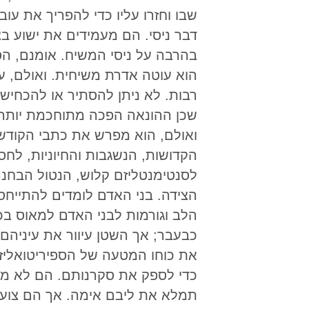
שבו וחזרו עליו כדי להפריך את עו
דבר ניסי. הם מעמידים את ישוע ב
בהרבה על ניסי המשיח. אומנם, הס
הוא עוטה אדרת משיחית. ואולם, ע
רבות. לא ניתן להסתיר או להכחיש 
שכן ההונאה הפכה מתוחכמת יותר.
ואולם, הוא מפרש את כתבי הקודש
הקדושות, הנשגבות והחיוניות, לח
לסנטימנטליזם קלוש, הנטול הבחנה 
הצידה. בני האדם לומדים להתייח
הלב וגורמות לבני האדם למאוס 
כבעבר; אך השטן עיוור את עיניהם
את כוחו המטעה של הספיריטואליז
כדי לספק את סקרנותם. הם לא מ
תמלא את ליבם אימה. אך הם צועדי