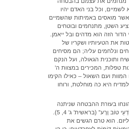
ר מנחמים את עצמם בהבטחה
שמיים, וכל בני האדם יהיו
 אשר מואסים באמיתות שהשמיים
ציע השטן, מתנחמים ובוטחים
הדור הזה הוא מדהים ובל ייאמן.
ות את הטעיותיו ושקריו של
חים ונלחמים עליה; הם מסיחים
ח ותוכנית הגאולה, ועל הנקם
ות טפלות, המכירים במצוות ה’
המוות ועם השאול – כאילו הקימו
למדיח היא כה מוחלטת, ורוחו
הונחו בעזרת ההבטחה שניתנה
לחווה בגן עדן: “לֹא מוֹת תְּמֻתוּן!” “כִּי בְּיוֹם אֲכָלְכֶם מִמֶּנּוּ, וְנִפְקְחוּ עֵינֵיכֶם; וִהְיִיתֶם כֵּאלֹהִים, יֹדְעֵי טוֹב וָרָע” (בראשית’ ג’ 4, 5).
יזם. הוא טרם הגשים את