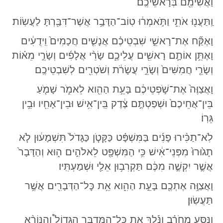
וַאֲשִׂימֵ֖ם בְּרָאשֵׁיכֶֽם׃
וַֽתַּעֲנ֖וּ אֹתִ֑י וַתֹּ֣אמְר֔וּ טֽוֹב־הַדָּבָ֥ר אֲשֶׁר־דִּבַּ֖רְתָּ לַעֲשֽׂוֹת׃
וָאֶקַּ֞ח אֶת־רָאשֵׁ֣י שִׁבְטֵיכֶ֗ם אֲנָשִׁ֤ים חֲכָמִים֙ וִֽידֻעִ֔ים
וָאֶתֵּ֥ן אוֹתָ֛ם רָאשִׁ֖ים עֲלֵיכֶ֑ם שָׂרֵ֨י אֲלָפִ֜ים וְשָׂרֵ֣י מֵא֗וֹת
וְשָׂרֵ֤י חֲמִשִּׁים֙ וְשָׂרֵ֣י עֲשָׂרֹ֔ת וְשֹׁטְרִ֖ים לְשִׁבְטֵיכֶֽם׃
וָאֲצַוֶּה֙ אֶת־שֹׁ֣פְטֵיכֶ֔ם בָּעֵ֥ת הַהִ֖וא לֵאמֹ֑ר שָׁמֹ֤עַ
בֵּין־אֲחֵיכֶם֙ וּשְׁפַטְתֶּ֣ם צֶ֔דֶק בֵּֽין־אִ֥ישׁ וּבֵין־אָחִ֖יו וּבֵ֥ין
גֵּרֽוֹ׃
לֹֽא־תַכִּ֨ירוּ פָנִ֜ים בַּמִּשְׁפָּ֗ט כַּקָּטֹ֤ן כַּגָּדֹל֙ תִּשְׁמָע֔וּן לֹ֤א
תָג֙וּרוּ֙ מִפְּנֵי־אִ֔ישׁ כִּ֥י הַמִּשְׁפָּ֖ט לֵאלֹהִ֣ים ה֑וּא וְהַדָּבָר֙
אֲשֶׁ֣ר יִקְשֶׁ֣ה מִכֶּ֔ם תַּקְרִב֥וּן אֵלַ֖י וּשְׁמַעְתִּֽיו׃
וָאֲצַוֶּ֥ה אֶתְכֶ֖ם בָּעֵ֣ת הַהִ֑וא אֵ֥ת כׇּל־הַדְּבָרִ֖ים אֲשֶׁ֥ר
תַּעֲשֽׂוּן׃
וַנִּסַּ֣ע מֵחֹרֵ֗ב וַנֵּ֡לֶךְ אֵ֣ת כׇּל־הַמִּדְבָּ֣ר הַגָּדוֹל֩ וְהַנּוֹרָ֨א