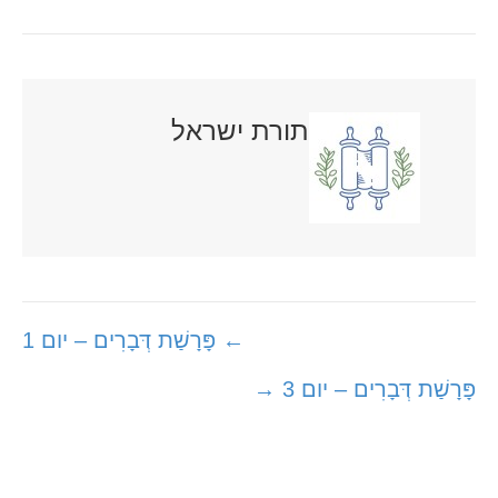
תורת ישראל
Posts
← פָּרָשַׁת דְּבָרִים – יום 1
navigation
פָּרָשַׁת דְּבָרִים – יום 3 →