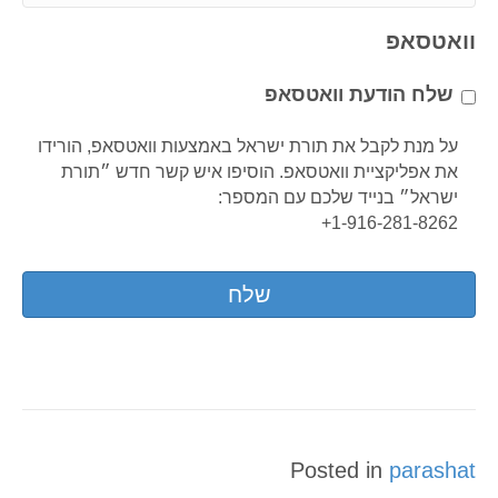
i
h
l
o
וואטסאפ
*
n
e
שלח הודעת וואטסאפ
*
על מנת לקבל את תורת ישראל באמצעות וואטסאפ, הורידו
את אפליקציית וואטסאפ. הוסיפו איש קשר חדש ״תורת
ישראל״ בנייד שלכם עם המספר:
1-916-281-8262+
Posted in
parashat