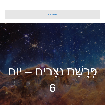
תפריט
פָּרָשַׁת נִצָּבִים – יום
6