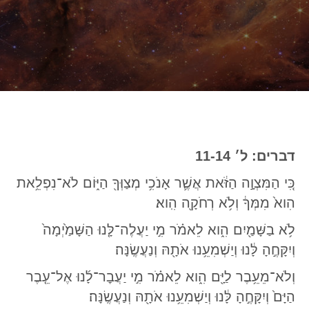
דברים: ל׳ 11-14
כִּ֚י הַמִּצְוָ֣ה הַזֹּ֔את אֲשֶׁ֛ר אָנֹכִ֥י מְצַוְּךָ֖ הַיּ֑וֹם לֹא־נִפְלֵ֥את
הִוא֙ מִמְּךָ֔ וְלֹ֥א רְחֹקָ֖ה הִֽוא׃
לֹ֥א בַשָּׁמַ֖יִם הִ֑וא לֵאמֹ֗ר מִ֣י יַעֲלֶה־לָּ֤נוּ הַשָּׁמַ֙יְמָה֙
וְיִקָּחֶ֣הָ לָּ֔נוּ וְיַשְׁמִעֵ֥נוּ אֹתָ֖הּ וְנַעֲשֶֽׂנָּה׃
וְלֹא־מֵעֵ֥בֶר לַיָּ֖ם הִ֑וא לֵאמֹ֗ר מִ֣י יַעֲבׇר־לָ֜נוּ אֶל־עֵ֤בֶר
הַיָּם֙ וְיִקָּחֶ֣הָ לָּ֔נוּ וְיַשְׁמִעֵ֥נוּ אֹתָ֖הּ וְנַעֲשֶֽׂנָּה׃