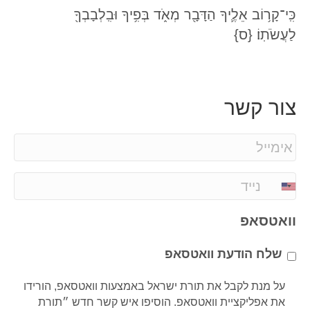
כִּֽי־קָר֥וֹב אֵלֶ֛יךָ הַדָּבָ֖ר מְאֹ֑ד בְּפִ֥יךָ וּבִֽלְבָבְךָ֖
לַעֲשֹׂתֽוֹ׃ {ס}
צור קשר
E
m
a
P
i
h
l
o
וואטסאפ
*
n
e
שלח הודעת וואטסאפ
*
על מנת לקבל את תורת ישראל באמצעות וואטסאפ, הורידו
את אפליקציית וואטסאפ. הוסיפו איש קשר חדש ״תורת