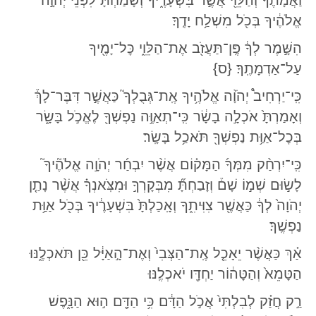
וַאֲמָתֶ֔ךָ וְהַלֵּוִ֖י אֲשֶׁ֣ר בִּשְׁעָרֶ֑יךָ וְשָׂמַחְתָּ֗ לִפְנֵי֙ יְהֹוָ֣ה
אֱלֹהֶ֔יךָ בְּכֹ֖ל מִשְׁלַ֥ח יָדֶֽךָ׃
הִשָּׁ֣מֶר לְךָ֔ פֶּֽן־תַּעֲזֹ֖ב אֶת־הַלֵּוִ֑י כׇּל־יָמֶ֖יךָ
עַל־אַדְמָתֶֽךָ׃ {ס}
כִּֽי־יַרְחִיב֩ יְהֹוָ֨ה אֱלֹהֶ֥יךָ אֶֽת־גְּבֻלְךָ֮ כַּאֲשֶׁ֣ר דִּבֶּר־לָךְ֒
וְאָמַרְתָּ֙ אֹכְלָ֣ה בָשָׂ֔ר כִּֽי־תְאַוֶּ֥ה נַפְשְׁךָ֖ לֶאֱכֹ֣ל בָּשָׂ֑ר
בְּכׇל־אַוַּ֥ת נַפְשְׁךָ֖ תֹּאכַ֥ל בָּשָֽׂר׃
כִּֽי־יִרְחַ֨ק מִמְּךָ֜ הַמָּק֗וֹם אֲשֶׁ֨ר יִבְחַ֜ר יְהֹוָ֣ה אֱלֹהֶ֘יךָ֮
לָשׂ֣וּם שְׁמ֣וֹ שָׁם֒ וְזָבַחְתָּ֞ מִבְּקָרְךָ֣ וּמִצֹּֽאנְךָ֗ אֲשֶׁ֨ר נָתַ֤ן
יְהֹוָה֙ לְךָ֔ כַּאֲשֶׁ֖ר צִוִּיתִ֑ךָ וְאָֽכַלְתָּ֙ בִּשְׁעָרֶ֔יךָ בְּכֹ֖ל אַוַּ֥ת
נַפְשֶֽׁךָ׃
אַ֗ךְ כַּאֲשֶׁ֨ר יֵאָכֵ֤ל אֶֽת־הַצְּבִי֙ וְאֶת־הָ֣אַיָּ֔ל כֵּ֖ן תֹּאכְלֶ֑נּוּ
הַטָּמֵא֙ וְהַטָּה֔וֹר יַחְדָּ֖ו יֹאכְלֶֽנּוּ׃
רַ֣ק חֲזַ֗ק לְבִלְתִּי֙ אֲכֹ֣ל הַדָּ֔ם כִּ֥י הַדָּ֖ם ה֣וּא הַנָּ֑פֶשׁ