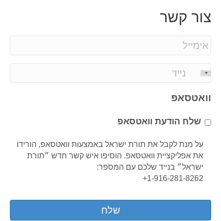
צור קשר
E
m
a
P
i
h
l
o
וואטסאפ
*
n
e
שלח הודעת וואטסאפ
*
על מנת לקבל את תורת ישראל באמצעות וואטסאפ, הורידו
את אפליקציית וואטסאפ. הוסיפו איש קשר חדש ״תורת
ישראל״ בנייד שלכם עם המספר:
1-916-281-8262+