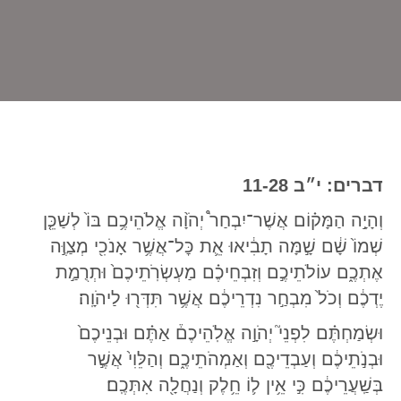
דברים: י״ב 11-28
וְהָיָ֣ה הַמָּק֗וֹם אֲשֶׁר־יִבְחַר֩ יְהֹוָ֨ה אֱלֹהֵיכֶ֥ם בּוֹ֙ לְשַׁכֵּ֤ן
שְׁמוֹ֙ שָׁ֔ם שָׁ֣מָּה תָבִ֔יאוּ אֵ֛ת כׇּל־אֲשֶׁ֥ר אָנֹכִ֖י מְצַוֶּ֣ה
אֶתְכֶ֑ם עוֹלֹתֵיכֶ֣ם וְזִבְחֵיכֶ֗ם מַעְשְׂרֹֽתֵיכֶם֙ וּתְרֻמַ֣ת
יֶדְכֶ֔ם וְכֹל֙ מִבְחַ֣ר נִדְרֵיכֶ֔ם אֲשֶׁ֥ר תִּדְּר֖וּ לַיהֹוָֽה׃
וּשְׂמַחְתֶּ֗ם לִפְנֵי֮ יְהֹוָ֣ה אֱלֹֽהֵיכֶם֒ אַתֶּ֗ם וּבְנֵיכֶם֙
וּבְנֹ֣תֵיכֶ֔ם וְעַבְדֵיכֶ֖ם וְאַמְהֹתֵיכֶ֑ם וְהַלֵּוִי֙ אֲשֶׁ֣ר
בְּשַֽׁעֲרֵיכֶ֔ם כִּ֣י אֵ֥ין ל֛וֹ חֵ֥לֶק וְנַחֲלָ֖ה אִתְּכֶֽם׃