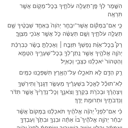
הִשָּׁ֣מֶר לְךָ֔ פֶּֽן־תַּעֲלֶ֖ה עֹלֹתֶ֑יךָ בְּכׇל־מָק֖וֹם אֲשֶׁ֥ר
תִּרְאֶֽה׃
כִּ֣י אִם־בַּמָּק֞וֹם אֲשֶׁר־יִבְחַ֤ר יְהֹוָה֙ בְּאַחַ֣ד שְׁבָטֶ֔יךָ שָׁ֖ם
תַּעֲלֶ֣ה עֹלֹתֶ֑יךָ וְשָׁ֣ם תַּעֲשֶׂ֔ה כֹּ֛ל אֲשֶׁ֥ר אָנֹכִ֖י מְצַוֶּֽךָּ׃
רַק֩ בְּכׇל־אַוַּ֨ת נַפְשְׁךָ֜ תִּזְבַּ֣ח
׀
וְאָכַלְתָּ֣ בָשָׂ֗ר כְּבִרְכַּ֨ת
יְהֹוָ֧ה אֱלֹהֶ֛יךָ אֲשֶׁ֥ר נָֽתַן־לְךָ֖ בְּכׇל־שְׁעָרֶ֑יךָ הַטָּמֵ֤א
וְהַטָּהוֹר֙ יֹאכְלֶ֔נּוּ כַּצְּבִ֖י וְכָאַיָּֽל׃
רַ֥ק הַדָּ֖ם לֹ֣א תֹאכֵ֑לוּ עַל־הָאָ֥רֶץ תִּשְׁפְּכֶ֖נּוּ כַּמָּֽיִם׃
לֹֽא־תוּכַ֞ל לֶאֱכֹ֣ל בִּשְׁעָרֶ֗יךָ מַעְשַׂ֤ר דְּגָֽנְךָ֙ וְתִירֹֽשְׁךָ֣
וְיִצְהָרֶ֔ךָ וּבְכֹרֹ֥ת בְּקָרְךָ֖ וְצֹאנֶ֑ךָ וְכׇל־נְדָרֶ֙יךָ֙ אֲשֶׁ֣ר תִּדֹּ֔ר
וְנִדְבֹתֶ֖יךָ וּתְרוּמַ֥ת יָדֶֽךָ׃
כִּ֡י אִם־לִפְנֵי֩ יְהֹוָ֨ה אֱלֹהֶ֜יךָ תֹּאכְלֶ֗נּוּ בַּמָּקוֹם֙ אֲשֶׁ֨ר
יִבְחַ֜ר יְהֹוָ֣ה אֱלֹהֶ֘יךָ֮ בּוֹ֒ אַתָּ֨ה וּבִנְךָ֤ וּבִתֶּ֙ךָ֙ וְעַבְדְּךָ֣