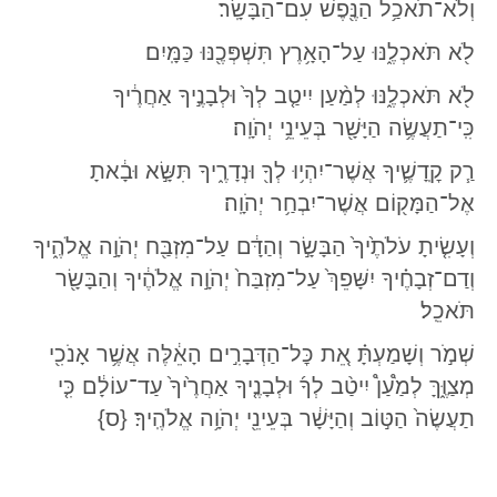
וְלֹא־תֹאכַ֥ל הַנֶּ֖פֶשׁ עִם־הַבָּשָֽׂר׃
לֹ֖א תֹּאכְלֶ֑נּוּ עַל־הָאָ֥רֶץ תִּשְׁפְּכֶ֖נּוּ כַּמָּֽיִם׃
לֹ֖א תֹּאכְלֶ֑נּוּ לְמַ֨עַן יִיטַ֤ב לְךָ֙ וּלְבָנֶ֣יךָ אַחֲרֶ֔יךָ
כִּֽי־תַעֲשֶׂ֥ה הַיָּשָׁ֖ר בְּעֵינֵ֥י יְהֹוָֽה׃
רַ֧ק קׇֽדָשֶׁ֛יךָ אֲשֶׁר־יִהְי֥וּ לְךָ֖ וּנְדָרֶ֑יךָ תִּשָּׂ֣א וּבָ֔אתָ
אֶל־הַמָּק֖וֹם אֲשֶׁר־יִבְחַ֥ר יְהֹוָֽה׃
וְעָשִׂ֤יתָ עֹלֹתֶ֙יךָ֙ הַבָּשָׂ֣ר וְהַדָּ֔ם עַל־מִזְבַּ֖ח יְהֹוָ֣ה אֱלֹהֶ֑יךָ
וְדַם־זְבָחֶ֗יךָ יִשָּׁפֵךְ֙ עַל־מִזְבַּח֙ יְהֹוָ֣ה אֱלֹהֶ֔יךָ וְהַבָּשָׂ֖ר
תֹּאכֵֽל׃
שְׁמֹ֣ר וְשָׁמַעְתָּ֗ אֵ֚ת כׇּל־הַדְּבָרִ֣ים הָאֵ֔לֶּה אֲשֶׁ֥ר אָנֹכִ֖י
מְצַוֶּ֑ךָּ לְמַ֩עַן֩ יִיטַ֨ב לְךָ֜ וּלְבָנֶ֤יךָ אַחֲרֶ֙יךָ֙ עַד־עוֹלָ֔ם כִּ֤י
תַעֲשֶׂה֙ הַטּ֣וֹב וְהַיָּשָׁ֔ר בְּעֵינֵ֖י יְהֹוָ֥ה אֱלֹהֶֽיךָ׃ {ס}