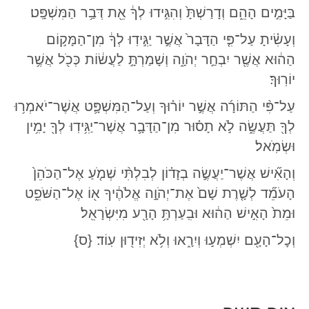
בַּיָּמִ֣ים הָהֵ֑ם וְדָרַשְׁתָּ֙ וְהִגִּ֣ידוּ לְךָ֔ אֵ֖ת דְּבַ֥ר הַמִּשְׁפָּֽט׃
וְעָשִׂ֗יתָ עַל־פִּ֤י הַדָּבָר֙ אֲשֶׁ֣ר יַגִּ֣ידֽוּ לְךָ֔ מִן־הַמָּק֣וֹם
הַה֔וּא אֲשֶׁ֖ר יִבְחַ֣ר יְהֹוָ֑ה וְשָׁמַרְתָּ֣ לַעֲשׂ֔וֹת כְּכֹ֖ל אֲשֶׁ֥ר
יוֹרֽוּךָ׃
עַל־פִּ֨י הַתּוֹרָ֜ה אֲשֶׁ֣ר יוֹר֗וּךָ וְעַל־הַמִּשְׁפָּ֛ט אֲשֶׁר־יֹאמְר֥וּ
לְךָ֖ תַּעֲשֶׂ֑ה לֹ֣א תָס֗וּר מִן־הַדָּבָ֛ר אֲשֶׁר־יַגִּ֥ידֽוּ לְךָ֖ יָמִ֥ין
וּשְׂמֹֽאל׃
וְהָאִ֞ישׁ אֲשֶׁר־יַעֲשֶׂ֣ה בְזָד֗וֹן לְבִלְתִּ֨י שְׁמֹ֤עַ אֶל־הַכֹּהֵן֙
הָעֹמֵ֞ד לְשָׁ֤רֶת שָׁם֙ אֶת־יְהֹוָ֣ה אֱלֹהֶ֔יךָ א֖וֹ אֶל־הַשֹּׁפֵ֑ט
וּמֵת֙ הָאִ֣ישׁ הַה֔וּא וּבִֽעַרְתָּ֥ הָרָ֖ע מִיִּשְׂרָאֵֽל׃
וְכׇל־הָעָ֖ם יִשְׁמְע֣וּ וְיִרָ֑אוּ וְלֹ֥א יְזִיד֖וּן עֽוֹד׃ {ס}