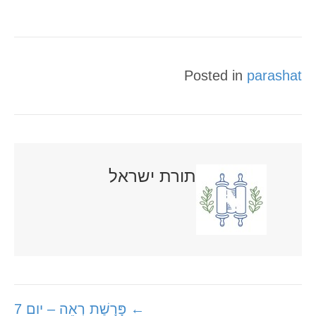
Posted in
parashat
תורת ישראל
Posts
← פָּרָשַׁת רְאֵה – יום 7