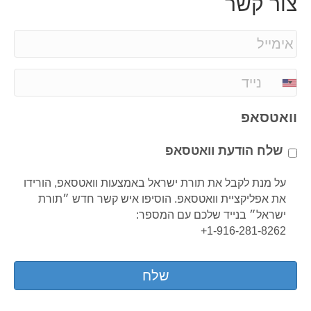
צור קשר
E
m
a
P
i
h
l
o
וואטסאפ
*
n
e
שלח הודעת וואטסאפ
*
על מנת לקבל את תורת ישראל באמצעות וואטסאפ, הורידו
את אפליקציית וואטסאפ. הוסיפו איש קשר חדש ״תורת
ישראל״ בנייד שלכם עם המספר:
1-916-281-8262+