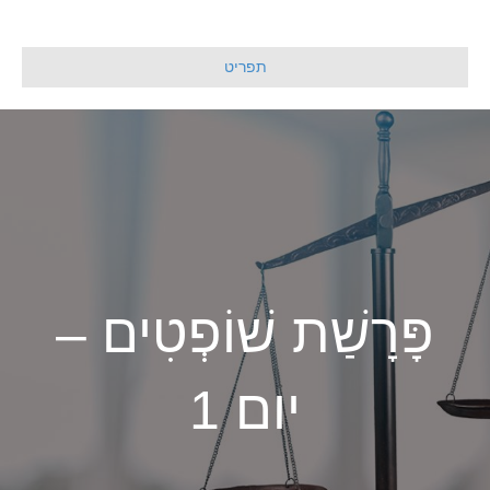
תפריט
פָּרָשַׁת שׁוֹפְטִים –
יום 1