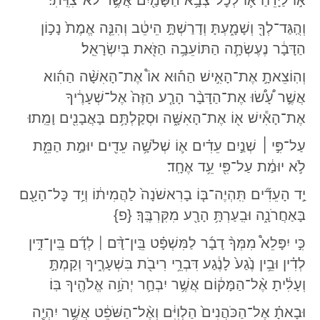
א֣וֹ לַיָּרֵ֗חַ א֛וֹ לְכׇל־צְבָ֥א הַשָּׁמַ֖יִם אֲשֶׁ֥ר לֹא־צִוִּֽיתִי׃
וְהֻֽגַּד־לְךָ֖ וְשָׁמָ֑עְתָּ וְדָרַשְׁתָּ֣ הֵיטֵ֔ב וְהִנֵּ֤ה אֱמֶת֙ נָכ֣וֹן
הַדָּבָ֔ר נֶעֶשְׂתָ֛ה הַתּוֹעֵבָ֥ה הַזֹּ֖את בְּיִשְׂרָאֵֽל׃
וְהֽוֹצֵאתָ֣ אֶת־הָאִ֣ישׁ הַה֡וּא אוֹ֩ אֶת־הָאִשָּׁ֨ה הַהִ֜וא
אֲשֶׁ֣ר עָ֠שׂ֠וּ אֶת־הַדָּבָ֨ר הָרָ֤ע הַזֶּה֙ אֶל־שְׁעָרֶ֔יךָ
אֶת־הָאִ֕ישׁ א֖וֹ אֶת־הָאִשָּׁ֑ה וּסְקַלְתָּ֥ם בָּאֲבָנִ֖ים וָמֵֽתוּ׃
עַל־פִּ֣י
׀
שְׁנַ֣יִם עֵדִ֗ים א֛וֹ שְׁלֹשָׁ֥ה עֵדִ֖ים יוּמַ֣ת הַמֵּ֑ת
לֹ֣א יוּמַ֔ת עַל־פִּ֖י עֵ֥ד אֶחָֽד׃
יַ֣ד הָעֵדִ֞ים תִּֽהְיֶה־בּ֤וֹ בָרִאשֹׁנָה֙ לַהֲמִית֔וֹ וְיַ֥ד כׇּל־הָעָ֖ם
בָּאַחֲרֹנָ֑ה וּבִֽעַרְתָּ֥ הָרָ֖ע מִקִּרְבֶּֽךָ׃ {פ}
כִּ֣י יִפָּלֵא֩ מִמְּךָ֨ דָבָ֜ר לַמִּשְׁפָּ֗ט בֵּֽין־דָּ֨ם
לְדָ֜ם בֵּֽין־דִּ֣ין
׀
לְדִ֗ין וּבֵ֥ין נֶ֙גַע֙ לָנֶ֔גַע דִּבְרֵ֥י רִיבֹ֖ת בִּשְׁעָרֶ֑יךָ וְקַמְתָּ֣
וְעָלִ֔יתָ אֶ֨ל־הַמָּק֔וֹם אֲשֶׁ֥ר יִבְחַ֛ר יְהֹוָ֥ה אֱלֹהֶ֖יךָ בּֽוֹ׃
וּבָאתָ֗ אֶל־הַכֹּהֲנִים֙ הַלְוִיִּ֔ם וְאֶ֨ל־הַשֹּׁפֵ֔ט אֲשֶׁ֥ר יִהְיֶ֖ה