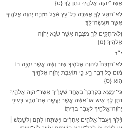
אֲשֶׁר־יְהֹוָ֥ה אֱלֹהֶ֖יךָ נֹתֵ֥ן לָֽךְ׃ {ס}
לֹֽא־תִטַּ֥ע לְךָ֛ אֲשֵׁרָ֖ה כׇּל־עֵ֑ץ אֵ֗צֶל מִזְבַּ֛ח יְהֹוָ֥ה אֱלֹהֶ֖יךָ
אֲשֶׁ֥ר תַּעֲשֶׂה־לָּֽךְ׃
וְלֹֽא־תָקִ֥ים לְךָ֖ מַצֵּבָ֑ה אֲשֶׁ֥ר שָׂנֵ֖א יְהֹוָ֥ה
אֱלֹהֶֽיךָ׃ {ס}
י״ז
לֹא־תִזְבַּח֩ לַיהֹוָ֨ה אֱלֹהֶ֜יךָ שׁ֣וֹר וָשֶׂ֗ה אֲשֶׁ֨ר יִהְיֶ֥ה בוֹ֙
מ֔וּם כֹּ֖ל דָּבָ֣ר רָ֑ע כִּ֧י תוֹעֲבַ֛ת יְהֹוָ֥ה אֱלֹהֶ֖יךָ
הֽוּא׃ {ס}
כִּֽי־יִמָּצֵ֤א בְקִרְבְּךָ֙ בְּאַחַ֣ד שְׁעָרֶ֔יךָ אֲשֶׁר־יְהֹוָ֥ה אֱלֹהֶ֖יךָ
נֹתֵ֣ן לָ֑ךְ אִ֣ישׁ אוֹ־אִשָּׁ֗ה אֲשֶׁ֨ר יַעֲשֶׂ֧ה אֶת־הָרַ֛ע בְּעֵינֵ֥י
יְהֹוָה־אֱלֹהֶ֖יךָ לַעֲבֹ֥ר בְּרִיתֽוֹ׃
וַיֵּ֗לֶךְ וַֽיַּעֲבֹד֙ אֱלֹהִ֣ים אֲחֵרִ֔ים וַיִּשְׁתַּ֖חוּ לָהֶ֑ם וְלַשֶּׁ֣מֶשׁ
׀