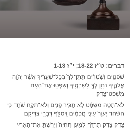
דברים: ט״ז 18-22; י״ז 1-13
שֹׁפְטִ֣ים וְשֹֽׁטְרִ֗ים תִּֽתֶּן־לְךָ֙ בְּכׇל־שְׁעָרֶ֔יךָ אֲשֶׁ֨ר יְהֹוָ֧ה
אֱלֹהֶ֛יךָ נֹתֵ֥ן לְךָ֖ לִשְׁבָטֶ֑יךָ וְשָׁפְט֥וּ אֶת־הָעָ֖ם
מִשְׁפַּט־צֶֽדֶק׃
לֹא־תַטֶּ֣ה מִשְׁפָּ֔ט לֹ֥א תַכִּ֖יר פָּנִ֑ים וְלֹא־תִקַּ֣ח שֹׁ֔חַד כִּ֣י
הַשֹּׁ֗חַד יְעַוֵּר֙ עֵינֵ֣י חֲכָמִ֔ים וִֽיסַלֵּ֖ף דִּבְרֵ֥י צַדִּיקִֽם׃
צֶ֥דֶק צֶ֖דֶק תִּרְדֹּ֑ף לְמַ֤עַן תִּֽחְיֶה֙ וְיָרַשְׁתָּ֣ אֶת־הָאָ֔רֶץ