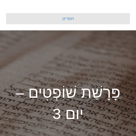
תפריט
פָּרָשַׁת שׁוֹפְטִים –
יום 3