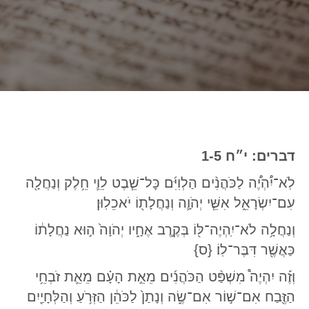
דברים: י״ח 1-5
לֹֽא־יִ֠הְיֶ֠ה לַכֹּהֲנִ֨ים הַלְוִיִּ֜ם כׇּל־שֵׁ֧בֶט לֵוִ֛י חֵ֥לֶק וְנַחֲלָ֖ה
עִם־יִשְׂרָאֵ֑ל אִשֵּׁ֧י יְהֹוָ֛ה וְנַחֲלָת֖וֹ יֹאכֵלֽוּן׃
וְנַחֲלָ֥ה לֹא־יִֽהְיֶה־לּ֖וֹ בְּקֶ֣רֶב אֶחָ֑יו יְהֹוָה֙ ה֣וּא נַחֲלָת֔וֹ
כַּאֲשֶׁ֖ר דִּבֶּר־לֽוֹ׃ {ס}
וְזֶ֡ה יִהְיֶה֩ מִשְׁפַּ֨ט הַכֹּהֲנִ֜ים מֵאֵ֣ת הָעָ֗ם מֵאֵ֛ת זֹבְחֵ֥י
הַזֶּ֖בַח אִם־שׁ֣וֹר אִם־שֶׂ֑ה וְנָתַן֙ לַכֹּהֵ֔ן הַזְּרֹ֥עַ וְהַלְּחָיַ֖יִם