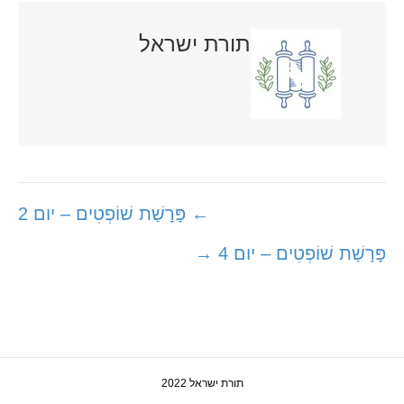
תורת ישראל
Posts
← פָּרָשַׁת שׁוֹפְטִים – יום 2
navigation
פָּרָשַׁת שׁוֹפְטִים – יום 4 →
תורת ישראל 2022