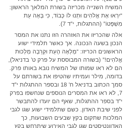
המשיח השנייה מכריזה בשורת המלאך הראשון:
“יִרְאוּ אֶת אֱלֹהִים וּתְנוּ לוֹ כָּבוֹד, כִּי בָּאָה עֵת
מִשְׁפָּטוֹ” (ההתגלות, י”ד 7).
אלה שהכריזו את האזהרה הזו נתנו את המסר
הנכון בשעה הנכונה. אך כאשר תלמידי ישוע
הראשונים הכריזו: “מָלְאָה הָעֵת וּקְרֵבָה מַלְכוּת
אֱלֹהִים!” (בשורה המבוססת על פרק ט’ בדניאל),
הם לא ראו שמותו של המשיח נובא באותו פרק.
בדומה, מילר ועמיתיו שהטיפו את בשורתם על
סמך הכתוב בדניאל ח’ 18 ובספר ההתגלות י”ד
7, לא ראו את המסרים הנוספים שנחשפו בפרק
י”ד בספר ההתגלות, שאף הם יועדו להתבשר
לפני שיבת האדון. כשם שתלמידי ישוע שגו לגבי
המלכות שתקום בקץ שבעים השבועות, כך
האדוונטיסטים שגו לגבי האירוע שיתרחש בקץ