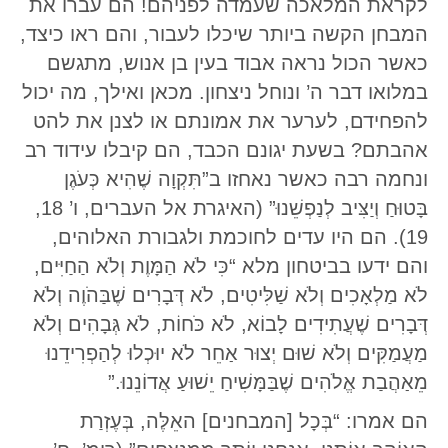
לקראת המלאכה שעמדה לפניהם! הם עברו את
המבחן הקשה ביותר שיכלו לעבור, והם ראו כיצד,
כאשר הכול נראה אבוד בעין בן אנוש, מתגשם
במלואו דבר ה’ ונוחל ניצחון. מכאן ואילך, מה יכול
להפחידם, לערער את אמונתם או לצנן את להט
אהבתם? בשעת יגונם הכבד, הם קיבלו עידוד רב
ונחמה רבה כאשר נאחזו ב”תִּקְוָה שֶׁהִיא כְּעֹגֶן
בָּטוּחַ וְיַצִּיב לְנַפְשֵׁנוּ” (האיגרת אל העברים, ו’ 18,
19). הם היו עדים לחוכמת ולגבורת האלוהים,
והם ידעו בביטחון מלא “כִּי לֹא הַמָּוֶת וְלֹא הַחַיִּים,
לֹא מַלְאָכִים וְלֹא שַׁלִּיטִים, לֹא דְּבָרִים שֶׁבַּהֹוֶה וְלֹא
דְּבָרִים שֶׁעֲתִידִים לָבוֹא, לֹא כֹּחוֹת, לֹא גְּבָהִים וְלֹא
מַעֲמַקִּים וְלֹא שׁוּם יְצוּר אַחֵר לֹא יוּכְלוּ לְהַפְרִידֵנוּ
מֵאַהֲבַת אֱלֹהִים שֶׁבַּמָּשִׁיחַ יֵשׁוּעַ אֲדוֹנֵנוּ.”
הם אמרו: “בְּכָל [המבחנים] האֵלֶּה, בְּעֶזְרַת