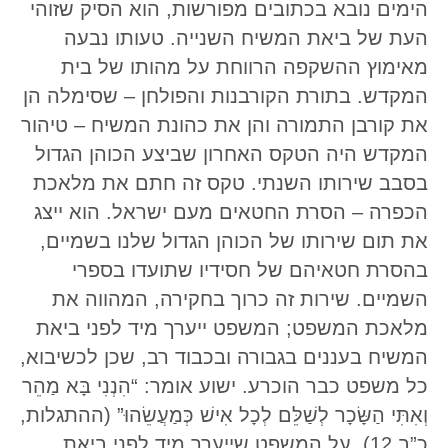
הימים נובא בכתובים מפורשות, הוא הסיק שזוהי
העת של ביאת המשיח השנייה. טעותו נבעה
מאימוץ ההשקפה הרווחת על מהותו של בית
המקדש. בתורת הקורבנות והפולחן – שסימלה הן
את קורבן התמורה והן את כהונת המשיח – טיהור
המקדש היה הטקס האחרון שביצע הכוהן הגדול
בסבב שירותו השנתי. טקס זה חתם את מלאכת
הכפרה – הסרת החטאים מעם ישראל. הוא ייצג
את תום שירותו של הכוהן הגדול שלנו בשמיים,
בהסרת חטאיהם של חסידיו שתועדו בספרי
השמיים. שירות זה כרוך בחקירה, המהווה את
מלאכת המשפט; המשפט ייערך מיד לפני ביאת
המשיח בעננים בגבורה ובכבוד רב, שכן לכשיבוא,
כל משפט כבר הוכרע. ישוע אומר: “הִנְנִי בָּא מַהֵר
וְאִתִּי הַשָּׂכָר לְשַׁלֵּם לְכָל אִישׁ כְּמַעֲשֵׂהוּ” (ההתגלות,
כ”ב 12). על המשפט שייערך מיד לפני ביאת