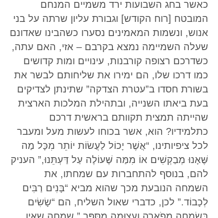
כאשר בחג השבועות ירד משמיים המנחם
המובטח [רוח הקודש] וגבורת עליון שרתה על בני
אנוש, ונשמות המאמינים נסערו כשהבינו שאדונם
שעלה השמיימה נמצא בקרבם – אזי, האם עתה,
כשדרכם רצופה קורבנות, עינויים ומות קדושים
כמו דרכו שלו, הם ימירו את שליחותם לבשר את
בשורת חסדו ב”עטרת הצדקה” שתינתן לצדיקים
בעת ביאתו השנייה, ובתהילת המלכות הארצית
שהייתה תמצית תקוותם בראשית דרכם
כתלמידיו? הוא, אשר בכוחו לעשות מעל ומעבר
לכל ציפיותינו, “אֲשֶׁר יָכוֹל לַעֲשׂוֹת יוֹתֵר מִכָּל מַה
שֶּׁאָנוּ מְבַקְשִׁים אוֹ מִמַּה שֶּׁעוֹלֶה עַל דַּעְתֵּנוּ,” העניק
להם, בנוסף להתחברות עם שמחתו, את
השמחה הנובעת מכך שהוא מביא “בָּנִים רַבִּים
לְכָבוֹד.” לכן, כדברי שאול השליח, הם “שָׂשִׂים
בְּשִׂמְחָה מְפֹאָרָה וַעֲצוּמָה מִסַּפֵּר,” שמחה שאין