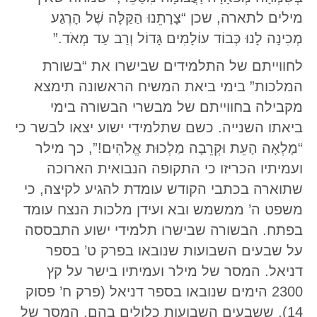
מילים לתארה, שכן “צָרָתֵנוּ הַקַּלָּה שֶׁל הָרֶגַע
מְכִינָה לָנוּ כְּבוֹד עוֹלָמִים גָּדוֹל וְרַב עַד מְאֹד.”
לחווייתם של התלמידים שבישרו את “בשורת
המלכות” בימי ביאת המשיח הראשונה תימצא
מקבילה בחווייתם של מבשרי הבשורה בימי
ביאתו השנייה. כשם שתלמידי ישוע יצאו לבשר כי
“מָלְאָה הָעֵת וּקְרֵבָה מַלְכוּת אֱלֹהִים!”, כך מילר
ועמיתיו הכריזו כי התקופה הנבואית הארוכה
שתוארה בכתבי הקודש עומדת להגיע לקיצה, כי
משפט ה’ ממשמש ובא ועידן מלכות הנצח עומד
בפתח. הבשורה שבישרו תלמידי ישוע התבססה
על שבעים השבועות שנובאו בפרק ט’ בספר
דניאל. המסר של מילר ועמיתיו בישר על קץ
2300 הימים שנובאו בספר דניאל (פרק ח’ פסוק
14), ששבעים השבועות כלולים בהם. המסר של