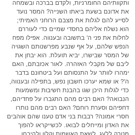
ותקוותיהם החומרניות, ולקדם בברכה ובשמחה
את אדונם בשעת ביאתו השנייה? המסר נועד
לסייע להם לגלות את מצבם הרוחני האמיתי;
הוא נשלח אליהם בחסדי שמיים כדי לעוררם
לחלות את פני ה’ בתשובה ובענווה. אפילו מפח
הנפש שלהם, על אף שנבע מפרשנותם השגויה
של המסר שבישרו, יביא תועלת. הוא יבחן את
ליבם של מקבלי האזהרה. לאור אכזבתם, האם
ימהרו לוותר על התנסותם ועל ביטחונם בדבר
ה’? או שמא יערכו חשבון נפש, בתפילה ובענווה,
כדי לגלות היכן שגו בהבנת חשיבות ומשמעות
הנבואה? האם רבים מהם התגברו על פחדיהם,
דחפיהם וסערת רוחם? האם רבים מהם נותרו
חסרי אמונה? רבבות בני אדם טענו שהם אוהבים
את האדון ומייחלים לבואו. לכשייקראו להפוך
מטרה ללעג, לשאת האשמות וקלון ולהיבחן