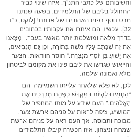
לכן, לא פלא שלאחר עלייתו השמיימה, הם
“הִתְמִידוּ לִהְיוֹת בַּמִּקְדָּשׁ כְּשֶׁהֵם מְבָרְכִים אֶת
הָאֱלֹהִים.” העם שידע על מותו המחפיר של
המושיע, ציפה לראות על פניהם ארשת צער,
מבוכה ותבוסה. אך העם ראה על פניהם ארשת
שמחה וניצחון. איזו הכשרה קיבלו התלמידים