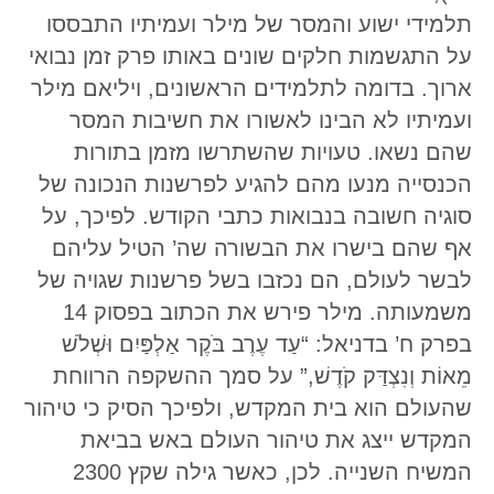
תלמידי ישוע והמסר של מילר ועמיתיו התבססו
על התגשמות חלקים שונים באותו פרק זמן נבואי
ארוך. בדומה לתלמידים הראשונים, ויליאם מילר
ועמיתיו לא הבינו לאשורו את חשיבות המסר
שהם נשאו. טעויות שהשתרשו מזמן בתורות
הכנסייה מנעו מהם להגיע לפרשנות הנכונה של
סוגיה חשובה בנבואות כתבי הקודש. לפיכך, על
אף שהם בישרו את הבשורה שה’ הטיל עליהם
לבשר לעולם, הם נכזבו בשל פרשנות שגויה של
משמעותה. מילר פירש את הכתוב בפסוק 14
בפרק ח’ בדניאל: “עַד עֶרֶב בֹּקֶר אַלְפַּיִם וּשְׁלֹשׁ
מֵאוֹת וְנִצְדַּק קֹדֶשׁ,” על סמך ההשקפה הרווחת
שהעולם הוא בית המקדש, ולפיכך הסיק כי טיהור
המקדש ייצג את טיהור העולם באש בביאת
המשיח השנייה. לכן, כאשר גילה שקץ 2300