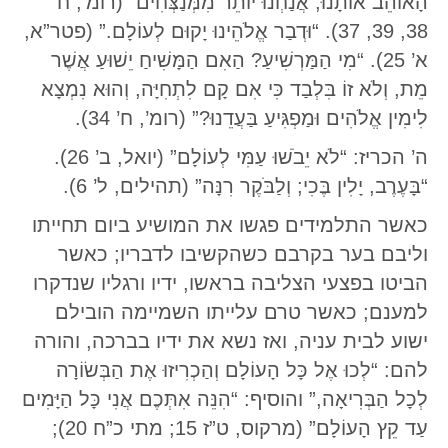
הָאוֹהֵב אוֹתָנוּ, אֲנַחְנוּ יוֹתֵר מִמְּנַצְּחִים” (רומ’, ח’
38, 39, 37). “וּדְבַר אֱלֹהֵינוּ יָקוּם לְעוֹלָם.” (פטר”א,
א’ 25). “מִי הַמַּרְשִׁיעַ? הַאִם הַמָּשִׁיחַ יֵשׁוּעַ אֲשֶׁר
מֵת, וְלֹא זוֹ בִּלְבַד כִּי אִם קָם לִתְחִיָּה, וְהוּא נִמְצָא
לִימִין אֱלֹהִים וּמַפְגִּיעַ בַּעֲדֵנוּ?” (רומ’, ח’ 34).
ה’ הכריז: “לֹא יֵבֹשׁוּ עַמִּי לְעוֹלָם” (יואל, ב’ 26).
“בָּעֶרֶב, יָלִין בֶּכִי; וְלַבֹּקֶר רִנָּה” (תהילים, ל’ 6).
כאשר התלמידים פגשו את המושיע ביום תחייתו
וליבם בער בקרבם כשהקשיבו לדבריו; כאשר
הביטו בפצעי הצליבה בראשו, ידיו ורגליו שנדקרו
למענם; כאשר טרם עלייתו השמיימה הובילם
ישוע לבית עניה, ואז נשא את ידיו בברכה, והורה
להם: “לְכוּ אֶל כָּל הָעוֹלָם וְהַכְרִיזוּ אֶת הַבְּשׂוֹרָה
לְכָל הַבְּרִיאָה,” והוסיף: “הִנֵּה אִתְּכֶם אֲנִי כָּל הַיָּמִים
עַד קֵץ הָעוֹלָם” (מרקוס, ט”ז 15; מתי כ”ח 20);