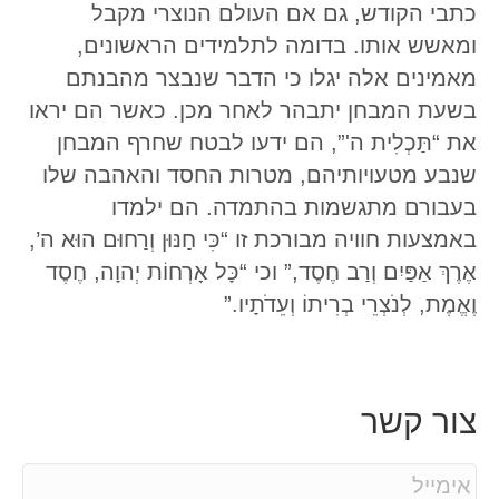
כתבי הקודש, גם אם העולם הנוצרי מקבל
ומאשש אותו. בדומה לתלמידים הראשונים,
מאמינים אלה יגלו כי הדבר שנבצר מהבנתם
בשעת המבחן יתבהר לאחר מכן. כאשר הם יראו
את “תַּכְלִית ה'”, הם ידעו לבטח שחרף המבחן
שנבע מטעויותיהם, מטרות החסד והאהבה שלו
בעבורם מתגשמות בהתמדה. הם ילמדו
באמצעות חוויה מבורכת זו “כִּי חַנּוּן וְרַחוּם הוּא ה’,
אֶרֶךְ אַפַּיִם וְרַב חֶסֶד,” וכי “כָּל אָרְחוֹת יְהוָה, חֶסֶד
וֶאֱמֶת, לְנֹצְרֵי בְרִיתוֹ וְעֵדֹתָיו.”
צור קשר
E