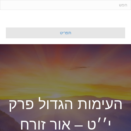
ד
ל
ג
ל
תפריט
ת
ו
כ
ן
העימות הגדול פרק
י׳׳ט – אור זורח