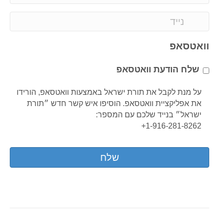
m
a
P
i
h
l
o
וואטסאפ
*
n
e
שלח הודעת וואטסאפ
*
על מנת לקבל את תורת ישראל באמצעות וואטסאפ, הורידו
את אפליקציית וואטסאפ. הוסיפו איש קשר חדש ״תורת
ישראל״ בנייד שלכם עם המספר:
1-916-281-8262+