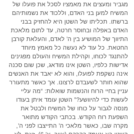
מגביר ומעצים את מאמציו לסכל את פועלו של
המשיח למען בני האדם, וללכוד את נשמותיהם
ברשתו. תכליתו של השטן היא להחזיק בבני
האדם באפלה ובחוסר חרטה, עד לתום מלאכת
התיווך של המושיע בין ה’ לאדם, והעלאת קורבן
החטאת. כל עוד לא נעשה כל מאמץ מיוחד
להתנגד לכוחו, וקהילת המשיח והעולם מפגינים
אדישות כלפיו, השטן אינו מודאג, שכן שום סכנה
אינה נשקפת לפועלו, והוא לא יאבד את האנשים
שהוא חותר לשעבדם לרצונו. אך כאשר מתעורר
עניין בחיי הרוח והנשמות שואלות: “מה עליי
לעשות כדי להיוושע?” השטן עומד איתן בעודו
מנסה לגבור על כוחו של המשיח ולבטל את
השפעת רוח הקודש. בכתבי הקודש מתואר
מקרה שבו, כאשר מלאכי ה’ התייצבו לפני ה’,