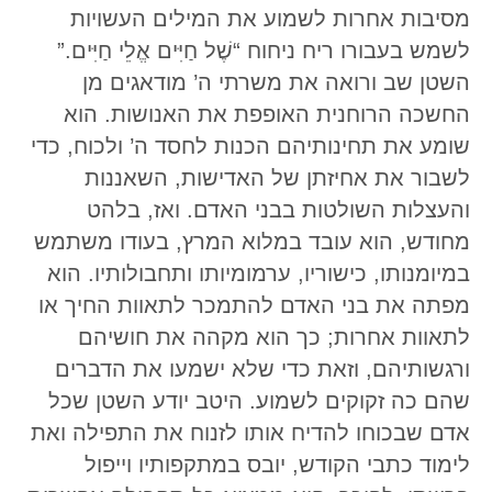
מסיבות אחרות לשמוע את המילים העשויות
לשמש בעבורו ריח ניחוח “שֶׁל חַיִּים אֱלֵי חַיִּים.”
השטן שב ורואה את משרתי ה’ מודאגים מן
החשכה הרוחנית האופפת את האנושות. הוא
שומע את תחינותיהם הכנות לחסד ה’ ולכוח, כדי
לשבור את אחיזתן של האדישות, השאננות
והעצלות השולטות בבני האדם. ואז, בלהט
מחודש, הוא עובד במלוא המרץ, בעודו משתמש
במיומנותו, כישוריו, ערמומיותו ותחבולותיו. הוא
מפתה את בני האדם להתמכר לתאוות החיך או
לתאוות אחרות; כך הוא מקהה את חושיהם
ורגשותיהם, וזאת כדי שלא ישמעו את הדברים
שהם כה זקוקים לשמוע. היטב יודע השטן שכל
אדם שבכוחו להדיח אותו לזנוח את התפילה ואת
לימוד כתבי הקודש, יובס במתקפותיו וייפול