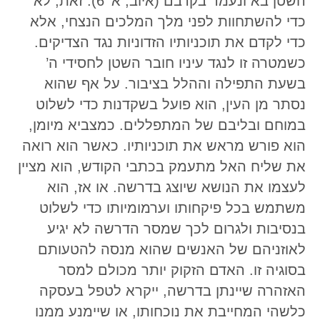
השטן בא ונעמד בקרבם (איוב, א’ 6). זאת, לא
כדי להשתחוות לפני מלך המלכים הנצחי, אלא
כדי לקדם את תוכניותיו הזדוניות נגד הצדיקים.
כשמטרה זו לנגד עיניו חובר השטן לחסידי ה’
בשעת התפילה וההלל בציבור. על אף שהוא
נסתר מן העין, הוא פועל בשקדנות כדי לשלוט
במוחם ובליבם של המתפללים. כמצביא מיומן,
הוא פורש מראש את תוכניותיו. כאשר הוא רואה
את שליח האל מתעמק בכתבי הקודש, הוא מציין
לעצמו את הנושא שיוצג בדרשה. או אז, הוא
משתמש בכל פיקחותו וערמומיותו כדי לשלוט
בנסיבות ולגרום לכך שמסר הדרשה לא יגיע
לאוזניהם של האנשים שהוא מנסה להטעותם
בסוגיה זו. האדם הזקוק יותר מכולם למסר
האזהרה שיינתן בדרשה, ייקרא לטפל בעסקה
כלשהי המחייבת את נוכחותו, או שיימנע ממנו