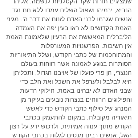
שמציגים תורות שקר הקטלניות לנשמה. אליהו
הנביא, ירמיהו ושאול השליח עמדו ללא חת נגד
אנשים שגרמו לבני האדם לזנוח את דבר ה’. מגיני
האמת הקדושים לא ראו בעין יפה את העמדה
הליברלית המאששת את הרעיון שלאמונת האמת
אין חשיבות. הפרשנויות המעורפלות
והמתוחכמות של כתבי הקודש, ושלל התיאוריות
הסותרות בנוגע לאמונה אשר רווחות בעולם
הנוצרי, הן פרי פועלו של אויבנו הגדול, ותכליתן
היא לבלבל ולערפל את השכל ואת הלב כדי
שבני האדם לא יבחינו באמת. חילוקי הדעות
והפילוגים הרווחים בנצרות נובעים בעיקר מן
המנהג של סילוף כתבי הקודש כדי לאשש
תיאוריה מקובלת. במקום להתעמק בכתבי
הקודש מתוך ענווה אמיתית, ולרכוש ידע על רצון
האל, אנשים רבים מנסים לגלות בכתבי הקודש