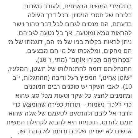
בתלמידי המשיח הנאמנים, ולעורר חשדות
בליבם של חסרי הניסיון. בכל דרך העולה
בדעתם, הם מנסים לגרום לכל דבר טהור וישר
להראות טמא ומוטעה. אך בל נטעה לגביהם.
ניתן לראות בקלות בניו של מי הם, דוגמתו של מי
הם מחקים, ומלאכתו של מי הם מבצעים.
“בְּפֵרוֹתֵיהֶם תַּכִּירוּ אוֹתָם” (מתי, ז’ 16).
התנהלותם דומה להתנהלותו של השטן, המלעיז,
“שׂוֹטֵן אַחֵינוּ,” המפיץ רעל ודיבה (ההתגלות, י”ב
10). לאבי השקר יש סוכנים רבים המוכנים
ומזומנים להציג כל שקר וטעות מכל סוג שהוא
כדי ללכוד נשמות – תורות כפירה שהומצאו כדי
לדבר אל ליבם ולהתאים לטעמם של אלה שהוא
זומם להרוס. תוכניתו היא להביא לקהילת המשיח
אנשים לא ישרים שליבם ורוחם לא התחדשו,