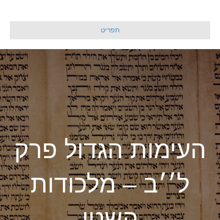
תפריט
העימות הגדול פרק
ל׳׳ב – מלכודות
השטן