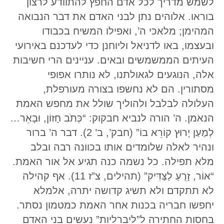
לשמש מדריך לכל אדם החפץ להתוודע לרצון
בוראו. אלוהים נתן לבני האדם את דבר הנבואה
המהימן; מלאכי ה’, ואפילו המשיח בכבודו
ובעצמו, באו לדניאל וליוחנן כדי לעדכנם באירועי
העיתים הממשמשים ובאים. עניינים הרי חשיבות
אלה, הנוגעים לגאולתנו, לא נותרו אפופי
מסתורין. הם לא נחשפו בצורה מעורפלת,
העלולה לבלבל ולהוליך שולל את מחפש האמת
הנאמן. ה’ הורה לנביא חבקוק: “כְּתֹב חָזוֹן, וּבָאֵר…
לְמַעַן יָרוּץ קוֹרֵא בוֹ” (חבק’, ב’ 2). דבר ה’ ברור
ונהיר לאלה שלומדים אותו בכוונה רבה ובלב
מלא תפילה. כל נשמה כנה תגיע אל אור האמת.
“אוֹר, זָרֻעַ לַצַּדִּיק” (תהילים, צ”ז 11). אף קהילה
לא תתקדם ולא תשיג קדושה יתרה, אלמלא
יחפשו חבריה בכנות אחר האמת כמטמון נסתר.
בחסות החתירה ל”ליברליות” נעשים בני האדם