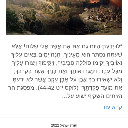
“לוּ יָדַעַתְּ הַיּוֹם גַּם אַתְּ אֶת אֲשֶׁר אֱלֵי שָׁלוֹם! אֶלָּא
שֶׁעַתָּה נִסְתָּר הוּא מֵעֵינַיִךְ. הִנֵּה יָמִים בָּאִים עָלַיִךְ
וְאוֹיְבַיִךְ יָקִימוּ סוֹלְלָה סְבִיבַיִךְ, וְיַקִּיפוּךְ וְיָצוּרוּ עָלַיִךְ
מִכָּל עֵבֶר. וִימַגְּרוּ אוֹתָךְ וְאֶת בָּנַיִךְ אֲשֶׁר בְּקִרְבֵּךְ,
וְלֹא יַשְׁאִירוּ בָּךְ אֶבֶן עַל אֶבֶן עֵקֶב אֲשֶׁר לֹא יָדַעַתְּ
אֶת מוֹעֵד פְּקֻדָּתֵךְ” (לוקס י”ט 44-42). מפסגת הר
הזיתים השקיף ישוע על…
קרא עוד
תורת ישראל 2022