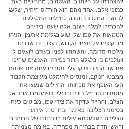
להצהרתו על היותו בן האלוהים, מחרישים כעת
כמוכי אלם. אחד מהם הוא הורדוס היהיר, שלעג
לתוארו המלכותי והורה לחיילים המלגלגים
להכתירו למלך. ישנם אלה שעטו בידיהם
הטמאות את גופו של ישוע בגלימת ארגמן, הניחו
נזר קוצים על מצחו הקדוש, נעצו בידו שרביט
מלכות מדומה, והשתחוו לפניו בעודם לועגים לו
ועולבים בו בלגלוג חדור כפירה. האנשים שהיכו
את שר החיים וירקו עליו מסבים עתה את פניהם
ממבטו הנוקב, ומנסים להימלט מעוצמת הכבוד
העז האופף את נוכחותו. החיילים שנעצו את
מסמרות הברזל בידיו וברגליו כשמסמרו אותו אל
הצלב, והחייל שדקר את צידי גופו, מביטים כעת
בסימני הצליבה באימה ובחרטה. אירועי
הצליבה בגולגולתא עולים בזיכרונם של הכוהנים
וראשי הדת בבהירות מפחידה. באימה מצמיתה