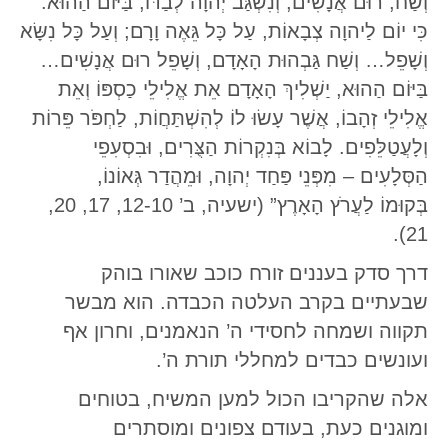
וְשַׁח, רוּם אֲנָשִׁים; וְנִשְׂגַּב יְהוָה לְבַדּוֹ, בַּיּוֹם הַהוּא.
כִּי יוֹם לַיהוָה צְבָאוֹת, עַל כָּל גֵּאֶה וָרָם; וְעַל כָּל נִשָּׂא
וְשָׁפֵל… וְשַׁח גַּבְהוּת הָאָדָם, וְשָׁפֵל רוּם אֲנָשִׁים…
בַּיּוֹם הַהוּא, יַשְׁלִיךְ הָאָדָם אֵת אֱלִילֵי כַסְפּוֹ וְאֵת
אֱלִילֵי זְהָבוֹ, אֲשֶׁר עָשׂוּ לוֹ לְהִשְׁתַּחֲו‍ֹת, לַחְפֹּר פֵּרוֹת
וְלָעֲטַלֵּפִים. לָבוֹא בְּנִקְרוֹת הַצֻּרִים, וּבִסְעִפֵי
הַסְּלָעִים – מִפְּנֵי פַּחַד יְהוָה, וּמֵהֲדַר גְּאוֹנוֹ,
בְּקוּמוֹ לַעֲרֹץ הָאָרֶץ” (ישעיה, ב’ 12-10, 17, 20,
21).
דרך סדק בעננים זורח כוכב שאורו בוהק
שבעתיים בקרב העלטה הכבדה. הוא מבשר
תקווה ושמחה לחסידי ה’ הנאמנים, וחרון אף
ועונשים כבדים למחללי תורת ה’.
אלה שהקריבו הכול למען המשיח, בטוחים
ומוגנים כעת, בעודם צפונים ומוסתרים