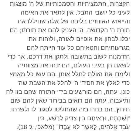
הקצרות, התמציתיות והסמכותיות של ה’ מוצגות
לעיני כל יושבי התבל. אין לתאר את האימה
והייאוש האוחזים בליבם של אלה שחיללו את
תורת ה’ הקדושה. ה’ העניק להם את תורתו; הם
יכלו לבחון את אופיים לאורה, ולזהות את
מגרעותיהם וחטאיהם כל עוד הייתה להם
הזדמנות לשוב בתשובה ולתקן את דרכם. אך כדי
לשאת חן בעיני העולם, הם זנחו את מצוותיה
ולימדו את הזולת לחלל אותן. הם עשו כל מאמץ
כדי לאלץ את חסידי ה’ לחלל את השבת שה’
כונן. עתה, הם מורשעים בידי התורה שהם בזו לה
ותיעבוה. עתה הם רואים בבירור שאין להם שום
תירוץ. הם בחרו בזה שהחליטו לסגוד לו ולשרתו.
“וְשַׁבְתֶּם, וּרְאִיתֶם בֵּין צַדִּיק לְרָשָׁע, בֵּין
עֹבֵד אֱלֹהִים, לַאֲשֶׁר לֹא עֲבָדוֹ” (מלאכי, ג’ 18).