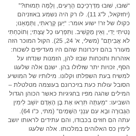
“שׁוּבוּ, שׁוּבוּ מִדַּרְכֵיכֶם הָרָעִים, וְלָמָּה תָמוּתוּ?”
(יחזקאל, ל”ג 11). לו רק היה נשמע באוזניהם
כקולו של זר! ישוע אומר: “יַעַן קָרָאתִי, וַתְּמָאֵנוּ;
נָטִיתִי יָדִי, וְאֵין מַקְשִׁיב. וַתִּפְרְעוּ כָל עֲצָתִי; וְתוֹכַחְתִּי
לֹא אֲבִיתֶם” (משלי, א’ 24, 25). הקול המוכר הזה
מעורר בהם זיכרונות שהם היו מעדיפים לשכוח:
אזהרות ותוכחות שבזו להן, הזמנות שנדחו על
הסף, זכויות יתר שזלזלו בהן. ישנם אלה שלעגו
למשיח בעת השפלתו וקלונו. מילותיו של המושיע
הסובל עולות כעת בזיכרונם בעוצמה מטלטלת –
המילים שהגה מפיו בחגיגיות כאשר הכוהן הגדול
השביעו: “מֵעַתָּה תִּרְאוּ אֶת בֶּן הָאָדָם יוֹשֵׁב לִימִין
הַגְּבוּרָה וּבָא עִם עַנְנֵי הַשָּׁמַיִם” (מתי, כ”ו 64).
עתה הם חוזים בכבודו, והם עתידים לראותו יושב
לימין כס האלוהים במלכותו. אלה שלעגו