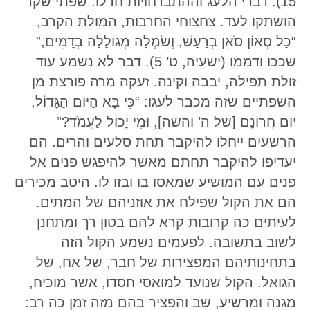
15). דברי הלעג וההתבדחויות חדלו. שפתי שקר
הושתקו לעד. צחצוחי החרבות, המולת הקרב,
“כָל סְאוֹן סֹאֵן בְּרַעַשׁ, וְשִׂמְלָה מְגוֹלָלָה בְדָמִים,”
שככו ודממו (ישעיה, ט’ 5). דבר לא נשמע עוד
זולת תפילה, יבבה וקינה. זעקה מרה פורצת מן
השפתיים שזה מכבר לעגו: “כִּי בָּא הַיּוֹם הַגָּדוֹל,
יוֹם חֲרוֹנָם [של ה’ והשה], וּמִי יָכוֹל לַעֲמֹד?”
הרשעים ייחלו להיקבר תחת סלעים והרים. הם
יעדיפו להיקבר תחתם מאשר להיפגש פנים אל
פנים עם המושיע שמאסו בו ובזו לו. היטב מכירים
הם את הקול שפילח את אוזניהם של המתים.
לעיתים כה קרובות קרא להם בטון רך ומתחנן
לשוב בתשובה. לפעמים נשמע הקול הזה
בתחינותיהם המפצירות של חבר, של אח, של
הגואל. הקול שנועד למואסי חסדו, אשר מוכיח,
מגנה ומרשיע, שב והפציר בהם מזה זמן כה רב: