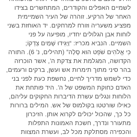
לשמיים האפלים והקודרים, המתחשרים בצידו
האחר של הרקיע. זוהרה של העיר השמיימית
מפציע משעריה וזורח למרחקים. יד האוחזת בשני
לוחות אבן הגלולים יחדיו, מופיעה על פני
השמיים. הנביא מכריז: “וַיַּגִּידוּ שָׁמַיִם צִדְקוֹ;
כִּי אֱלֹהִים שֹׁפֵט הוּא סֶלָה” (תהילים, נ’ 6). התורה
הקדושה, המגלמת את צדקת ה’, אשר הוכרזה
בהר סיני מתוך תימרות אש ועשן, ברקים ורעמים,
כדי לשמש מדריך לחיים, נחשפת כעת לפני בני
האדם כחוקת המשפט של ה’. היד פותחת את
הלוחות ונגלים עשרת הדיברות החקוקים עליהם,
כאילו שורטטו בקולמוס של אש. המילים ברורות
כל כך, שהכול יכולים לקרוא אותן. הזיכרון
מתעורר ונדרך, חשכת האמונות התפלות
והכפירה מסתלקת מכל לב, ועשרת המצוות