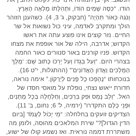
הודו. “כִּסָּה שָׁמַיִם הוֹדוֹ, וּתְהִלָּתוֹ מָלְאָה הָאָרֶץ.
וְנֹגַהּ כָּאוֹר תִּהְיֶה” (חבקוק, ג’ 3, 4). כשהענן הזוהר
הולך ומתקרב לאדמה, עיני כול נשואות אל שר
החיים. נזר קוצים אינו פוצע עתה את ראשו
הקדוש; אדרבה, הילה של אור אופפת את מצחו
הקדוש. פניו קורנים באור סנוורים כאור החמה
בצהרי היום. “וְעַל בִּגְדוֹ וְעַל יְרֵכוֹ כָּתוּב שֵׁם: ‘מֶלֶךְ
הַמְּלָכִים וַאֲדוֹן הָאֲדוֹנִים'” (ההתגלות, י”ט 16).
בנוכחותו “נֶהֶפְכוּ כָל פָּנִים לְיֵרָקוֹן.” אימה נוראה,
חדורת ייאוש נצחי, נופלת על מואסי חסדו של
האל. “וְלֵב נָמֵס וּפִק בִּרְכַּיִם, וְחַלְחָלָה בְּכָל מָתְנַיִם,
וּפְנֵי כֻלָּם התקדרו” (ירמיה, ל’ 6; נחום, ב’ 11).
הצדיקים זועקים בחלחלה: “מִי יָכוֹל לַעֲמֹד [ביום
הדין הגדול]?” שירת המלאכים מהוסה, ולזמן מה
משתררת דממה נוראית. ואז נשמע קולו של ישוע,