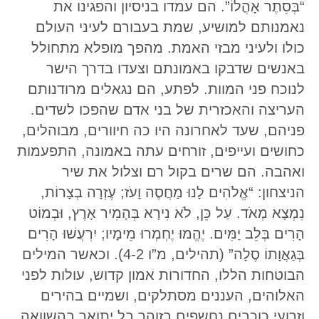
“בְּסֵתֶר אָהֳלוֹ”. הם עמדו בניסיון והפגינו את
נאמנותם למושיע, שמת בעבורם לעיני העולם
כולו ולעיני מבזי האמת. מהפך מופלא מתחולל
באנשים שדבקו באמונתם וצעדו בדרך הישר
לנוכח פני המוות. לפתע, הם נגאלים מרודנותם
העריצה והאכזרית של בני אדם שהפכו לשדים.
פניהם, שעד לאחרונה היו כה חיוורים, מבוהלים,
כחושים ועייפים, זורחים עתה באמונה, התפעמות
ואהבה. הם שרים בקול רם וצלול את שיר
הניצחון: “אֱלֹהִים לָנוּ מַחֲסֶה וָעֹז; עֶזְרָה בְצָרוֹת,
נִמְצָא מְאֹד. עַל כֵּן, לֹא נִירָא בְּהָמִיר אָרֶץ, וּבְמוֹט
הָרִים בְּלֵב יַמִּים. יֶהֱמוּ יֶחְמְרוּ מֵימָיו; יִרְעֲשׁוּ הָרִים
בְּגַאֲוָתוֹ סֶלָה” (תהילים, מ”ו 4-2). וכאשר המילים
הבוטחות הללו, החדורות אמון קדוש, עולות לפני
האלוהים, העננים מסתלקים, ושמיים בהירים
וזרועי כוכבים נחשפים בזוהר בל יתואר בהשוואה