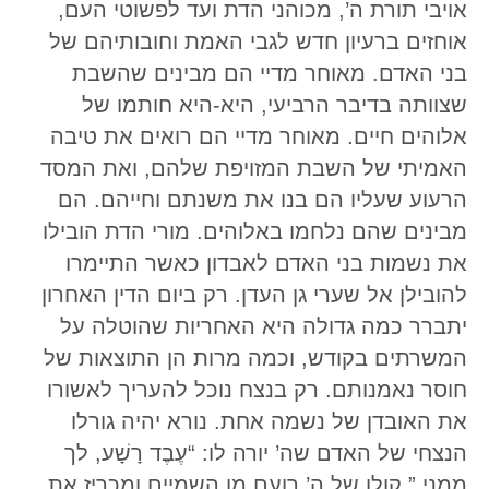
אויבי תורת ה’, מכוהני הדת ועד לפשוטי העם,
אוחזים ברעיון חדש לגבי האמת וחובותיהם של
בני האדם. מאוחר מדיי הם מבינים שהשבת
שצוותה בדיבר הרביעי, היא-היא חותמו של
אלוהים חיים. מאוחר מדיי הם רואים את טיבה
האמיתי של השבת המזויפת שלהם, ואת המסד
הרעוע שעליו הם בנו את משנתם וחייהם. הם
מבינים שהם נלחמו באלוהים. מורי הדת הובילו
את נשמות בני האדם לאבדון כאשר התיימרו
להובילן אל שערי גן העדן. רק ביום הדין האחרון
יתברר כמה גדולה היא האחריות שהוטלה על
המשרתים בקודש, וכמה מרות הן התוצאות של
חוסר נאמנותם. רק בנצח נוכל להעריך לאשורו
את האובדן של נשמה אחת. נורא יהיה גורלו
הנצחי של האדם שה’ יורה לו: “עֶבֶד רָשָׁע, לך
ממני.” קולו של ה’ רועם מן השמיים ומכריז את