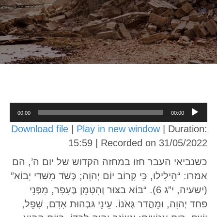
Audio
00:00
00:00
Player
Download file
|
Play in new window
|
Duration:
15:59
|
Recorded on 31/05/2022
כשנביאי העבר חזו במחזה הקדוש של יום ה’, הם
אמרו: “הֵילִילוּ, כִּי קָרוֹב יוֹם יְהוָה; כְּשֹׁד מִשַּׁדַּי יָבוֹא”
(ישעיה, י”ג 6). “בּוֹא בַצּוּר וְהִטָּמֵן בֶּעָפָר, מִפְּנֵי
פַּחַד יְהוָה, וּמֵהֲדַר גְּאֹנוֹ. עֵינֵי גַּבְהוּת אָדָם, שָׁפֵל,