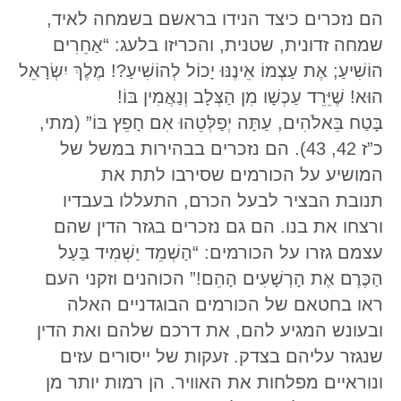
הם נזכרים כיצד הנידו בראשם בשמחה לאיד,
שמחה זדונית, שטנית, והכריזו בלעג: “אַחֵרִים
הוֹשִׁיעַ; אֶת עַצְמוֹ אֵינֶנּוּ יָכוֹל לְהוֹשִׁיעַ?! מֶלֶךְ יִשְׂרָאֵל
הוּא! שֶׁיֵּרֵד עַכְשָׁו מִן הַצְּלָב וְנַאֲמִין בּוֹ!
בָּטַח בֵּאלֹהִים, עַתָּה יְפַלְּטֵהוּ אִם חָפֵץ בּוֹ” (מתי,
כ”ז 42, 43). הם נזכרים בבהירות במשל של
המושיע על הכורמים שסירבו לתת את
תנובת הבציר לבעל הכרם, התעללו בעבדיו
ורצחו את בנו. הם גם נזכרים בגזר הדין שהם
עצמם גזרו על הכורמים: “הַשְׁמֵד יַשְׁמִיד בַּעַל
הַכֶּרֶם אֶת הָרְשָׁעִים הָהֵם!” הכוהנים וזקני העם
ראו בחטאם של הכורמים הבוגדניים האלה
ובעונש המגיע להם, את דרכם שלהם ואת הדין
שנגזר עליהם בצדק. זעקות של ייסורים עזים
ונוראיים מפלחות את האוויר. הן רמות יותר מן