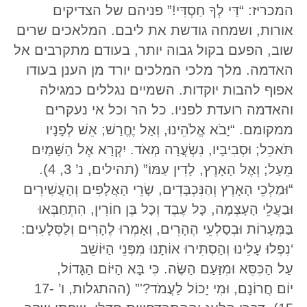
המכריז: “דַּי לְךָ חַסְדִּי!” פניהם של הצדיקים
אורות, ושמחה גודשת את ליבם. המלאכים שרים
שוב, הפעם בקול גבוה יותר, בעודם מתקרבים אל
האדמה. מלך מלכי המלכים יורד מן הענן בעודו
אפוף להבות יוקדות. השמיים נגללים כמגילה
והאדמה רועדת לפניו. כל הר וכל אי נעקרים
ממקומם. “יָבֹא אֱלֹהֵינוּ, וְאַל יֶחֱרַשׁ; אֵשׁ לְפָנָיו
תֹּאכֵל; וּסְבִיבָיו, נִשְׂעֲרָה מְאֹד. יִקְרָא אֶל הַשָּׁמַיִם
מֵעָל; וְאֶל הָאָרֶץ, לָדִין עַמּוֹ” (תהילים, נ’ 3, 4).
“וּמַלְכֵי הָאָרֶץ וְהַנִּכְבָּדִים, שָׂרֵי הָאֲלָפִים וְהָעֲשִׁירִים
וּבַעֲלֵי הָעָצְמָה, כָּל עֶבֶד וְכָל בֶּן חוֹרִין, הִתְחַבְּאוּ
בַּמְּעָרוֹת וּבְסַלְעֵי הֶהָרִים, וְאָמְרוּ לֶהָרִים וְלַסְּלָעִים:
‘נִפְלוּ עָלֵינוּ וְהַסְתִּירוּ אוֹתָנוּ מִפְּנֵי הַיּוֹשֵׁב
עַל הַכִּסֵּא וּמִזַּעַם הַשֶּׂה. כִּי בָּא הַיּוֹם הַגָּדוֹל,
יוֹם חֲרוֹנָם, וּמִי יָכוֹל לַעֲמֹד?'” (ההתגלות, ו’ 17-