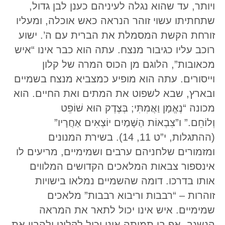
ויותר, עד שהוא נגלה לעיניהם כענן לבן גדול,
שתחתיתו עשוי זוהר הנראה כאש אוכלה, ומעליו
זורחת הקשת המסמלת את הברית עם ה’. ישוע
רוכב עליו כגיבור מנצח. עתה הוא כבר אינו “איש
מכאובות”, הלוגם מן הכוס המרה של קלון
וייסורים. עתה הוא מופיע כמצביא מנצח בשמיים
ובארץ, שבא לשפוט את המתים ואת החיים. הוא
מכונה “נֶאֱמָן וַאֲמִתִּי; בְּצֶדֶק הוּא שׁוֹפֵט
וְלוֹחֵם.” ו”צִבְאוֹת הַשָּׁמַיִם יוֹצְאִים אַחֲרָיו”
(ההתגלות, י”ט 11, 14). בשירת המנונים
ומזמורים שלחניהם ערבים ושמימיים, מריעים לו
אינספור צבאות המלאכים הקדושים המלווים
אותו בדרכו. דומה שהשמיים נמלאו בישויות
זוהרות – “רבבות וריבוא רבבות” מלאכים
שמימיים. איש אינו יכול לתאר את המראה
הנשגב. אף בן תמותה אינו יכול לקלוט ולהבין את