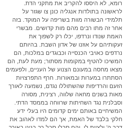
רומא, לא היססו להקריב את מתקני הדת.
לראשונה בתולדות אנגליה כונן צו שגזר על
תלמידי הבשורה מוות בשריפה על המוקד. בזה
אחר זה מתו רבים מהם מות קדושים. מבשרי
האמת שנודו ונרדפו, יכלו רק לשפוך את
זעקותיהם על אוזנו של אדון השבת. בהיותם
נרדפים כאויבי הכנסייה וכבוגדים במלכות, הם
המשיכו להטיף במקומות מסתור; מעת לעת, הם
מצאו מחסה במעונם הצנוע של העניים, ולפעמים
הסתתרו במערות ובמאורות. חרף התפרצויות
הזעם והרדיפות שהשתוללו נגדם, נשמעה לאורך
מאות בשנים מחאה שלווה, רצינית, מסורה
וסבלנית נגד השחיתות שרווחה בממסד הדתי.
המשיחיים באותם ימים קדומים היו בעלי ידע
חלקי בלבד של האמת, אך הם למדו לאהוב את
דבר ה’ ולציית לו, והם סבלו סבל רב בגינו באורך