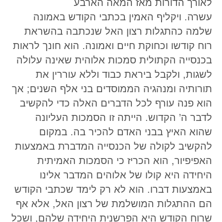
לאורך הדורות מאז המאה הארבע
עשרה. ויקליף האמין בכתבי הקודש באמונה
שלמה כהתגלות רצון האל שנכתבה בהשראת
רוח קודשו וכחוקת חיים ואמונה. הוא חונך לראות
בכנסייה הקתולית סמכות אלוהית שאינה עלולה
לשגות, ולקבל ביראת כבוד וללא עוררין את
תורותיה ומנהגיה הממוסדים בני אלף השנים; אך
הוא פנה עורף לכל הדברים האלה כדי להקשיב
לדבר ה’ הקדוש. הייתה זו הסמכות העליונה
שהוא האיץ בבני האדם להכיר בה. במקום
להקשיב לקולה של הכנסייה המדברת באמצעות
האפיפיור, הוא הכריז כי הסמכות האמיתית
היחידה היא קולו של אלוהים המדבר אלינו
באמצעות דברו. הוא לא רק לימד שכתבי הקודש
הם ההתגלות המושלמת של רצון האל, אלא אף
שרוח הקודש היא הפרשנית היחידה שלהם, ושכל