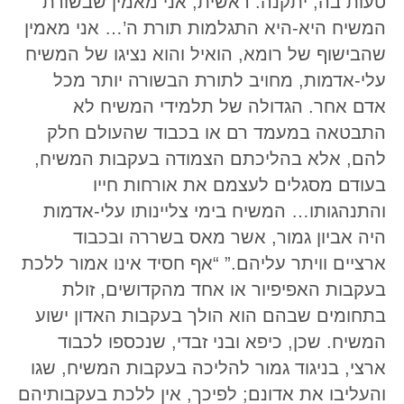
טעות בה, יתקנה. ראשית, אני מאמין שבשורת
המשיח היא-היא התגלמות תורת ה’… אני מאמין
שהבישוף של רומא, הואיל והוא נציגו של המשיח
עלי-אדמות, מחויב לתורת הבשורה יותר מכל
אדם אחר. הגדולה של תלמידי המשיח לא
התבטאה במעמד רם או בכבוד שהעולם חלק
להם, אלא בהליכתם הצמודה בעקבות המשיח,
בעודם מסגלים לעצמם את אורחות חייו
והתנהגותו… המשיח בימי צליינותו עלי-אדמות
היה אביון גמור, אשר מאס בשררה ובכבוד
ארציים וויתר עליהם.” “אף חסיד אינו אמור ללכת
בעקבות האפיפיור או אחד מהקדושים, זולת
בתחומים שבהם הוא הולך בעקבות האדון ישוע
המשיח. שכן, כיפא ובני זבדי, שנכספו לכבוד
ארצי, בניגוד גמור להליכה בעקבות המשיח, שגו
והעליבו את אדונם; לפיכך, אין ללכת בעקבותיהם