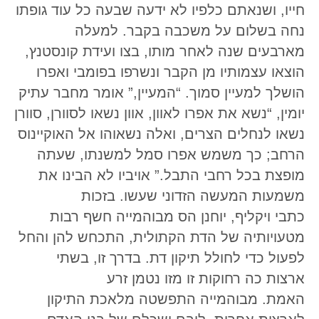
חייו, ושנאתם כלפיו לא ידעה שבעה כל עוד גופתו
נחה בשלום על משכבה בקבר. למעלה
מארבעים שנה לאחר מותו, בצו ועידת קונסטנץ,
הוצאו עצמותיו מן הקבר ונשרפו בפומבי ואפרו
הושלך למעיין סמוך. “המעיין,” אומר מחבר עתיק
יומין, “נשא את אפרו לאוון, אוון נשאו לסוורן, סוורן
נשאו לנחלים הצרים, ואלה נשאוהו אל האוקיינוס
הרחב; כך משמש אפרו סמל למשנתו, שעתה
מופצת בכל רחבי התבל.” אויביו לא הבינו את
משמעות המעשה הזדוני שעשו. בזכות
כתבי ויקליף, יוחנן הס מבוהמייה חשף רבות
מטעויותיה של הדת הקתולית, התכחש להן והחל
לפעול כדי לחולל תיקון דת. בדרך זו, בשתי
ארצות כה רחוקות זו מזו נטמן זרע
האמת. מבוהמייה התפשטה מלאכת התיקון