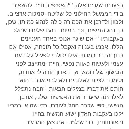
בצעדים שגויים אלה.” “האפיפיור חייב להשאיר
בידי הממשל החילוני כל שליטה וסמכות ארציים,
ולכוון ולדרבן את הכמורה כולה לנהוג כמותו; שכן,
כך נהג המשיח, וכך במיוחד נהגו שליחיו שהלכו
בעקבותיו.” “אם שוגה אנוכי באחד העניינים
הללו, אכנע בענווה ואקבל כל תוכחה, אפילו אם
כרוך הדבר במוות. אילו יכולתי לפעול על דעת
עצמי ולעשות כאוות נפשי, הייתי מתייצב לפני
הבישוף של רומא. אך האדון הורה לי אחרת,
ולימדני לציית לאלוהים ולא לבני אדם.” הוא
חותם את דבריו במילים הבאות: “הבה נתפלל
לאלוהינו, שיעורר את האפיפיור שלנו, אורבן
השישי, כפי שכבר החל לעוררו, כדי שהוא וכמריו
ילכו בעקבות האדון ישוע המשיח בחייו
ובאורחותיו, וכדי שילמדו את צאן המרעית