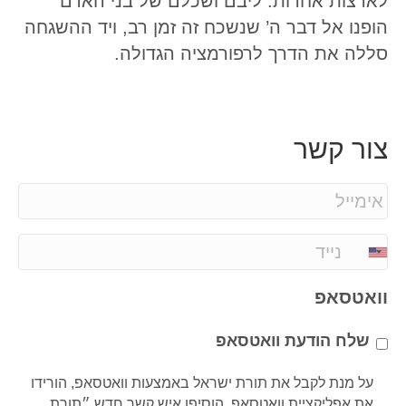
לארצות אחרות. ליבם ושכלם של בני האדם
הופנו אל דבר ה’ שנשכח זה זמן רב, ויד ההשגחה
סללה את הדרך לרפורמציה הגדולה.
צור קשר
E
m
a
P
i
h
l
o
וואטסאפ
*
n
e
שלח הודעת וואטסאפ
*
על מנת לקבל את תורת ישראל באמצעות וואטסאפ, הורידו
את אפליקציית וואטסאפ. הוסיפו איש קשר חדש ״תורת