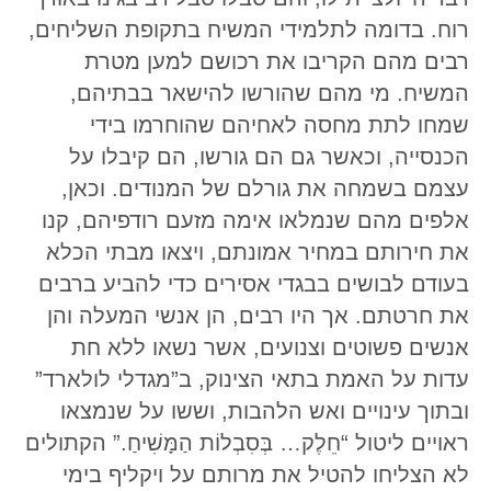
רוח. בדומה לתלמידי המשיח בתקופת השליחים,
רבים מהם הקריבו את רכושם למען מטרת
המשיח. מי מהם שהורשו להישאר בבתיהם,
שמחו לתת מחסה לאחיהם שהוחרמו בידי
הכנסייה, וכאשר גם הם גורשו, הם קיבלו על
עצמם בשמחה את גורלם של המנודים. וכאן,
אלפים מהם שנמלאו אימה מזעם רודפיהם, קנו
את חירותם במחיר אמונתם, ויצאו מבתי הכלא
בעודם לבושים בבגדי אסירים כדי להביע ברבים
את חרטתם. אך היו רבים, הן אנשי המעלה והן
אנשים פשוטים וצנועים, אשר נשאו ללא חת
עדות על האמת בתאי הצינוק, ב”מגדלי לולארד”
ובתוך עינויים ואש הלהבות, וששו על שנמצאו
ראויים ליטול “חֵלֶק… בְּסִבְלוֹת הַמָּשִׁיחַ.” הקתולים
לא הצליחו להטיל את מרותם על ויקליף בימי