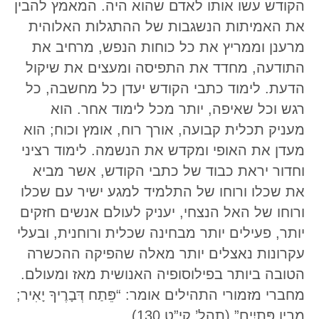
הקודש עשו אותו לאדם שהוא היה. המאמץ להבין
את האמיתות הנשגבות של ההתגלות האלוהית
מרענן וממריץ את כל כוחות הנפש, מרחיב את
התודעה, מחדד את התפיסה ומעצים את שיקול
הדעת. לימוד כתבי הקודש יעדן כל מחשבה, כל
רגש וכל שאיפה, יותר מכל לימוד אחר. הוא
מעניק תכלית קבועה, אורך רוח, אומץ וכוח; הוא
מעדן את האופי ומקדש את הנשמה. לימוד רציני
וחדור יראת כבוד של כתבי הקודש, אשר מביא
את שכלו ורוחו של התלמיד למגע ישיר עם שכלו
ורוחו של האל הנצחי, יעניק לעולם אנשים חזקים
יותר, פעילים יותר מבחינה שכלית ורוחנית, ובעלי
עקרונות נאצלים יותר מאלה שהפיקה ההכשרה
הטובה ביותר בפילוסופיה האנושית מאז ומעולם.
מחברי מזמורי התהילים אומר: “פֵּתַח דְּבָרֶיךָ יָאִיר;
מֵבִין פְּתָיִים” (תהל’ קי”ט 130).