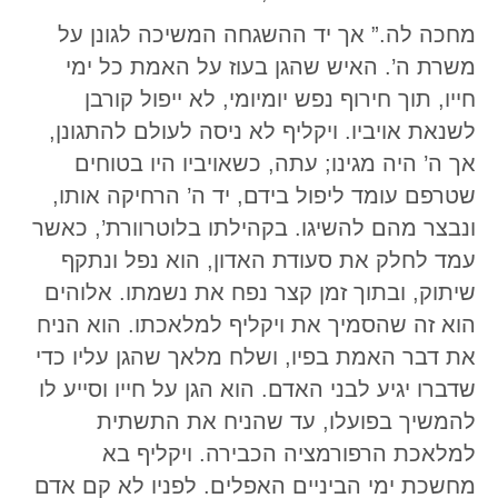
מחכה לה.” אך יד ההשגחה המשיכה לגונן על
משרת ה’. האיש שהגן בעוז על האמת כל ימי
חייו, תוך חירוף נפש יומיומי, לא ייפול קורבן
לשנאת אויביו. ויקליף לא ניסה לעולם להתגונן,
אך ה’ היה מגינו; עתה, כשאויביו היו בטוחים
שטרפם עומד ליפול בידם, יד ה’ הרחיקה אותו,
ונבצר מהם להשיגו. בקהילתו בלוטרוורת’, כאשר
עמד לחלק את סעודת האדון, הוא נפל ונתקף
שיתוק, ובתוך זמן קצר נפח את נשמתו. אלוהים
הוא זה שהסמיך את ויקליף למלאכתו. הוא הניח
את דבר האמת בפיו, ושלח מלאך שהגן עליו כדי
שדברו יגיע לבני האדם. הוא הגן על חייו וסייע לו
להמשיך בפועלו, עד שהניח את התשתית
למלאכת הרפורמציה הכבירה. ויקליף בא
מחשכת ימי הביניים האפלים. לפניו לא קם אדם