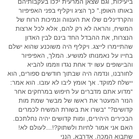
ביעילות, וגם שצאן המרעית ילכו בעקבותיהם
באותו האופן.” כך הציג ויקליף בפני האפיפיור
והקרדינלים שלו את הענווה ונמיכות הרוח של
המשיח, והראה לא רק להם, אלא לכל ארצות
הנצרות, את ההבדל החד בינם לבין האדון
שהתיימרו לייצג. ויקליף היה משוכנע שהוא ישלם
בחייו על נאמנותו למושיע. המלך, האפיפיור
והבישופים עשו יד אחת נגדו וזממו להביא
לחורבנו, ונדמה היה שבתוך חודשים ספורים, הוא
יישלח למוקד. אך אומץ ליבו לא עזבו. הוא אמר:
“מדוע אתם מדברים על חיפוש במרחקים אחר
הנזר המעטר את ראשו של מבשר שמת מות
קדושים?” “בשרו את בשורת המשיח לכמרים
הבכירים היהירים, ומות קדושים יהיה נחלתכם.
האם אני אמור לחיות ולשתוק?!…לעולם לא!
שתבוא המכה. אדרבא, הנני