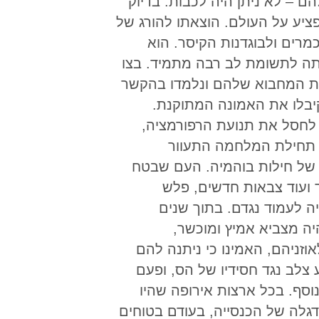
ם – לא ניתן היה לכבות. בדיוק
יע על העולם. הוצאתו להורג של
רים ולבוגדנות הקיסר. הוא
תה לתשומת לב רבה מתמיד. בצו
מות המחבוא שלהם ונלמדו בהקשר
יבלו את האמונה המתוקנת.
י לחסל את תנועת הרפורמציה,
ר תחילת המלחמה התעוור
א של חילות בוהמיה. העם שבטח
 ועוד צבאות חדשים, פלש
ה לעמוד נגדם. בתוך שנים
ה מצביא אמיץ ומוכשר,
אוזניהם, האמינו כי ניתנה להם
צלב נגד חסידיו של הס, ופעם
וסף. בכל ארצות אירופה שהיו
דגלה של הכנסייה, בעודם בטוחים