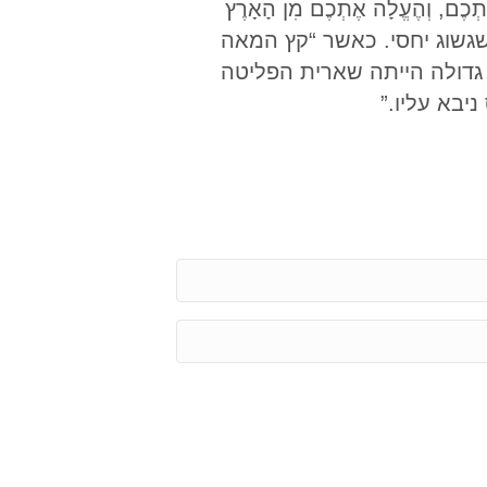
, וְהֶעֱלָה אֶתְכֶם מִן הָאָרֶץ
הם באה תקופה של שגשוג יחסי. כאשר “קץ המאה
ה גדולה הייתה שארית הפליטה
יבא עליו.”
E
m
a
P
i
h
l
o
*
n
e
*