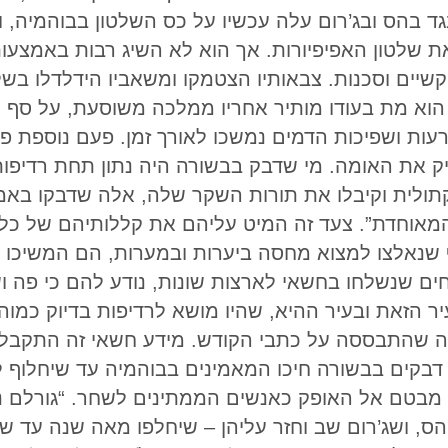
בגד בהס ובג’רום עלה עכשיו על כס השלטון בבוהמיה, 
את שלטון האפיפיורות. אך הוא לא השיג רבות באמצעו
ת קשיים וסכנות. צבאותיו הצטמקו ומשאביו הידלדלו
וא מת בעודו מותיר אחריו ממלכה משוסעת, על סף מ
ות ושפיכות הדמים נמשכו לאורך זמן. פעם נוספת פל
 את האומה. מי שדבק בבשורה היה נתון תחת רדיפות
ולית וקיבלו את תורות השקר שלה, אלה שדבקו באמו
 המאוחדת”. צעד זה המיט עליהם את קללותיהם של כל 
 שנאלצו למצוא מחסה ביערות ובמערות, הם המשיכו 
ים שנשלחו בחשאי לארצות שונות, נודע להם כי פה וש
 הזאת ובעיר ההיא, שהיו מושא לרדיפות בדיוק כמוהם
ה שהתבססה על כתבי הקודש. מידע חשאי זה התקבל
דבקים בבשורה חיכו המאמינים בבוהמיה עד שיחלוף ל
מבטם אל האופק כאנשים הממתינים לשחר. “גורלם נח
ס, ושג’רום שב וחזר עליהן – שיחלפו מאה שנה עד שי