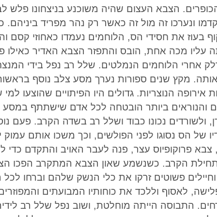
הכופרים. הצבא העצום שהיה משוכנע בניצחונו פלש ל
מו ונערכו זה מול זה כאשר רק נהר מפריד ביניהם. 
 בעוז את חסידי הס, הלוחמים נעמדו כאחוזי קסם ו
 עליו מכה אחת, הובס והתפזר הצבא האדיר כאילו פו
דלק אחרי הלוחמים הנמלטים. שלל רב נפל בידי המנ
ותה. מקץ שנים ספורות נערך מסע צלב נוסף בראשות 
ות אירופה הנוצריות. גדולים היו הפיתויים שהוצעו למ
 והנוראים ביותר הובטחה לכל אדם שישתתף במסע ה
, ולשורדים נכונו כבוד ושלל רב בשדה הקרב. פעם 
ו של הס נסוגו לפני הפולשים, וכך משכו אותם עמוק י
 צבא פרוקופיוס עצר, פנה לעבר האויב והתקדם כדי ל
תחילת הקרב. כשנשמע שאון הצבא המתקרב הפכו הצלב
חיילים פשוטים זרקו את כלי הנשק שלהם וברחו לכל הכי
ישה, לאסוף וללכד את כוחותיו המבועתים והמפוזרים.
ים. התבוסה הייתה מוחלטת, ושוב נפל שלל רב לידי