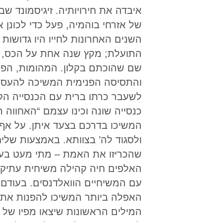
איבדה את חירויותיה. זיגיסמונד ש
של אזרחי בוהמיה, פעל כדי לכונן 
השנים האחרונות לחייו היו גדושו
התועלת; מקץ שנה אחת על הכס, ה
שם שהוכתם בקלון. המהומות, הפרע
והתסיסה הפנימית המשיכה להעסיק
לשעבר כרתו ברית עם הכנסייה הקת
כנסייה שונה וכינו עצמם “האחווה
המשיכו בדרכם בצעד איתן. על אף
ולסגוד לה’ בצוותא. באמצעות שליח
שהכריזו את האמת – מתי מעט בעיר
האלפים חיה קהילה משיחית עתיק
עם המשיחיים הוואלדנסים. בעודם 
האפלה ביותר המשיכו להפנות את 
המילים הראשונות שיצאו מפיו של ה