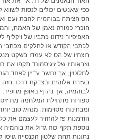
האור הנאמנים של ה’. אך את אור 
כפי שאנשים יכולים לנסות לשווא
הס הציתה בבוהמיה להבת זעם ואימ
הוכרז כמורה נאמן של האמת, והמ
האפיפיור נידונו כתביו של ויקלי
לכתבי הקודש או לחלקים מכתבי הק
רוצחיו של הס לא עמדו בשקט מנגד 
וצבאותיו של זיגיסמונד תקפו את 
לחלוטין, אך נחשב עדיין לאחד הג
בעזרת אלוהים ובצדקת דרכו, חזה 
לבוהמיה, אך נהדף באופן מחפיר. ח
ספורות מתחילת המלחמה מת זיסקה
ומבחינות מסוימות, מנהיג טוב יותר
הזדמנות פז להחזיר לעצמם את כל 
נוספת תקף כוח גדול את בוהמיה א
נתונות תחת שלטון הכנסייה גויסו 