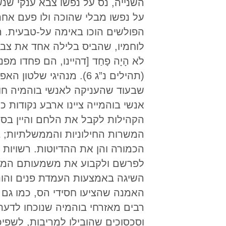
השנייה, נס על נפשו צבא ענקי שנ
על נפשו מבלי שהוכה ולו פעם אחת
הפולשים הוכו באימה על-טבעית. ה
לוחמיו, שהביס בלילה אחד את צבאות
לֹא הָיָה פָחַד [דהיינו, הם פחדו מפני הר
(תהילים נ”ג 6). מנהיג
שבעוד שהעניקה לאנשי בוהמיה חופ
אנשי בוהמייה ציינו ארבע נקודות
הקהילות לקבל את הלחם והיין בס
המשרות החילוניות והממשלתיות; ב
הכמורה והן את ההדיוטות. רשויות 
לפרשם ולקבוע את משמעותם המדויק
השיגה באמצעות העמדת פנים והונ
האמנה שהציעו חסידי הס, כמו גם
רבים מאזרחי בוהמיה שנוכחו לדעת
וסכסוכים שהובילו למריבות, לשפי