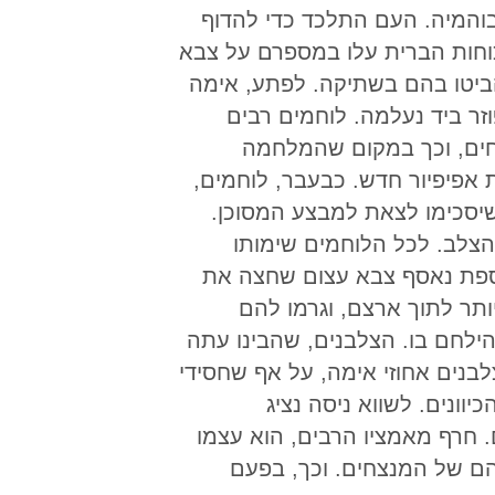
בוהמיה. העם התלכד כדי להדוף
כוחות הברית עלו במספרם על צבא
הביטו בהם בשתיקה. לפתע, אימה
זר ביד נעלמה. לוחמים רבים
צחים, וכך במקום שהמלחמה
אפיפיור חדש. כבעבר, לוחמים,
י שיסכימו לצאת למבצע המסוכן.
צלב. לכל הלוחמים שימותו
נוספת נאסף צבא עצום שחצה את
ותר לתוך ארצם, וגרמו להם
הילחם בו. הצלבנים, שהבינו עתה
נים אחוזי אימה, על אף שחסידי
וונים. לשווא ניסה נציג
 חרף מאמציו הרבים, הוא עצמו
הם של המנצחים. וכך, בפעם