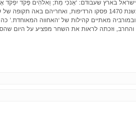
בארץ שעבודם: ‘אָנֹכִי מֵת; וֵאלֹהִים פָּקֹד יִפְקֹד אֶתְכֶם
הַזֹּאת…’ (בראשית נ’ 24).” בערך בשנת 1470 פסקו הרדיפות, ואחרי
ה ובמורביה מאתיים קהילות של ‘האחווה המאוחדת.’ כ
החרב, וזכתה לראות את השחר מפציע על היום שהס נ