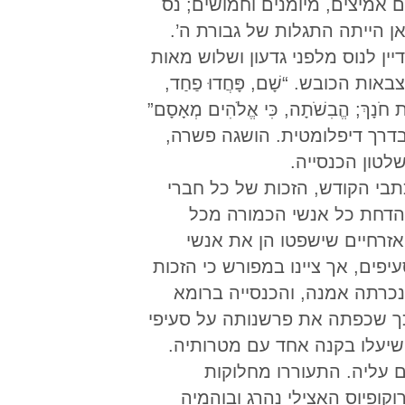
 אמיצים, מיומנים וחמושים; נס
 הייתה התגלות של גבורת ה’.
ן לנוס מלפני גדעון ושלוש מאות
הכובש. “שָׁם, פָּחֲדוּ פַחַד,
ָךְ; הֱבִשֹׁתָה, כִּי אֱלֹהִים מְאָסָם”
נקוט בדרך דיפלומטית. הושגה פשרה,
טון הכנסייה.
תבי הקודש, הזכות של כל חברי
 הדחת כל אנשי הכמורה מכל
זרחיים שישפטו הן את אנשי
פים, אך ציינו במפורש כי הזכות
נכרתה אמנה, והכנסייה ברומא
כך שכפתה את פרשנותה על סעיפי
שיעלו בקנה אחד עם מטרותיה.
 עליה. התעוררו מחלוקות
ופיוס האצילי נהרג ובוהמיה