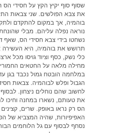
שסוף סוף יקיץ הקץ על חסידי הס 
את צבא הפולשים. שני צבאות התקד
בוהמיה, אך במקום להתקדם ולתקוף
נוראה נפלה עליהם. מבלי שהונחתה
נשחטו בידי צבא חסידי הס, שאף 
תרושש את בוהמיה, היא העשירה א
כלי נשק, כסף וציוד גויסו מכל ארצ
מחילה מלאה על החטאים החמורים
במלחמה הובטח גמול נכבד בגן עדן
הגבול ופלש לבוהמיה. צבאות חסידי
לחשוב שהם נוחלים ניצחון. לבסוף,
את טעותם, נשארו במחנה וחיכו ל
הס רק נראו באופק. שרים, קצינים ו
האפיפיורות, שהיה המצביא של הפל
נסחף לבסוף עם גל הלוחמים הבורח