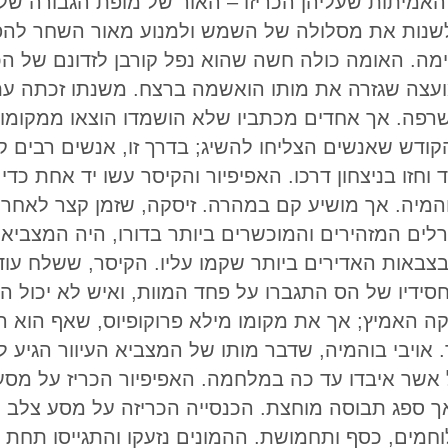
האמיתות שעליהן הכריזו – האור של מופת הגבורה שלה
 לשנות את מסלולה של השמש ולמנוע מאור השחר להפצ
ה. האומה כולה חשה שהוא נפל קורבן לזדונם של הכמ
ועצה שגזרה את מותו הואשמה ברצח. משנתו זכתה ע
ף לשרפה. אך אחדים מכתביו שלא הושמדו הוצאו ממקו
ודש שאנשים הצליחו להשיג; בדרך זו, אנשים רבים ק
וחזו בניצחון דרכו. האפיפיור והקיסר עשו יד אחת כד
בוהמיה. אך מושיע קם במהרה. זיסקה, שזמן קצר לאח
נרלים המזהירים והמוכשרים ביותר בדורו, היה המצבי
בצבאות האדירים ביותר שקמו עליו. הקיסר, ששלח עוד
סידיו של הס התגברו על פחד המוות, ואיש לא יכול הי
 האמיץ; אך את מקומו מילא פרוקופיוס, שאף הוא הי
. אויבי בוהמיה, שדבר מותו של המצביא העיוור הגיע ל
אשר איבדו עד כה במלחמה. האפיפיור הכריז על מסע 
ך ספג תבוסה מוחצת. הכנסייה הכריזה על מסע צלב נ
לוחמים, כסף ותחמושת. ההמונים נזעקו והתגייסו תחת 