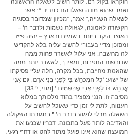
הוקראו בקול רם. לותר השיב לשאלה הראשונה
ואמר שהוא מודה שאלו הם כתביו. “באשר
לשאלה השנייה,” אמר, “מכיוון שמדובר בסוגיה
הקשורה לאמונה, לגאולת נשמות ולדבר ה’ –
האוצר היקר ביותר בשמיים ובארץ – יהיה פזיז
ומסוכן מדיי בעבורי להשיב עליה בלא להקדיש
לה מחשבה. אני עלול לאשרר פחות ממה
שדורשות הנסיבות, ומאידך, לאשרר יותר ממה
שהאמת מחייבת; בכל מקרה, חלה עליי פסיקתו
של ישוע: ‘כָל הַמְכַחֵשׁ בִּי לִפְנֵי בְּנֵי אָדָם, גַּם אֲנִי
אֲכַחֵשׁ בּוֹ לִפְנֵי אָבִי שֶׁבַּשָּׁמַיִם.’ [מתי, י’ 33].
מסיבה זו, הנני מפציר בהוד מלכותך במלוא
הענווה, לתת לי זמן כדי שאוכל להשיב על
השאלה מבלי לפגוע בדבר ה’.” בתגובתו השקולה
והאדיבה לותר פעל בתבונה. דבריו שכנעו את
המועצה שהוא אינו פועל מתוך להט או דחף רגעי.