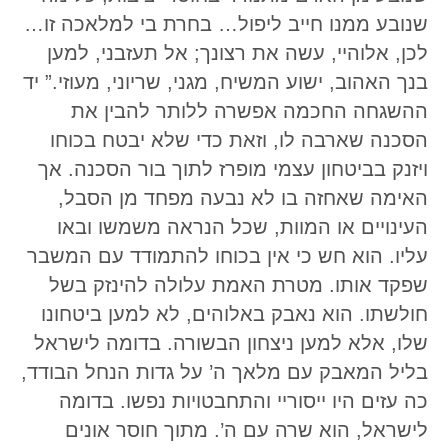
שנובע ממנו חייב ליפול… בחרת בי למלאכה זו…
לכן, אלוהיי, עשה את רצונך; אל תעזבני, למען
בנך האהוב, ישוע המשיח, מגני, שריוני, מעוזי.” יד
ההשגחה החכמה אפשרה ללותר להבין את
הסכנה שארבה לו, וזאת כדי שלא יבטח בכוחו
ויזנק בביטחון עצמי מופרז לתוך בור הסכנה. אך
האימה שאחזה בו לא נבעה מפחד מן הסבל,
העינויים או המוות, שכל הנראה משמשו ובאו
עליו. הוא חש כי אין בכוחו להתמודד עם המשבר
שפקד אותו. מטרת האמת עלולה להינזק בשל
חולשתו. הוא נאבק באלוהים, לא למען ביטחונו
שלו, אלא למען ניצחון הבשורה. בדומה לישראל
בליל המאבק עם מלאך ה’ על גדות הנחל הבודד,
כה עזים היו ייסוריי והתחבטויות נפשו. בדומה
לישראל, הוא שרה עם ה’. מתוך חוסר אונים