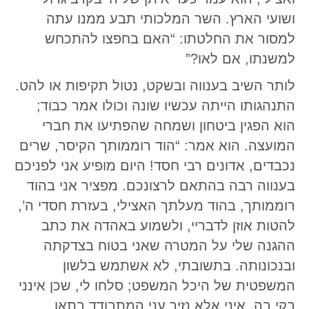
ושועי הארץ. השר המלכותי תבע ממנו עתה
למסור את החלטתו: “האם בחפצו להתכחש
למשנתו, אם לאו?”
לותר השיב בענווה ובשקט, נטול תקיפות או להט.
התנהגותו הייתה עכשיו שונה וכולו אמר כבוד;
הוא הפגין ביטחון ושמחה שהפתיעו את חברי
המועצה. הוא אמר: “הוד רוממותך הקיסר, שרים
נכבדים, אדונים רבי חסד! היום מופיע אני לפניכם
בענווה רבה בהתאם לרצונכם. מפציר אני בהוד
רוממותך, בהוד מעלתך האצילי, בעזרת חסדי ה’,
להטות אוזן לדבריי, ולשמוע באהדה את כתב
ההגנה שלי על המטרה שאני בטוח בצדקתה
ובנכונותה. בתשובתי, לא אשתמש בלשון
המשפטית של היכל המשפט; סלחו לי, שכן אינני
בקי בה. איני אלא נזיר עני המתבודד בתאו,