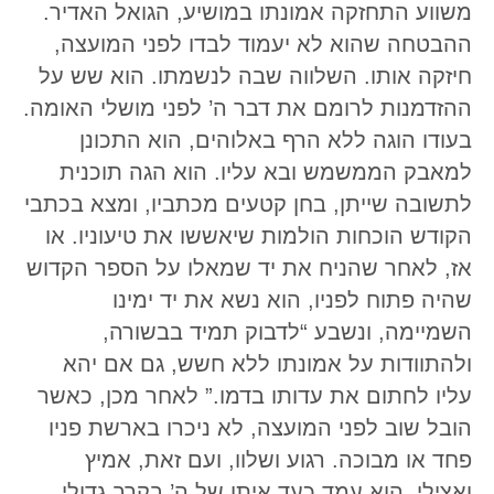
משווע התחזקה אמונתו במושיע, הגואל האדיר.
ההבטחה שהוא לא יעמוד לבדו לפני המועצה,
חיזקה אותו. השלווה שבה לנשמתו. הוא שש על
ההזדמנות לרומם את דבר ה’ לפני מושלי האומה.
בעודו הוגה ללא הרף באלוהים, הוא התכונן
למאבק הממשמש ובא עליו. הוא הגה תוכנית
לתשובה שייתן, בחן קטעים מכתביו, ומצא בכתבי
הקודש הוכחות הולמות שיאששו את טיעוניו. או
אז, לאחר שהניח את יד שמאלו על הספר הקדוש
שהיה פתוח לפניו, הוא נשא את יד ימינו
השמיימה, ונשבע “לדבוק תמיד בבשורה,
ולהתוודות על אמונתו ללא חשש, גם אם יהא
עליו לחתום את עדותו בדמו.” לאחר מכן, כאשר
הובל שוב לפני המועצה, לא ניכרו בארשת פניו
פחד או מבוכה. רגוע ושלוו, ועם זאת, אמיץ
ואצילי, הוא עמד כעד איתן של ה’ בקרב גדולי