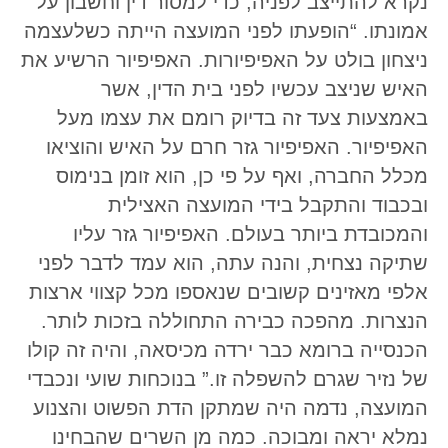
נקרא להתייצב לפניה, כדי למסור דין וחשבון על
אמונתו. “הופעתו לפני המועצה הייתה כשלעצמה
ניצחון בולט על האפיפיורות. האפיפיור הרשיע את
האיש שניצב עכשיו לפני בית הדין, אשר
באמצעות צעד זה בדיוק רומם את עצמו מעל
האפיפיור. האפיפיור גזר חרם על האיש והוציאו
מכלל החברה, ואף על פי כן, הוא זומן בנימוס
ובכבוד והתקבל בידי המועצה האצילית
והמכובדת ביותר בעולם. האפיפיור גזר עליו
שתיקה נצחית, והנה עתה, הוא עמד לדבר לפני
אלפי מאזינים קשובים שנאספו מכל קצווי ארצות
הנצרות. מהפכה כבירה התחוללה בזכות לותר.
הכנסייה ברומא כבר ירדה מכיסאה, והיה זה קולו
של נזיר שגרם להשפלה זו.” בנוכחות שועי ונכבדי
המועצה, נדמה היה שמתקן הדת הפשוט והצנוע
נמלא יראה ומבוכה. כמה מן השרים שהבחינו