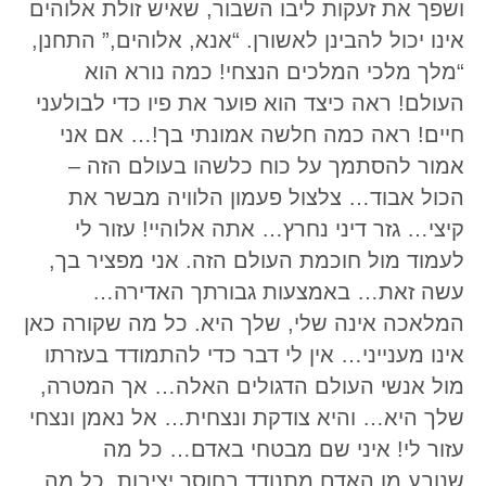
ושפך את זעקות ליבו השבור, שאיש זולת אלוהים
אינו יכול להבינן לאשורן. “אנא, אלוהים,” התחנן,
“מלך מלכי המלכים הנצחי! כמה נורא הוא
העולם! ראה כיצד הוא פוער את פיו כדי לבולעני
חיים! ראה כמה חלשה אמונתי בך!… אם אני
אמור להסתמך על כוח כלשהו בעולם הזה –
הכול אבוד… צלצול פעמון הלוויה מבשר את
קיצי… גזר דיני נחרץ… אתה אלוהיי! עזור לי
לעמוד מול חוכמת העולם הזה. אני מפציר בך,
עשה זאת… באמצעות גבורתך האדירה…
המלאכה אינה שלי, שלך היא. כל מה שקורה כאן
אינו מענייני… אין לי דבר כדי להתמודד בעזרתו
מול אנשי העולם הדגולים האלה… אך המטרה,
שלך היא… והיא צודקת ונצחית… אל נאמן ונצחי
עזור לי! איני שם מבטחי באדם… כל מה
שנובע מן האדם מתנודד בחוסר יציבות, כל מה