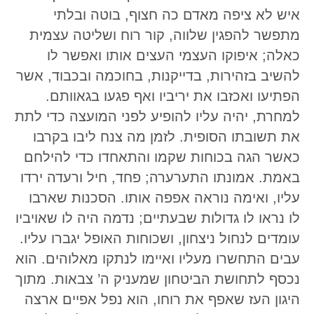
איש לא ציפה מאדם כה חצוף, בוטה ובלתי
מתפשר להפגין שלווה, קור רוח ושליטה עצמית
כאלה; איפוקו העצמי העצים אותו ואפשר לו
להשיב בזהירות, בדייקנות, בחוכמה ובכבוד, אשר
הפתיעו ואכזבו את יריביו ואף פגעו בגאוותם.
למחרת, יהיה עליו להופיע לפני המועצה כדי לתת
את תשובתו הסופית. לזמן מה צנח ליבו בקרבו
כאשר הגה בכוחות שקמו והתאחדו כדי להילחם
באמת. אמונתו התערערה; פחד, חיל ורעדה ירדו
עליו, ואימה נוראה אפפה אותו. הסכנות שארבו
לו נראו לו גדולות שבעתיים; נדמה היה לו שאויביו
עומדים לנחול ניצחון, ושכוחות האופל יגברו עליו.
עבים התחשרו מעליו ואיימו לנתקו מאלוהים. הוא
נכסף לתחושת הביטחון שמעניק ה’ צבאות. מתוך
היגון העז שאפף את רוחו, הוא נפל אפיים ארצה