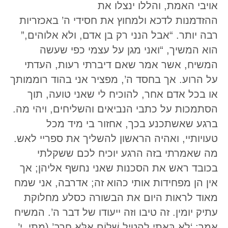
אויבי האמת, והללו ינצלו את
ההזדמנות לדכא ולמחוץ את חסידי ה’ באכזריות
רבה יותר. “אבל הנני רק בן אדם, ולא אלוהים,”
הוא המשיך, “ואני מגן על עצמי כפי שעשה
המשיח, אשר אמר שאם דיברתי רעות, העדתי
על הרוע. אך בחסד ה’, מפציר אני בהוד רוממותך
או בכל אדם אחר, להוכיח לי שאני טועה, תוך
הסתמכות על כתבי הנביאים והשליחים, ויהי מה.
ברגע שאשתכנע בכך, אחזור בי מיד מכל
טעויותיי, ואהיה הראשון להשליך את ספריי לאש.
מה שאמרתי בזה הרגע יוכיח לכם ששקלתי
בכובד ראש את הסכנות שאני נחשף אליהן; אך
אין הן מפחידות אותי כהוא זה; אדרבה, אני שמח
מאוד לראות היום את הבשורה כסלע מחלוקת
עתיק יומין. זה טיבו וזה ייעודו של דבר ה’. המשיח
אמר: ‘לֹא בָּאתִי לְהָטִיל שָׁלוֹם אֶלָּא חֶרֶב’ (מתי, י’