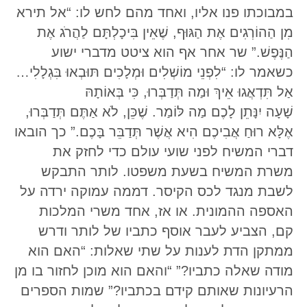
במבוכתו פנו אליו, ואחד מהם לחש לו: “אל תירא
מִן הַהוֹרְגִים אֶת הַגּוּף, שֶׁאֵין בִּיכָלְתָּם לַהֲרֹג אֶת
הַנֶּפֶשׁ.” שר אחר אף הוא ציטט מדברי ישוע
כשאמר לו: “לִפְנֵי מוֹשְׁלִים וּמְלָכִים תּוּבְאוּ בִּגְלָלִי…
אַל תִּדְאֲגוּ אֵיךְ וּמַה תְּדַבְּרוּ, כִּי בְּאוֹתָהּ
שָׁעָה יִנָּתֵן לָכֶם מַה לּוֹמַר. שֶׁכֵּן, לֹא אַתֶּם תְּדַבְּרוּ,
אֶלָּא רוּחַ אֲבִיכֶם הִיא אֲשֶׁר תְּדַבֵּר בָּכֶם.” כך הובאו
דברי המשיח לפני שועי עולם כדי לחזק את
משרת המשיח בשעת משפטו. לותר התבקש
לשבת מנגד לכס הקיסר. דממה עמוקה ירדה על
האספה ההמונית. או אז, אחד משרי המלכות
קם, הצביע לעבר אוסף כתביו של לותר ודרש
ממתקן הדת לענות על שתי שאלות: “האם הוא
מודה שאלה כתביו?” “והאם הוא מוכן לחזור בו מן
הרעיונות שאותם קידם בכתביו?” שמות הספרים