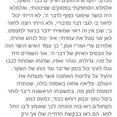
מכתבי הקודש ונימוקים הגיוניים כבדי משקל;
אלמלא הסתפקתי בפסוקים שציטטתי, ואלמלא
היה כושר שיפוטי כפוף לדבר ה’, לא הייתי יכול
לחזור בי לגבי דבר מדבריי, ולא הייתי רוצה לחזור
בי; שכן אין זה ראוי שמשיחי ידבר בניגוד למצפונו.
כאן אני נוטל את עמדתי; איני יכול לנהוג אחרת.
אלוהים עדי ועזרי! אמן.” כך עמד האיש הישר הזה
על הבסיס האיתן של דבר ה’. אור השמיים זרח
על פניו. גדולתו, טוהר אופיו, שלוותו ושמחת לבבו
נגלו לעיני כול בזמן שדיבר נגד כוחו של השקר,
והעיד על עליונות האמונה אשר מנצחת את
העולם. פליאה אחזה באספה כולה, שנותרה
דוממת לזמן מה. בתשובתו הראשונה דיבר לותר
בקול נמוך ובטון רוחש כבוד, כמעט כנוע.
הקתולים ראו בזה הוכחה לכך שאומץ ליבו החל
לפוג. הם ראו בבקשת הדחייה שלו אך ורק