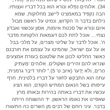
34). אלוהים נפלא ונורא הוא בכל דבריו ועצותיו.
הבה נקפיד במאמצינו ליישב מחלוקות, שמא
נילחם בדבר ה’ הקדוש, ונמיט על ראשנו מבול
איום ונורא של סכנות איומות, אסון עכשווי ואבדון
נצחי… אוכל לתת לכם דוגמאות הלקוחות מדבר
ה’. אוכל לדבר על שליטי מצרים, על מלכי בבל
או על עם ישראל, שהמיטו על עצמם את חורבנם
כאשר החליטו לכונן את שלטונם בעזרת אמצעים
שנראו להם זהירים ושקולים. אלוהים ‘מַּעְתִּיק
הָרִים, וְלֹא יָדָעוּ’ (איוב ט’ 5).” לותר דיבר גרמנית;
עתה הוא התבקש לחזור על דבריו בלטינית. חרף
עייפותו בשל הנאום המתיש הקודם, הוא הציג
עכשיו את דבריו באותה בהירות ובאותו מרץ
שאפיינו את נאומו הראשון. יד ההשגחה הייתה
בדבר. עיני רוחם של רבים מן השרים כה התעוורו