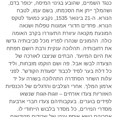
כנגד השמיים, שהובע בגינוי המיסה, יכופר בדם,
ושהמלך ייתן את הסכמתו, בשם עמו, לטבח
הנורא. ה-21 בינואר 1535, נקבע כמועד לטקס
הנורא. פחדים חדורי אמונות טפלות ושנאה
המונעת מקנאה עיוורת התעוררו בקרב האומה
כולה. ההמונים שנהרו לפריז מכל סביבותיה גדשו
את רחובותיה. תהלוכה ענקית ורבת רושם תפתח
את היום המיועד. הבתים שניצבו לאורכה של
הצעדה לבשו אבל. פה ושם הוקמו מזבחות, וליד
כל דלת בער לפיד לכבוד “סעודת הקודש”. לפני
עלות השחר הסתדרה התהלוכה בשורה על יד
ארמון המלך. אחרי הצלבים והדגלים של הכנסיות
האזוריות צעדו אזרחים – זוגות-זוגות שנשאו
לפידים בוערים. בעקבותיהם צעדו חברי ארבעת
מסדרי הנזירים, כל מסדר בלבוש הייחודי לו.
אחריהם נישא אוסף ענקי של שרידים מקודשים.