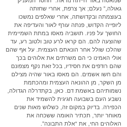
שמאסה באור הייתה נוראה. “החסד המעניק
גאולה,” נעלם; אך צרפת, אחרי שחזתה
בעוצמתה ובקדושתה, אחרי שאלפים נמשכו
ליופייה הקדוש, פנתה עורף לאור והעדיפה את
החושך על פניו. תושביה מאסו במתת השמיימית
שהוצעה להם. הם קראו לרע טוב ולטוב רע, עד
שהלכו שולל אחר הונאתם העצמית. על אף שהם
אולי האמינו כי הם משרתים את אלוהים בכך
שהם רודפים את חסידיו, בכל זאת נקף מצפונם
והם חשו אשמים. הם מאסו באור שהיה מצילם
מן השקר, מן ההונאה העצמית ומהכתמת
נשמותיהם באשמת דם. כאן, בקתדרלה הגדולה,
נשבע העם בשבועה חגיגית להשמיד את
הכפירה. בדיוק במקום זה, כשלוש מאות שנים
מאוחר יותר, תכתיר האומה ששכחה את
האלוהים החי, את “אלת התבונה”.