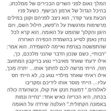
המלך נאום לפני השרים הבכירים של ממלכתו,
בהיכל הגדול של ארמון הבישוף. כשעל פניו
הבעת צער קודר, הוא ניצב לפניהם וקונן במילים
מרשימות ומרגשות על ה”פשע, חילול השם, ויום
היגון והקלון” שהומט על האומה. הוא קרא לכל
נתין נאמן לסייע בהשמדת הכפירה הארורה
שהתפשטה בצרפת ואיימה להשמידה. הוא אמר:
“רבותיי, כשם שנכון הדבר שהנני מלככם, כך,
אילו ידעתי שאחד מאיבריי נגוע בריקבון המתועב
הזה, הייתי מרשה לכם לחתוך אותו… יתרה מכך,
אילו ראיתי שאחד מילדיי נגוע בו, לא הייתי חס
עליו… הייתי מוסר אותו לידיכם ומקריבו
לאלוהים.” דמעות חנקו את קולו, וכשהעדה כולה
בכתה, היא הכריזה כאיש אחד: “נחייה ונמות
באמונה הקתולית.” העלטה שירדה על האומה