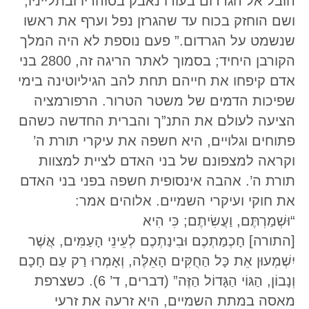
הובל אל הגרדום בעודו נאבק בסוהריו ובתלייניו,
ושם הוחזק בכוח עד שהגרזן נפל וערף את ראשו
שנשמט על הגרדום.” פעם נוספת לא היה המלך
הקורבן היחיד; בסמוך לאתר הריגה זה, 2800 בני
אדם קיפחו את חייהם תחת להב הגיליוטינה בימי
שפיכות הדמים של משטר הטרור. הרפורמציה
הציעה לעולם את התנ”ך והברית החדשה כשהם
פתוחים וגלויים, היא חשפה את עיקרי תורת ה’
וקראה למצפונם של בני האדם לציית למצוות
תורת ה’. אהבה אינסופית חשפה בפני בני האדם
את חוקי ועיקרי השמיים. אלוהים אמר:
“וּשְׁמַרְתֶּם, וַעֲשִׂיתֶם; כִּי הִיא
[התורה] חָכְמַתְכֶם וּבִינַתְכֶם לְעֵינֵי הָעַמִּים, אֲשֶׁר
יִשְׁמְעוּן אֵת כָּל הַחֻקִּים הָאֵלֶּה, וְאָמְרוּ רַק עַם חָכָם
וְנָבוֹן, הַגּוֹי הַגָּדוֹל הַזֶּה” (דברים, ד’ 6). כשצרפת
מאסה במתת השמיים, היא זרעה את זרעי