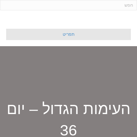
ד
ל
ג
ל
תפריט
ת
ו
כ
ן
העימות הגדול – יום
36