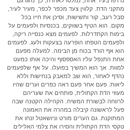
נרדפו בעיר אחת, נמלטו לאחרת, כך נהגו גם
מתקני הדת. קלווין צעד מכפר לכפר, מעיר לעיר,
סבל רעב, קור ותשישות, וסיכן את חייו בכל
מקום. הוא הטיף בשווקים, בכנסיות ולפעמים על
בימות הקתדרלות. לפעמים מצא כנסייה ריקה,
ולפעמים הטפתו הופרעה בצעקות ולעג. לפעמים
הוא אף הורד בכוח מן הבימה. למעלה מפעם
אחת התנפל עליו האספסוף והיכה אותו כמעט
למוות. אך הוא המשיך בפועלו. על אף שלפעמים
נהדף לאחור, הוא שב למאבק בנחישות וללא
ליאות. פעם אחר פעם ראה כפרים וערים שהיו
מעוזי הדת הקתולית, פותחים את שעריהם
לרווחה לבשורת המשיח. הקהילה הקטנה שבה
פעל לראשונה קיבלה במהרה את האמונה
המתוקנת. גם הערים מורט וניושאטל זנחו את
טקסי הדת הקתולית והסירו את צלמי האלילים