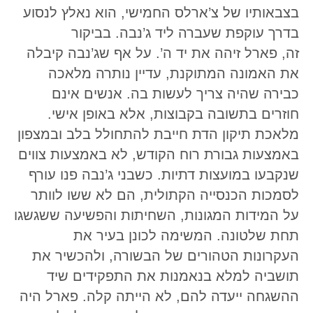
בצבאותיו של צ’ארלס החמישי, הוא נאלץ לנסוע
בדרך עוקפת שעברה ליד ג’נבה. בביקור
זה, פארל זיהה את יד ה’. על אף שג’נבה קיבלה
את האמונה המתוקנת, עדיין נותרה מלאכה
כבירה שהיה צריך לעשות בה. אנשים אינם
חוזרים בתשובה בקבוצות, אלא באופן אישי.
מלאכת תיקון הדת חייבת להתחולל בלב ובמצפון
באמצעות גבורת רוח הקודש, לא באמצעות צווים
שנקבעו במועצות דתיות. כשבני ג’נבה פנו עורף
לסמכות הכנסייה הקתולית, הם לא ששו לוותר
על המידות המגונות, השחיתות והפשיעה ששגשגו
תחת שלטונה. המשימה לכונן בעיר את
העקרונות הטהורים של הבשורה, ולהכשיר את
תושביה למלא בנאמנות את התפקידים שיד
ההשגחה ייעדה להם, לא הייתה קלה. פארל היה