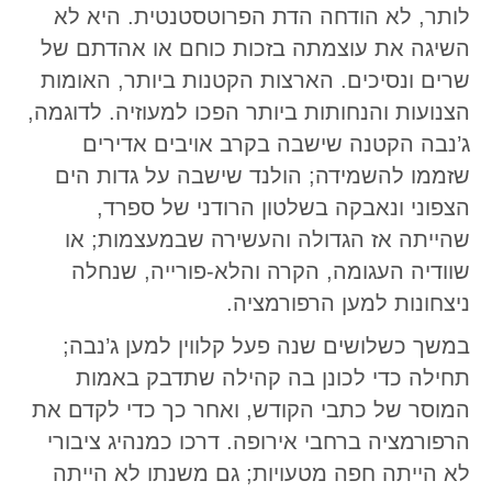
לותר, לא הודחה הדת הפרוטסטנטית. היא לא
השיגה את עוצמתה בזכות כוחם או אהדתם של
שרים ונסיכים. הארצות הקטנות ביותר, האומות
הצנועות והנחותות ביותר הפכו למעוזיה. לדוגמה,
ג’נבה הקטנה שישבה בקרב אויבים אדירים
שזממו להשמידה; הולנד שישבה על גדות הים
הצפוני ונאבקה בשלטון הרודני של ספרד,
שהייתה אז הגדולה והעשירה שבמעצמות; או
שוודיה העגומה, הקרה והלא-פורייה, שנחלה
ניצחונות למען הרפורמציה.
במשך כשלושים שנה פעל קלווין למען ג’נבה;
תחילה כדי לכונן בה קהילה שתדבק באמות
המוסר של כתבי הקודש, ואחר כך כדי לקדם את
הרפורמציה ברחבי אירופה. דרכו כמנהיג ציבורי
לא הייתה חפה מטעויות; גם משנתו לא הייתה