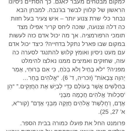
למקום מבטחים מעבר לאגם. כך הסתיים ניסיונו
הראשון של קלווין לבשר בג’נבה. למבחן הבא
נבחר כלי שרת צנוע יותר – איש צעיר בעל חזות
כה דלה וצנועה, שזכה ליחס קריר אפילו מצד
תומכי הרפורמציה. אך מה יכול אדם כזה לעשות
במקום שבו פארל נתקל בדחייה? כיצד יכול אדם
עם מעט ניסיון ואומץ קלוש להתנגד לסערה כה
עזה, שחזקים ואמיצים ממנו נאלצו להימלט
מפניה? “לֹא בְחַיִל וְלֹא בְכֹחַ, כִּי אִם בְּרוּחִי, אָמַר
יְהוָה צְבָאוֹת” (זכריה, ד’ 6). “אֱלֹהִים בָּחַר…
בַּחַלָּשִׁים אֲשֶׁר בָּעוֹלָם כְּדֵי לְבַיֵּשׁ אֶת הַחֲזָקִים.” “הֵן
‘סִכְלוּת’ אֱלֹהִים חֲכָמָה מִבְּנֵי
אָדָם, וְ’חֻלְשַׁת’ אֱלֹהִים חֲזָקָה מִבְּנֵי אָדָם” (קור”א,
א’ 27, 25).
פרומנט החל את פועלו כמורה בבית הספר.