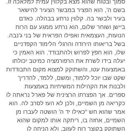
סמוך ובטוח שהוא מצא בקלווין עמית למלאכה זו.
בשם ה’, הוא הפציר במבשר הצעיר להישאר
בעיר ולבשר בה. קלווין נרתע בבהלה. כאדם
ביישן ושוחר שלום, הוא נרתע ממגע עם הרוח
הנועזת, העצמאית ואפילו הפראית של בני ג’נבה.
בשל בריאותו הירודה והרגלי הלימוד הקפדניים
שלו, הוא חפץ לפרוש ולהתבודד. הוא האמין כי
יעלה בידו לשרת את הרפורמציה כמיטב יכולתו
באמצעות עטו, והשתוקק למצוא מקום התבודדות
שקט שבו יוכל ללמוד, ומשם, ללמד, להדריך
ולבנות את הקהילות המשיחיות באמצעות
ספרים. אך הפצרתו הרצינית של פארל נראתה לו
כקריאה מן השמיים, ולכן לא העז לסרב לה. הוא
אמר שהוא חש “כאילו יד ה’ הושטה לעברו מן
השמיים, אחזה בו, ריתקה אותו למקום שהוא
השתוקק בקוצר רוח לעזוב, ולא הניחה לו