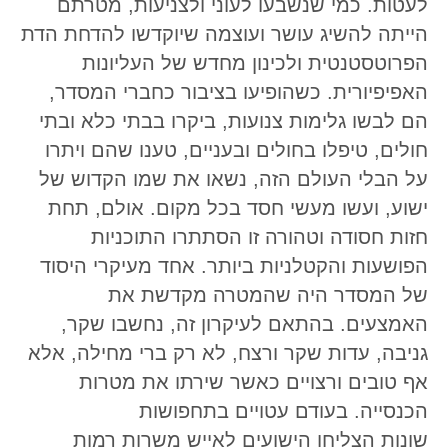
לעטות. כמי שנשבעו לעוני ולצניעות, מטרתם
הייתה להשיג עושר ועוצמה שיוקדשו להדחת הדת
הפרוטסטנטית ולכינון מחדש של העליונות
האפיפיורית. כשהופיעו בציבור כחברי המסדר,
הם לבשו גלימות צנועות, ביקרו בבתי כלא ובתי
חולים, טיפלו בחולים ובעניים, טענו שהם ויתרו
על הבלי העולם הזה, נשאו את שמו הקדוש של
ישוע, ועשו מעשי חסד בכל מקום. אולם, תחת
חזות חסודה וטהורה זו הסתתרו התוכניות
הפושעות והקטלניות ביותר. אחד מעיקרי היסוד
של המסדר היה שהמטרה מקדשת את
האמצעים. בהתאם לעיקרון זה, נחשבו שקר,
גניבה, עדות שקר ורצח, לא רק ברי מחילה, אלא
אף טובים ורצויים כאשר שירתו את מטרות
הכנסייה. בעודם עטויים בתחפושות
שונות הצליחו הישועים לאייש משרות רמות