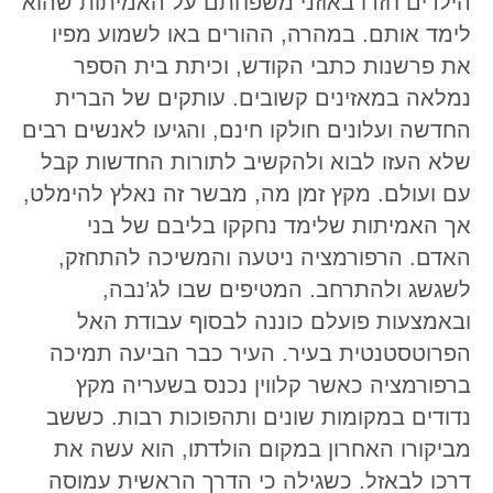
הילדים חזרו באוזני משפחתם על האמיתות שהוא
לימד אותם. במהרה, ההורים באו לשמוע מפיו
את פרשנות כתבי הקודש, וכיתת בית הספר
נמלאה במאזינים קשובים. עותקים של הברית
החדשה ועלונים חולקו חינם, והגיעו לאנשים רבים
שלא העזו לבוא ולהקשיב לתורות החדשות קבל
עם ועולם. מקץ זמן מה, מבשר זה נאלץ להימלט,
אך האמיתות שלימד נחקקו בליבם של בני
האדם. הרפורמציה ניטעה והמשיכה להתחזק,
לשגשג ולהתרחב. המטיפים שבו לג’נבה,
ובאמצעות פועלם כוננה לבסוף עבודת האל
הפרוטסטנטית בעיר. העיר כבר הביעה תמיכה
ברפורמציה כאשר קלווין נכנס בשעריה מקץ
נדודים במקומות שונים ותהפוכות רבות. כששב
מביקורו האחרון במקום הולדתו, הוא עשה את
דרכו לבאזל. כשגילה כי הדרך הראשית עמוסה