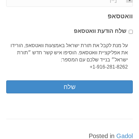
i
h
l
o
וואטסאפ
*
n
e
שלח הודעת וואטסאפ
*
על מנת לקבל את תורת ישראל באמצעות וואטסאפ, הורידו
את אפליקציית וואטסאפ. הוסיפו איש קשר חדש ״תורת
ישראל״ בנייד שלכם עם המספר:
1-916-281-8262+
Posted in
Gadol