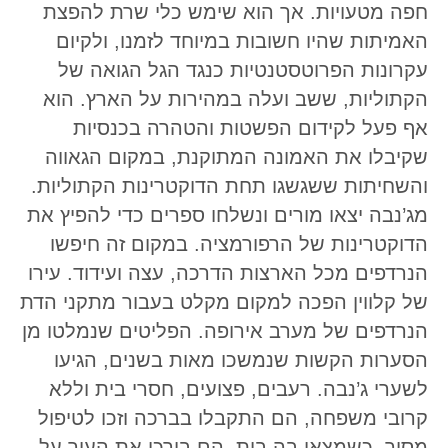
חפה מטעויות. אך הוא שימש כלי שרת להפצת
האמיתות שהיו חשובות במיוחד לזמנו, ולקיום
עקרונות הפרוטסטנטיות כנגד הגל הגואה של
הקתוליות, ששב ועלה במהירות על הארץ. הוא
אף פעל לקידום הפשטות והטהרה בכנסיות
שקיבלו את האמונה המתוקנת, במקום הגאווה
והשחיתות ששגשגו תחת הדוקטרינות הקתוליות.
מג’נבה יצאו מורים ונשלחו ספרים כדי להפיץ את
הדוקטרינות של הרפורמציה. במקום זה חיפשו
הנרדפים מכל הארצות הדרכה, עצה ועידוד. עירו
של קלווין הפכה למקום מקלט בעבור מתקני הדת
הנרדפים של מערב אירופה. הפליטים שנמלטו מן
הסערות הקשות שנמשכו מאות בשנים, הגיעו
לשערי ג’נבה. רעבים, פצועים, חסרי בית וללא
קרובי משפחה, הם התקבלו בברכה וזכו לטיפול
מסור. כשמצאו בה בית, הם בירכו את העיר על