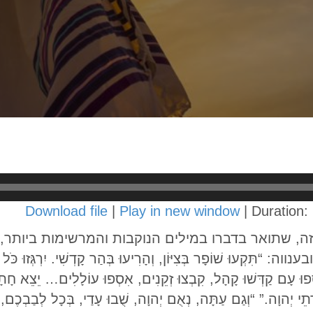
Download file
|
Play in new window
|
Duration:
הזה, שתואר בדברו במילים הנוקבות והמרשימות ביותר
וּ שׁוֹפָר בְּצִיּוֹן, וְהָרִיעוּ בְּהַר קָדְשִׁי. יִרְגְּזוּ כֹּל יֹשְ
וּ עָם קַדְּשׁוּ קָהָל, קִבְצוּ זְקֵנִים, אִסְפוּ עוֹלָלִים… יֵצֵא חָתָן מ
ׁרְתֵי יְהוָה.” “וְגַם עַתָּה, נְאֻם יְהוָה, שֻׁבוּ עָדַי, בְּכָל לְבַבְכֶם, ו