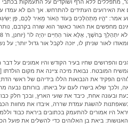
, מתפללים ללא הרף ושוקדים על התעמקות בכתבי ה
ם את האירועים העתידים להתרחש. אך הם לא עמדו ע
אינם מחפשים את האור כאשר הוא שורה בקרבם, נותרי
 ומאודו לאור שניתן לו, יזכה לקבל אור גדול יותר; על נ
 והפרושים שחיו בעיר הקודש והיו אמונים על דבר ה’
ד ביאתו [דניאל, ט’ 25]. אלוהים הפקיד את הנבואות הללו בידיהם של
 ולכך שלא בישרו לעם על ביאתו. בורותם נבעה מה
ובעת ובעונה אחת, כיבד את שועי הארץ, ובכך חלק כב
בשאפתנות להשגת עמדת שררה, איבדו את מחוות הכב
ראל היו אמורים להתעמק בכתובים ביראת כבוד וללמוד
האנושות: ביאת בן האלוהים כדי להשלים את פועל הכ