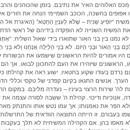
מכס האלוהים האיר את נתיבם. בזמן שהכוהנים והרב
ו אפופים בחשכה, הכוכב השמיימי הנחה את הזרים א
את המשיח השנייה לא הופקדה בידיהם של ראשי הדת.
נו בין בני האור שתוארו בידי שאול השליח: “אַתֶּם, אַחַי, א
ם היו אמורים להיות הראשונים שישמעו את הבשורות 
, הראשונים שיזהירו את העם להתכונן לבואו. אך הם עמ
עם נרדם בעודו שקוע בחטאיו. ישוע ראה את קהילתו כ
ר הערך. אנשים התגאו בקיום קפדני של טקסי וכללי הד
 לה’ שירות הרצוי בעיניו – נעדרה מליבם. במקום הח
רה, אנוכיות ודיכוי. קהילת ה’ ששבה לסורה עצמה את 
לא הפר את נאמנותו; אך עמו נטש אותו והתנתק מאה
גשמו בעבורם. זו הייתה התוצאה הוודאית של התרשלות
אלא מאסו בהן. אם הקהילה המשיחית לא תלך בעקבות 