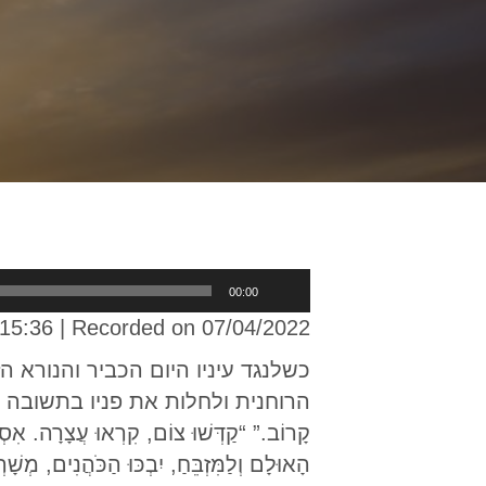
Audio
00:00
Player
 15:36
|
Recorded on 07/04/2022
כשלנגד עיניו היום הכביר והנורא 
הרוחנית ולחלות את פניו בתשובה ובענווה: “תִּקְע
קָרוֹב.” “קַדְּשׁוּ צוֹם, קִרְאוּ עֲצָרָה. אִסְפ
הָאוּלָם וְלַמִּזְבֵּחַ, יִבְכּוּ הַכֹּהֲנִים, מְשָ