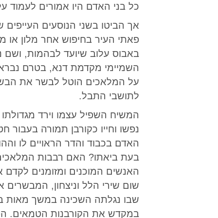
כל בני האדם היו אמורים לעמוד ע
אך הביטו בשני הנוסעים העייפים 
פאתי העיר בחיפוש אחר מלון או 
באבוס עלוב שיועד לבהמות, ושם נ
השמיימי מקדמת דנא, בטרם נברא הע
על המלאכים הוטל לבשר את הבשור
לתושבי התבל.
המשיח השפיל עצמו וירד מגדולתו
נפשו וחייו כקורבן תמורה בעבור ח
האדם בכבוד והדר הראויים לו וההו
בעת ביאתו? האם רבבות המלאכים י
האנשים המוכנים ומזומנים לקדם את
שום שירי הלל וניצחון, המבשרים
שבו נגלתה השכינה במשך מאות בשנ
במקדש את הקורבנות הטמאים. הפרו