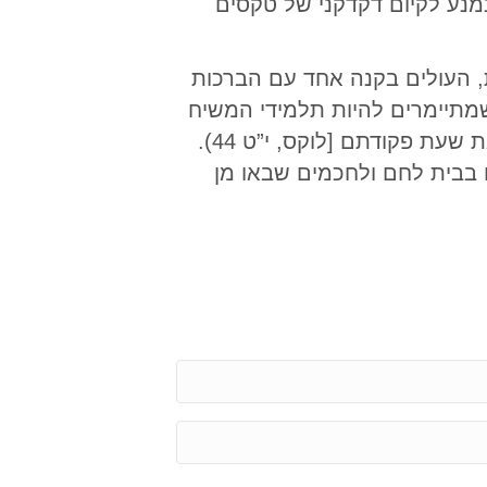
מנע לקיום דקדקני של טקסים
ת, העולים בקנה אחד עם הברכות
 שמתיימרים להיות תלמידי המשיח
מסרבים לקבל את האור השמיימי, ובדומה לעם ישראל בעת העתיקה, הם אינם יודעים את שעת פקודתם [לוקס, י”ט 44).
 בבית לחם ולחכמים שבאו מן
E
m
a
P
i
h