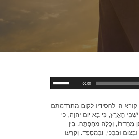
Use
00:00
Up/Down
Arrow
, קורא ה’ לחסידיו לקום מתרדמתם
keys
ׁבֵי הָאָרֶץ, כִּי בָא יוֹם יְהוָה, כִּי
to
ֵחֶדְרוֹ, וְכַלָּה מֵחֻפָּתָהּ. בֵּין
increase
ּבְצוֹם וּבִבְכִי, וּבְמִסְפֵּד. וְקִרְעוּ
or