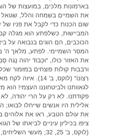
בארמונות מלכים, במועצות של הו
את השמיים בשמחה והלל, שגואל הא
שום הכנות כדי לקבל את פניו של
המביישות, כשלפתע הוא מגלה קבו
הכוכבים, הם הוגים בנבואה על בי
המסר השמיימי. לפתע, מלאך ה’ מ
את האזור כולו, “וּכְבוֹד יהוה נָגַ
ורבבות קולות פוצחים במזמור שכל האומות 
רְצוֹנוֹ” (לוקס, ב
לגאוותנו ולביטחוננו העצמי! הוא מ
פקודתנו. לא רק על הרי יהודה, ל
אלילית היו אנשים שייחלו לבואו; 
את עולם הטבע, ראו את אלוהים בבר
ציפו בכיליון עיניים לביאתו של הגואל, אשר
(לוקס, ב’ 25, 32; מעשי השליחים, י”ג 47).