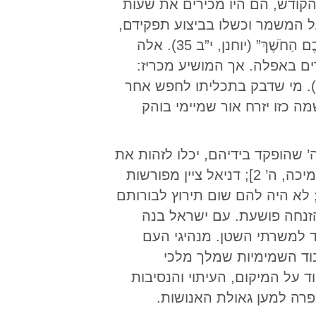
קודש, הם היו מכירים את שעות
ל המשמר וכשלו בביצוע תפקידם,
ולכן המסר ניתן לקבוצה אחרת. ישוע אמר: “הֱיוּ מִתְהַלְּכִים בְּעוֹד הָאוֹר מֵאִיר לָכֶם, פֶּן יַשִּׂיגְכֶם הַחֹשֶׁךְ” (יוחנן, י”ב 35). אלה
ם באפלה. אך המושיע מכריז:
“אֲנִי אוֹר הָעוֹלָם. אִישׁ הַהוֹלֵךְ אַחֲרַי לֹא יִתְהַלֵּךְ בַּחֹשֶׁךְ, אֶלָּא אוֹר הַחַיִּים יִהְיֶה לוֹ” (יוחנן, ח’ 8). מי שדבק בתכליתו לחפש אחר
שמה כזו יזרח אור שמיימי בוהק
 שהופקד בידיהם, יכלו לזהות את
אותות העיתים ולהכריז את ביאת המשיח המובטח. נבואת מיכה ציינה את מקום הולדתו [מיכה, ה’ 2]; דניאל ציין מפורשות
 ראשי הדת; לא היה להם שום תירוץ לבורותם
זנחה פושעת. עם ישראל בנה
וד למשרתי השטן. מנהיגי העם
וד השמימיות שמלך מלכי
 על המיקום, העיתוי והנסיבות
פרה למען גאולת האנושות.