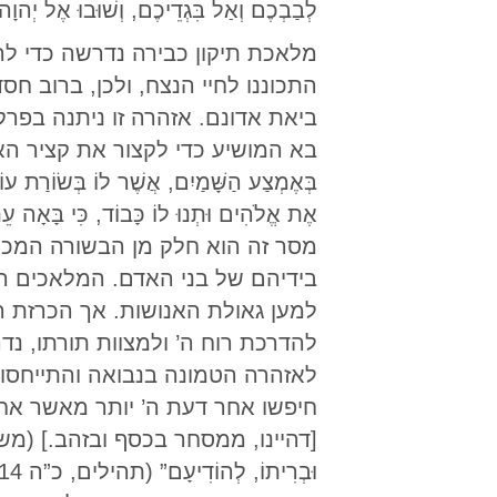
לְבַבְכֶם וְאַל בִּגְדֵיכֶם, וְשׁוּבוּ אֶל יְהוָה אֱלֹה
מלאכת תיקון כבירה נדרשה כדי להכ
התכוננו לחיי הנצח, ולכן, ברוב 
ביאת אדונם. אזהרה זו ניתנה בפר
בא המושיע כדי לקצור את קציר ה
בְּאֶמְצַע הַשָּׁמַיִם, אֲשֶׁר לוֹ בְּשׂוֹרַת עוֹל
מסר זה הוא חלק מן הבשורה המכונה
בידיהם של בני האדם. המלאכים ה
למען גאולת האנושות. אך הכרזת 
להדרכת רוח ה’ ולמצוות תורתו, נדרש
חיפשו אחר דעת ה’ יותר מאשר אחר כל ה