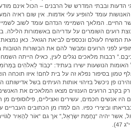
גי הדעות ובבתי המדרש של הרבנים – הכול אינם מוד
נושות עומד להופיע עלי אדמות. אין שום ראיה המעי
 שר החיים. המלאך השמיימי הנדהם עומד לשוב לשמיי
צת רועים השומרים על עדריהם באשמורות הלילה. בעו
את המשיח לעולם ונכספים לביאת הגואל. כאן נמצאת 
ופיע לפני הרועים ומבשר להם את הבשורות הטובות ב
הּ סְבִיבָם.” רבבות מלאכים נגלים לעין, כאילו הייתה ה
הנושעות ישירו בעתיד: “כָּבוֹד לֵאלֹהִים בַּמְּרוֹמִים, וּב
’ 14). איזה לקח מאלף טמון בסיפור נפלא זה על בית לחם! איזו תו
זהירנו פן ניכשל בזיהוי אותות העיתים בשל אדישותנו 
א רק בקרב הרועים הענווים מצאו המלאכים את האנשים
הם היו אנשים חכמים, עשירים ואציליים, פילוסופים מן
יאתו וביצירי כפיו. הם למדו מן הכתובים העבריים ע
 יהיה “נֶחָמַת יִשְׂרָאֵל,” אך גם “אוֹר לְהָאִיר לַגּוֹיִים” 