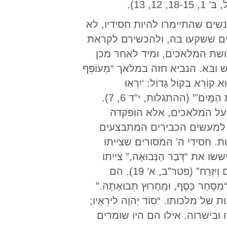
1, 13).
decrease
volume.
שים שהתיימרו להיות חסידיו, לא
שים ששקעו בה, ולהכשירם לקראת
ושת המלאכים, ומיד לאחר מכן
א. הנביא חזה במלאך “מְעוֹפֵף
ּא קוֹרֵא בְּקוֹל גָּדוֹל: ‘יִרְאוּ
אֶת אֱלֹהִים וּתְנוּ לוֹ כָּבוֹד, כִּי בָּאָה עֵת מִשְׁפָּטוֹ. הִשְׁתַּחֲווּ לְעוֹשֵׂה הַשָּׁמַיִם וְהָאָרֶץ וְהַיָּם וּמַעַיְנוֹת הַמַּיִם'” (ההתגלות, י”ד 6, 7).
ה על המלאכים, אלא הופקדה
ם למעשים הכבירים המתבצעים
 חסידי ה’ המסורים שצייתו
“דְּבַר הַנְּבוּאָה,” צייתו
לאזהרה הטמונה בנבואה והתייחסו אליה “כְּאֶל נֵר מֵאִיר בִּמְקוֹם אֹפֶל, עַד כִּי יִבְקַע אוֹר הַיּוֹם וְיִזְרַח” (פטר”ב, א’ 19). הם
ּסֶף, וּמֵחָרוּץ תְּבוּאָתָהּ.”
מיתות הנשגבות של מלכותו. “סוֹד יְהוָה לִירֵאָיו;
 את האמיתה הזו ובישרוה. אילו הם היו שומרים