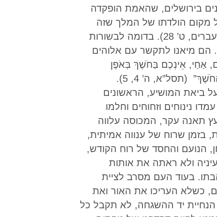
נים בירושלים, שהאמת הופקדה
ל מקום הולדתו של המלך שזה
עתה נולד. “לַמְחַכִּים לוֹ לִישׁוּעָה,” המשיח “יוֹפִיעַ שֵׁנִית – שֶׁלֹּא לְעִנְיַן הַחֵטְא” (האיגרת אל העברים, ט’ 28). בדומה לבשורות
 הם מיאנו לתקשר עם אלוהים
ֵינְכֶם בַּחֹשֶׁךְ בְּאֹפֶן
שֶׁיַּפְתִּיעַ אֶתְכֶם הַיּוֹם כְּגַנָּב. אַתֶּם כֻּלְּכֶם בְּנֵי הָאוֹר וּבְנֵי הַיּוֹם. לֹא בְּנֵי הַלַּיְלָה אֲנַחְנוּ וְלֹא בְּנֵי הַחֹשֶׁךְ” (תסל”א, ה’ 4, 5).
על ביאת המושיע, הראשונים
דו נינוחים וזחוחים וחלמו
עץ תאנה עקר, המכוסה עלווה
ת, בזמן שרוח של ענווה אמיתית,
ן, הנועם והחסד של רוח הקודש,
עיניה ולא ראתה את אותות
בתו. בעוד העם מסרב לציית
ם, כשלא העריכו את האור ואת
הנחיית יד ההשגחה, לא תקבל כל