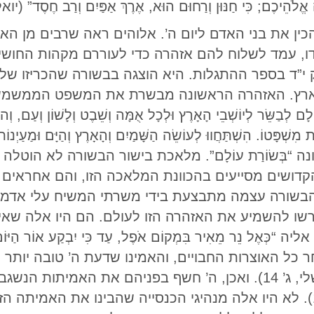
ֵיכֶם; כִּי חַנּוּן וְרַחוּם הוּא, אֶרֶךְ אַפַּיִם וְרַב חֶסֶד” (יואל, ב’ 1, 18-15, 2
ין את בני האדם ליום ה’. אלוהים ראה שרבים מן האנ
חסדו, עמד לשלוח להם אזהרה כדי לעוררם מקהות החו
ק י”ד בספר ההתגלות. היא הוצגה בבשורה שהכריזו של
ארץ. האזהרה הראשונה מבשרת את המשפט הממשמש וב
ָם לְבַשֵּׂר לְיוֹשְׁבֵי הָאָרֶץ וּלְכָל אֻמָּה וְשֵׁבֶט וְלָשׁוֹן וְעַם, וְהו
 “בְּשׂוֹרַת עוֹלָם”. מלאכת בישור הבשורה לא הוטל
קדושים מסייעים בהכוונת המלאכה הזו, והם אחראי
הבשורה עצמה מתבצעת בידי משרתי המשיח עלי אדמות.
ו להשמיע את האזהרה הזו לעולם. הם היו אלה שאיששו את 
אוצרות החבויים, והאמינו שדעת ה’ טובה יותר “מִסְּחַר כָ
[דהיינו, ממסחר בכסף ובזהב.] (משלי, ג’ 14). ואכן, ה’ חשף בפניהם את הא
וּבְרִיתוֹ, לְהוֹדִיעָם” (תהילים, כ”ה 14). לא היו אלה מנהיגי הכנסייה שהבינו