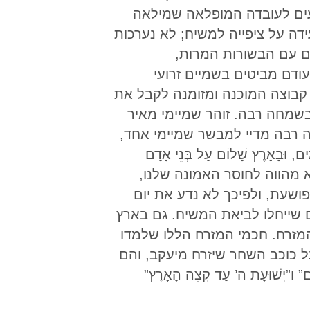
עים לעובדה המופלאה שמילאה
דה על ציפייה למשיח; לא נערכות
ם עם הבשורות המרות,
דם מביטים בשמיים זרועי
קבוצה המוכנה ומזומנה לקבל את
שמחה רבה. זוהר שמיימי מאיר
שמחה רבה מדיי למבשר שמיימי אחד,
ָאָרֶץ שָׁלוֹם עַל בְּנֵי אָדָם
כחה הוא מהווה לחוסר האמונה שלנו,
הפושעת, ולפיכך לא נדע את יום
 שייחלו לביאת המשיח. גם בארץ
 המזרח. חכמי המזרח הללו שלמדו
ל כוכב השחר שיזרח מיעקב, והם
ו”יְשׁוּעָת ה’ עַד קְצֵה הָאָרֶץ”