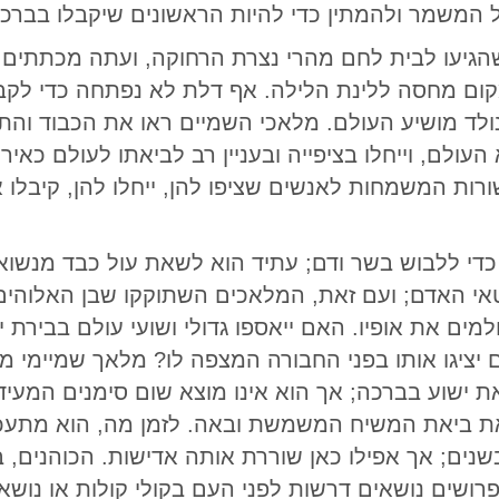
ל המשמר ולהמתין כדי להיות הראשונים שיקבלו בברכה
שהגיעו לבית לחם מהרי נצרת הרחוקה, ועתה מכתתים 
מקום מחסה ללינת הלילה. אף דלת לא נפתחה כדי לק
ולד מושיע העולם. מלאכי השמיים ראו את הכבוד והת
ולם, וייחלו בציפייה ובעניין רב לביאתו לעולם כאיר
ות המשמחות לאנשים שציפו להן, ייחלו להן, קיבלו 
 כדי ללבוש בשר ודם; עתיד הוא לשאת עול כבד מנשו
טאי האדם; ועם זאת, המלאכים השתוקקו שבן האלוהים, ה
למים את אופיו. האם ייאספו גדולי ושועי עולם בבירת
ציגו אותו בפני החבורה המצפה לו? מלאך שמיימי מ
 ישוע בברכה; אך הוא אינו מוצא שום סימנים המעידים
 את ביאת המשיח המשמשת ובאה. לזמן מה, הוא מתעכ
ים; אך אפילו כאן שוררת אותה אדישות. הכוהנים, 
שים נושאים דרשות לפני העם בקולי קולות או נושא