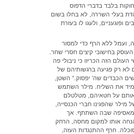
decrease
חוקות בלבד בדברי הדפוס
volume.
הדת בעלי השררה, לא בחלו בשום
ים ופוגעניים, ולעגו לו בעזרת
ה, ועמל ללא הרף כדי למסור
עוסק בחישובי קיצים חסרי שחר.
העולם הזה הכריזו כי ניבולי פה
ם לא רק פגיעה ברגשותיהם של
נשים הכבדים שה’ יפסוק.” השטן,
מיד את השליח. מילר השתמש
ח אותם על חטאיהם, מטלטלם
 מילר שהפגינו חברי הכנסייה,
א מאסיפה שבה השתתף. אך
הנחה אותו למקום מחסה, הרחק
סוכלה. חרף ההתנגדות העזה,