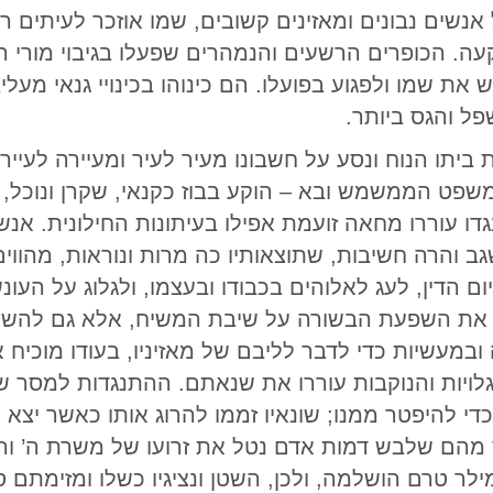
נשים נבונים ומאזינים קשובים, שמו אוזכר לעיתים ר
קעה. הכופרים הרשעים והנמהרים שפעלו בגיבוי מורי 
 את שמו ולפגוע בפועלו. הם כינוהו בכינויי גנאי מעליב
פל והגס ביותר.
יתו הנוח ונסע על חשבונו מעיר לעיר ומעיירה לעייר
פט הממשמש ובא – הוקע בבוז כקנאי, שקרן ונוכל, ה
דו עוררו מחאה זועמת אפילו בעיתונות החילונית. אנשי 
ב והרה חשיבות, שתוצאותיו כה מרות ונוראות, מהווי
יום הדין, לעג לאלוהים בכבודו ובעצמו, ולגלוג על העו
ל את השפעת הבשורה על שיבת המשיח, אלא גם להש
במעשיות כדי לדבר לליבם של מאזיניו, בעודו מוכי
לויות והנוקבות עוררו את שנאתם. ההתנגדות למסר של
די להיפטר ממנו; שונאיו זממו להרוג אותו כאשר יצ
 מהם שלבש דמות אדם נטל את זרועו של משרת ה’ ו
לר טרם הושלמה, ולכן, השטן ונציגיו כשלו ומזימתם 