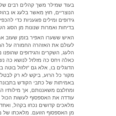
בעוד שמילר משך קהלים רבים של א
הנוצריים, חוץ מאשר בלעג או בהו
גידופים ומילים פוגעניות כדי להכפיש
בדיחות ואמרות שנונות מן הסוג הש
האיש ששערו האפיר בזמן שעזב את ב
לעולם את האזהרה החמורה על המש
הלעג, השקרים והגידופים שהופנו נג
כאלה ויחס כה מזלזל לנושא כה נשג
הדוגלים בו, אלא גם “זלזול בוטה ב
מקור כל הרוע, ביקש לא רק לבט
באמיתות של כתבי הקודש בתבונה ו
ומחלצם משאננותם, אך מילותיו הג
עודדה את האספסוף לעשות הכול כ
מלאכים קדושים נכחו בקהל, ואחד
מן האספסוף הזועם. מלאכתו של מי