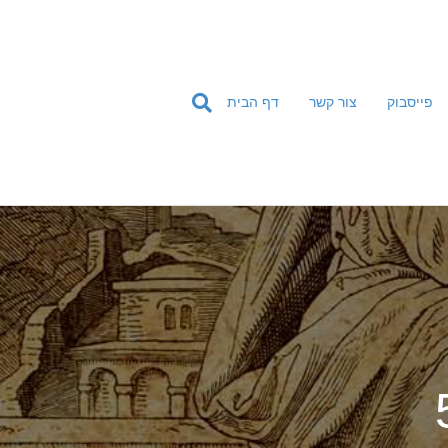
ד
ל
ג
ל
פייסבוק
צור קשר
דף הבית
ת
ו
כ
ן