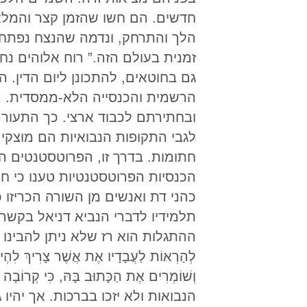
חדשים. הם חשו שהזמן קצר והמלא
הלך והתרחק, ונדמה שהנצח נפתח 
זמנית בעולם הזה.” רוח אלוהים נ
גם בחוטאים, להתכונן ליום הדין.
הרשמית והכנסייה הלא-ממסדית. ה
ובחתירתם לכבוד ארצי. כך התעורר
לגבי התקופות הנבואיות הם מוצקי
חתומות. בדרך זו, הפרוטסטנטים ה
הכנסיות הפרוטסטנטיות טענו כי ח
כהני דת ואנשים מן השורה הכריזו כ
ההתגלות הוא רז שלא ניתן להבינו עומדת ב
לְהַרְאוֹת לַעֲבָדָיו אֶת אֲשֶׁר צָרִיךְ לִהְיוֹ
הנבואות ולא יזכו בברכות. אך יהיו 