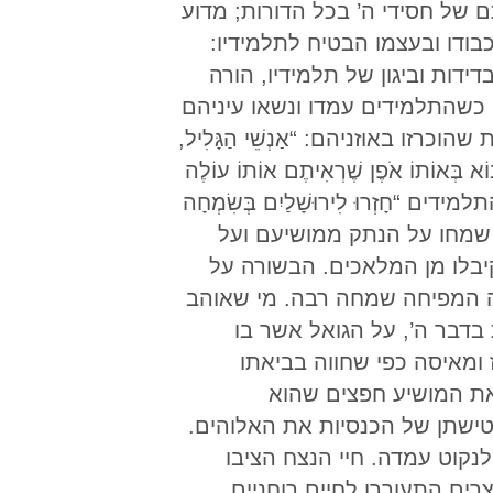
 של חסידי ה’ בכל הדורות; מדוע
בודו ובעצמו הבטיח לתלמידיו:
וחנן, י”ד 3). המושיע הרחמן אשר חזה בבדידות וביגון של תלמידיו, הורה
שהתלמידים עמדו ונשאו עיניהם
 באוזניהם: “אַנְשֵׁי הַגָּלִיל,
בוֹא בְּאוֹתוֹ אֹפֶן שֶׁרְאִיתֶם אוֹתוֹ עוֹלֶה
 התלמידים “חָזְרוּ לִירוּשָׁלַיִם בְּשִׂמְחָה
בַּמִּקְדָּשׁ כְּשֶׁהֵם מְבָרְכִים אֶת הָאֱלֹהִים” (לוקס, כ”ד 52, 53). הם לא שמחו על הנתק ממושיעם ועל
יבלו מן המלאכים. הבשורה על
ה המפיחה שמחה רבה. מי שאוהב
בדבר ה’, על הגואל אשר בו
 ומאיסה כפי שחווה בביאתו
 את המושיע חפצים שהוא
ישתן של הכנסיות את האלוהים.
נקוט עמדה. חיי הנצח הציבו
רים התעוררו לחיים רוחניים