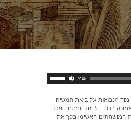
Use
00:00
Up/Down
Arrow
מוד הנבואות על ביאת המשיח
keys
מונה בדבר ה’. תורותיהם הפכו
to
הדת המושחתים האשימו בכך את
increase
or