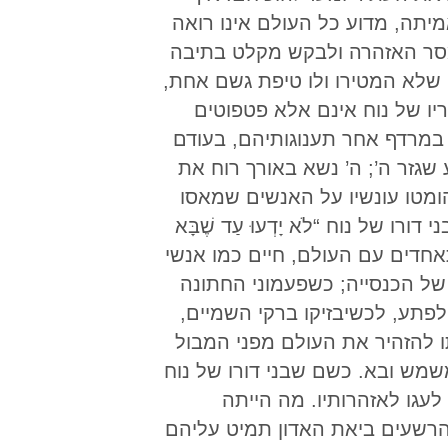
תה, מדוע כל העולם אינו רואה
מסר האזהרה ולבקש מקלט בתיבה
 שלא המטירו ולו טיפת גשם אחת,
יו של נוח אינם אלא פטפוטים
 במרדף אחר תענוגותיהם, בעודם
זר ה’; ה’ נשא באורך רוח את
ומטו עונשיו על האנשים שמאסו
של נוח “לֹא יָדְעוּ עַד שֶׁבָּא
ֹאוֹ שֶׁל בֶּן-הָאָדָם” (מתי, כ”ד 39). כאשר חסידי ה’ מתאחדים עם העולם, חיים כמו אנשי
של הכנסייה; כשפעמוני החתונה
לפתע, לכשיבזיקו ברקי השמיים,
 להזהיר את העולם מפני המבול
מש ובא. כשם שבני דורו של נוח
לעגו לאזהרותיו. מה הייתה
רשעים ביאת האדון תמיט עליהם