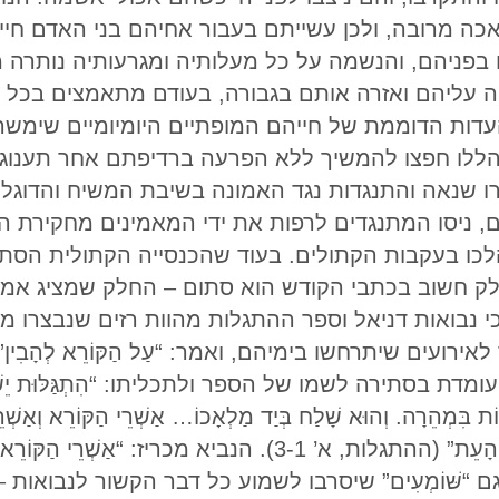
כה מרובה, ולכן עשייתם בעבור אחיהם בני האדם חי
בפניהם, והנשמה על כל מעלותיה ומגרעותיה נותרה 
חה עליהם ואזרה אותם בגבורה, בעודם מתאמצים בכל 
 העדות הדוממת של חייהם המופתיים היומיומיים שימ
ללו חפצו להמשיך ללא הפרעה ברדיפתם אחר תענוגות
ו שנאה והתנגדות נגד האמונה בשיבת המשיח והדוגלי
ם, ניסו המתנגדים לרפות את ידי המאמינים מחקירת ה
לכו בעקבות הקתולים. בעוד שהכנסייה הקתולית הסת
לק חשוב בכתבי הקודש הוא סתום – החלק שמציג אמית
י נבואות דניאל וספר ההתגלות מהוות רזים שנבצרו מב
סתירה לשמו של הספר ולתכליתו: “הִתְגַּלּוּת יֵשׁוּעַ הַמָּשִׁ
ת בִּמְהֵרָה. וְהוּא שָׁלַח בְּיַד מַלְאָכוֹ… אַשְׁרֵי הַקּוֹרֵא וְאַשְׁרֵ
וְשׁוֹמְרִים אֶת הַכָּתוּב בָּהּ, כִּי קְרוֹבָה הָעֵת” (ההתגלות, א’ -1
גם “שּׁוֹמְעִים” שיסרבו לשמוע כל דבר הקשור לנבואות 