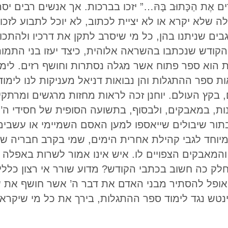
 וְשׁוֹמְרִים אֶת הַכָּתוּב בָּהּ…” יזכו בברכות. אך אנשים רב
שלא יקרא או לא יציית לכתוב, לא יוכל לתבוע לזכות
בים שניתנו בהן, כל מי שיסרב לתקן את דרכיו ולהתכו
הקודש שנכתבו בהשראה אלוהית, כיצד יעזו בני התמו
 הוא ספר פתוח אשר מגלה נסתרות וחושף רזים. לימו
ות ספר ההתגלות והן נבואות דניאל מעניקות לנו לימו
 בקץ העולם. יוחנן זכה לראות מחזות מרגשים ומרתק
ות, במאבקים, ולבסוף, בתשועה הסופית של חסידי ה
תור שיבולים שייאספו למען האסם השמיימי או עשבי
מיוחד לגבי קהילת אחרית הימים, שמי בקרב חבריה שי
והמאבקים הצפויים לו. איש אינו אמור לשרות באפלה 
 לחלק כה חשוב בכתבי הקודש? מדוע שורר אי רצון כלל
ופל להסתיר מבני האדם את דבר ה’ אשר חושף את שק
ש נגד לימוד ספר ההתגלות, בירך את כל מי שיקרא