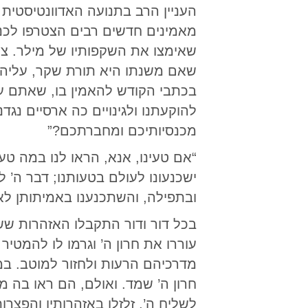
העניין הרב בתנועה האדוונטיסטית 
מאמינים חדשים רבים הצטרפו לכנס
שאימצו את השקפותיו של מילר. צעד
שאם משנתו היא תורת שקר, עליהם 
בכתבי הקודש להאמין בו, שאתם ע
להוקעתנו ולגינויים כה ארסיים נגד
מכנסיותיכם ומחברתכם?”
“אם טעינו, אנא, הראו לנו במה טעי
ישכנעונו לעולם בטעותנו; דבר ה’ 
ובתפילה, והשתכנענו באמיתותן ל
בכל דור ודור התקבלו האזהרות ששל
עוררו את חרון ה’ וגרמו לו להמטי
מדרכיהם הרעות ולחזור למוטב. ב
חרון ה’ שמד. ואולם, הם ראו בה מ
לשליח ה’, זלזלו באזהרותיו והפצר