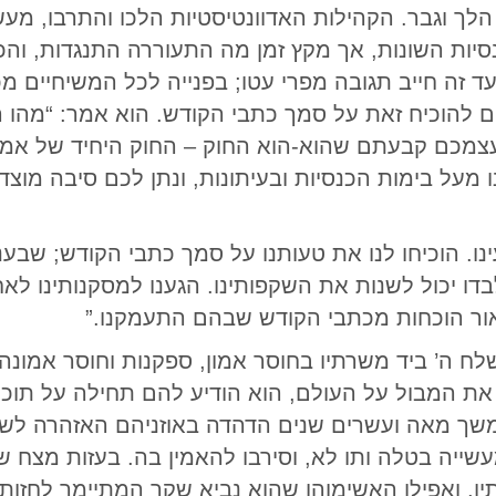
הלך וגבר. הקהילות האדוונטיסטיות הלכו והתרבו, מע
יות השונות, אך מקץ זמן מה התעוררה התנגדות, והכנ
 זה חייב תגובה מפרי עטו; בפנייה לכל המשיחיים מכ
להוכיח זאת על סמך כתבי הקודש. הוא אמר: “מהו הד
צמכם קבעתם שהוא-הוא החוק – החוק היחיד של אמונ
נו מעל בימות הכנסיות ובעיתונות, ונתן לכם סיבה מוצ
נו. הוכיחו לנו את טעותנו על סמך כתבי הקודש; שבענו
לבדו יכול לשנות את השקפותינו. הגענו למסקנותינו ל
אור הוכחות מכתבי הקודש שבהם התעמקנו.”
ח ה’ ביד משרתיו בחוסר אמון, ספקנות וחוסר אמונה.
ר את המבול על העולם, הוא הודיע להם תחילה על תוכ
משך מאה ועשרים שנים הדהדה באוזניהם האזהרה לש
עשייה בטלה ותו לא, וסירבו להאמין בה. בעזות מצח 
ותיו, ואפילו האשימוהו שהוא נביא שקר המתיימר לחזות