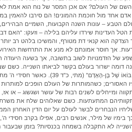
השם של העולם? אם אכן המסר של נוח הוא אמת לאמי
 אדם אחד מול חוכמת ההמונים! הם סירבו להאמין ב
ולם הטבע – עונות השנה הקבועות, השמיים הבהירים,
הטל העדינות שירדו עליהם בלילה – וזעקו: “האם דבר
 הצדקה הוא קנאי דת מטורף, והמשיכו בלהט רב יותר
ת. אך חוסר אמונתם לא מנע את התרחשות האירוע שג
שפע של הזדמנויות לשוב בתשובה, אך בשעה היעודה ה
דומה ישרור בעולם בקשר לביאתו השנייה. כשם שבני דורו 
הַמַּבּוּל וְסָחַף אֶת הַכֹּל, כָּךְ יִהְיֶה גַּם בּו
תיו האסורים; כשהמותרות של העולם הופכים למותרות 
קווה ומייחלים לשנים רבות של עושר ושגשוג – או אז, 
ם ותקוותיהם המתעתעות. כשם שאלוהים שלח את משרתו
חיו הנבחרים לבשר לעולם על יום הדין האחרון הממש
 בימיו של מילר, אנשים רבים, אפילו בקרב חסידי ה’, 
שנייה לא התקבלה בשמחה בכנסיות? בזמן שבעבור ה