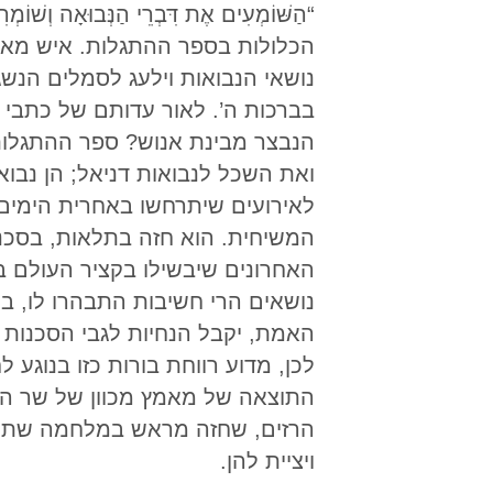
“הַשּׁוֹמְעִים אֶת דִּבְרֵי הַנְּבוּאָה
הכלולות בספר ההתגלות. איש מאלה 
נושאי הנבואות וילעג לסמלים הנשג
בברכות ה’. לאור עדותם של כתבי 
הנבצר מבינת אנוש? ספר ההתגלות
ואת השכל לנבואות דניאל; הן נבוא
לאירועים שיתרחשו באחרית הימים,
המשיחית. הוא חזה בתלאות, בסכנ
האחרונים שיבשילו בקציר העולם ב
נושאים הרי חשיבות התבהרו לו, ב
האמת, יקבל הנחיות לגבי הסכנות 
לכן, מדוע רווחת בורות כזו בנוגע
התוצאה של מאמץ מכוון של שר הא
הרזים, שחזה מראש במלחמה שתינט
ויציית להן.