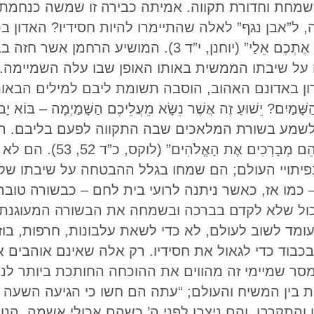
 משמחת וחדורת תקווה. אמיתה כבירה זו שמשה כנחמתם
ל”אבן נגף” לאלה שהתיימרו להיות חסידיו? האדון בכ
“אֵלֵךְ וְאָכִין לָכֶם מָקוֹם, אָשׁוּב וְאֶקַּח אֶתְכֶם אֵלַי” (י
 שיבתו הממשית באותו האופן שבו עלה השמיימה. כ
באדונם האהוב, הוסבה תשומת ליבם למילים הבאות שהוכרזו
ָּׁמַיִם? יֵשׁוּעַ זֶה אֲשֶׁר נִשָּׂא מֵעֲלֵיכֶם הַשָּׁמַיְמָה – בּוֹא יָ
ּׁמַיִם” (מעשי השליחים, א’ 11). לשמע בשורת המלאכים שבה התקווה לפעם בליבם.
גְּדוֹלָה, וְהִתְמִידוּ לִהְיוֹת 
פיתויי העולם; הם שמחו בגלל ההבטחה על שיבתו שק
כמו אז, כאשר ניתנה לרועי בית לחם – כבשורה טוב
יכול שלא לקדם בברכה ובשמחה את הבשורה המעוגנת 
ומד לשוב לעולם, לא כדי לשאת עלבונות, חרפות, בוז
בכבוד כדי לגאול את חסידיו. רק אלה שאינם אוהבים
ר שמיימי זה מהווים את ההוכחה החותכת ביותר לנט
ת בין המשיח והעולם; “עתה הם חשו כי הגיעה השעה ל
והתקרבו, והם ניצבו לפני ה’ כשהם אכולי אשמה. הנוצ