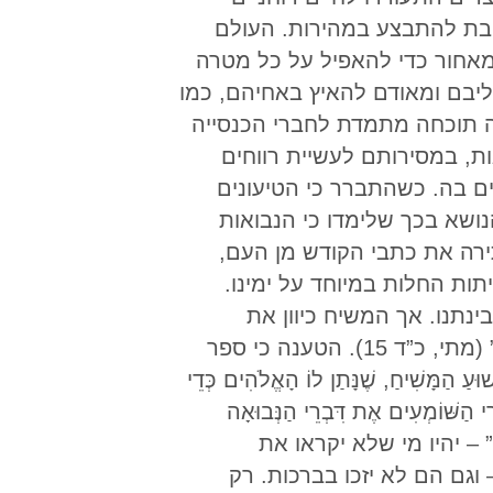
יבת להתבצע במהירות. העולם
מאחור כדי להאפיל על כל מטרה
ליבם ומאודם להאיץ באחיהם, כמו
שה תוכחה מתמדת לחברי הכנסייה
, במסירותם לעשיית רווחים
ם בה. כשהתברר כי הטיעונים
נושא בכך שלימדו כי הנבואות
ירה את כתבי הקודש מן העם,
ות החלות במיוחד על ימינו.
ינתנו. אך המשיח כיוון את
תלמידיו לדברי הנביא דניאל בקשר לאירועים שיתרחשו בימיהם, ואמר: “עַל הַקּוֹרֵא לְהָבִין” (מתי, כ”ד 15). הטענה כי ספר
יחַ, שֶׁנָּתַן לוֹ הָאֱלֹהִים כְּדֵי
י הַשּׁוֹמְעִים אֶת דִּבְרֵי הַנְּבוּאָה
3). הנביא מכריז: “אַשְׁרֵי הַקּוֹרֵא” – יהיו מי שלא יקראו את
– וגם הם לא יזכו בברכות. רק