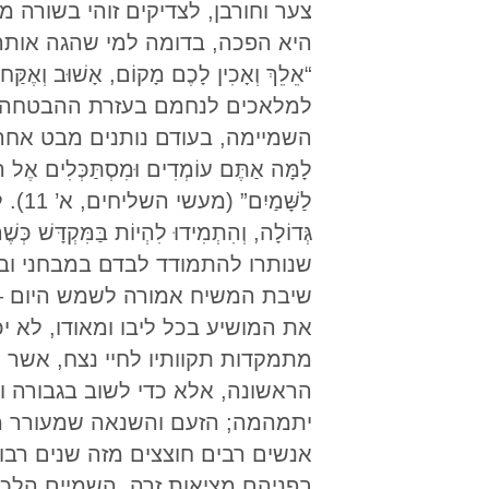
צער וחורבן, לצדיקים זוהי בשורה
היא הפכה, בדומה למי שהגה אותה, 
למלאכים לנחמם בעזרת ההבטחה על
השמיימה, בעודם נותנים מבט אחרון 
לָמָּה אַתֶּם עוֹמְדִים וּמִסְתַּכְּלִים אֶל הַש
לַשָ
שנותרו להתמודד לבדם במבחני וב
שיבת המשיח אמורה לשמש היום – 
את המושיע בכל ליבו ומאודו, לא 
מתמקדות תקוותיו לחיי נצח, אשר ע
הראשונה, אלא כדי לשוב בגבורה ו
יתמהמה; הזעם והשנאה שמעורר מס
אנשים רבים חוצצים מזה שנים רבו
בפניהם מציאות זרה. השמיים הלכו 