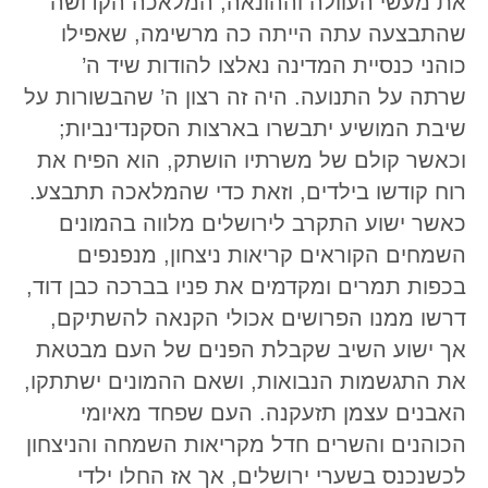
את מעשי העוולה וההונאה; המלאכה הקדושה
שהתבצעה עתה הייתה כה מרשימה, שאפילו
כוהני כנסיית המדינה נאלצו להודות שיד ה’
שרתה על התנועה. היה זה רצון ה’ שהבשורות על
שיבת המושיע יתבשרו בארצות הסקנדינביות;
וכאשר קולם של משרתיו הושתק, הוא הפיח את
רוח קודשו בילדים, וזאת כדי שהמלאכה תתבצע.
כאשר ישוע התקרב לירושלים מלווה בהמונים
השמחים הקוראים קריאות ניצחון, מנפנפים
בכפות תמרים ומקדמים את פניו בברכה כבן דוד,
דרשו ממנו הפרושים אכולי הקנאה להשתיקם,
אך ישוע השיב שקבלת הפנים של העם מבטאת
את התגשמות הנבואות, ושאם ההמונים ישתתקו,
האבנים עצמן תזעקנה. העם שפחד מאיומי
הכוהנים והשרים חדל מקריאות השמחה והניצחון
לכשנכנס בשערי ירושלים, אך אז החלו ילדי