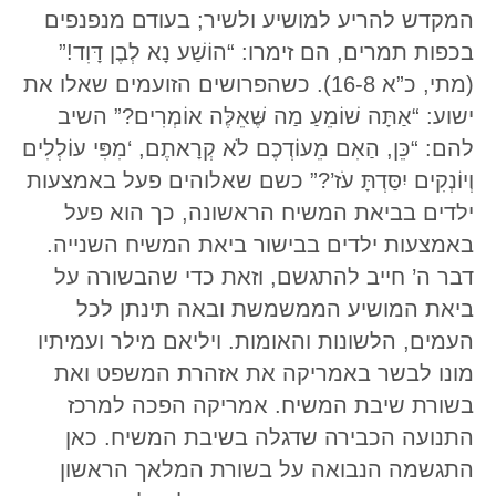
המקדש להריע למושיע ולשיר; בעודם מנפנפים
בכפות תמרים, הם זימרו: “הוֹשַׁע נָא לְבֶן דָּוִד!”
(מתי, כ”א 16-8). כשהפרושים הזועמים שאלו את
ישוע: “אַתָּה שׁוֹמֵעַ מַה שֶּׁאֵלֶּה אוֹמְרִים?” השיב
להם: “כֵּן, הַאִם מֵעוֹדְכֶם לֹא קְרָאתֶם, ‘מִפִּי עוֹלְלִים
וְיוֹנְקִים יִסַּדְתָּ עֹז’?” כשם שאלוהים פעל באמצעות
ילדים בביאת המשיח הראשונה, כך הוא פעל
באמצעות ילדים בבישור ביאת המשיח השנייה.
דבר ה’ חייב להתגשם, וזאת כדי שהבשורה על
ביאת המושיע הממשמשת ובאה תינתן לכל
העמים, הלשונות והאומות. ויליאם מילר ועמיתיו
מונו לבשר באמריקה את אזהרת המשפט ואת
בשורת שיבת המשיח. אמריקה הפכה למרכז
התנועה הכבירה שדגלה בשיבת המשיח. כאן
התגשמה הנבואה על בשורת המלאך הראשון