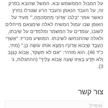
על המבול הממשמש ובא. המשל שהובא בפרק
זה, על העבד הנאמן והעבד הרע שגורלו נחרץ
כאשר אמר “בְּלִבּוֹ ‘אֲדוֹנִי מִתְמַהְמֵהַּ,'” מעיד על
האופן שבו יגמול המשיח לאלה שימצאם מייחלים
לשובו, עומדים על המשמר ומלמדים על שיבתו,
ולאלה שהתכחשו לשיבתו. המושיע מכריז: “אַשְׁרֵי
הָעֶבֶד שֶׁיָּבוֹא אֲדוֹנָיו וְיִמְצָא אוֹתוֹ עוֹשֶׂה כֵּן.” (מתי,
כ”ד 46). הוא מזהיר: “אִם לֹא תִּשְׁקֹד, אָבוֹא כְּגַנָּב
וְלֹא תֵּדַע בְּאֵיזוֹ שָׁעָה אָבוֹא עָלֶיךָ” (ההתגלות, ג’
3).
צור קשר
E