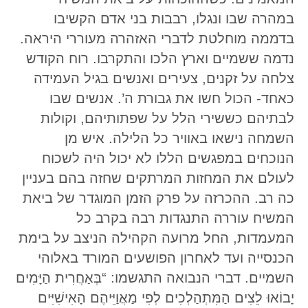
במהרה שבו ונגלו, רבבות בני אדם הקשיבו
בדממה מוחלטת לדברי האזהרה מעוררי היראה.
נדמה ששמיים וארץ הלכו והתקרבו. רוח הקודש
צלחה על זקנים, צעירים ואנשים בגיל העמידה
כאחד- הכול חשו את גבורת ה’. אנשים שבו
לבתיהם כששירי הלל על שפתותיהם, וקולות
השמחה נישאו באוויר כל הלילה. איש מן
הנוכחים במפגשים הללו לא יכול היה לשכוח
לעולם את המחזות המרתקים שחזה בהם בעניין
כה רב. ההכרזה על פרק הזמן המוגדר של ביאת
המשיח עוררה התנגדות רבה בקרב כל
המעמדות, החל מרועה הקהילה הניצב על בימת
הכנסייה ועד לאחרון הפושעים המורד באלוהי
השמיים. דברי הנבואה התגשמו: “בְּאַחֲרִית הַיָּמִים
יָבוֹאוּ לֵצִים הַמִּתְהַלְכִים לְפִי מַאֲוַיֵּיהֶם הָאִישִׁיִּים