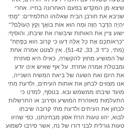
שיצא מן המקדש בפעם האחרונה בחייו. אחרי
שניבא את חורבן הבית שאלוהו התלמידים: “מָתַי
יִהְיֶה הַדָּבָר הַזֶּה וּמַה הוּא אוֹת בּוֹאֲךָ וְקֵץ הָעוֹלָם?”
ישוע ציין את האותות שיבשרו את שיבתו, והוסיף:
“כִּרְאוֹתְכֶם אֶת כָּל אֵלֶּה דְּעוּ כִּי קָרוֹב הוּא בַּפֶּתַח”
(מתי, כ”ד 3, 33, 51-42). אין לצטט אמרה אחת
של המושיע מחוץ להקשרה, כאילו היא סותרת
ומבטלת אמרה אחרת. על אף שאיש אינו יודע
את היום ואת השעה של ביאת המשיח השנייה,
אנו מצווים לבחון את אותות העיתים, ולדעת מתי
מועד שיבתו ממשמש ובא. בנוסף, למדנו כי
התעלמות מאזהרת המושיע וסירוב או התרשלות
לבחון את העיתים ולדעת מתי קרובה שיבתו
לבוא, יהוו טעות הרת אסון מבחינתנו, כפי שהיוו
טעות גורלית לבני דורו של נח, אשר סירבו לשמוע