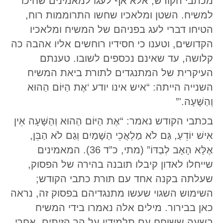
מכתבי הקודש, אלא אף לעגו למאמינים שחיכו
למשיח. השטן ומלאכיו שחשו התרוממות רוח,
הטיחו דברי לעג בפניהם של המשיח ומלאכיו
הקדושים, וטענו כי חסידיו רוחשים אליו אהבה כה
קלושה, עד שאינם נכספים לשובו. טענתם
העיקרית של המתנגדים לתורת ביאת המשיח
השנייה הייתה: “איש אינו יודע ‘אֶת הַיּוֹם הַהוּא
וְהַשָּׁעָה.'”
בכתבי הקודש נאמר: “אֶת הַיּוֹם הַהוּא וְהַשָּׁעָה אֵין
אִישׁ יוֹדֵעַ, גַּם לֹא מַלְאֲכֵי הַשָּׁמַיִם וְגַם לֹא הַבֵּן,
אֶלָּא הָאָב לְבַדּוֹ” (מתי, כ”ד 36). המאמינים
שייחלו לאדון קיבלו תובנה בהירה של הפסוק,
שעלתה בקנה אחד עם תורת כתבי הקודש;
השימוש השגוי שעשו מתנגדיהם בפסוק זה, נראה
כאן בבירור. מילים אלה נאמרו בידי המשיח
בשעה ששוחח עם תלמידיו על הר הזיתים, אחרי