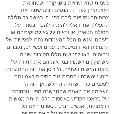
נשמות שהיו שרויות ביגון קודר ושטחו את
תחינותיהן לפני ה’. אנשים רבים שטחו את
צרותיהם ומשאת ליבם לפני ה’ במשך כל הלילה,
התפללו ועתרו אליו להעניק להם הבטחה על
מחילת חטאים, או ודאות על גאולת יקיריהם או
רעיהם. אנשים מכל המעמדות נהרו לפגישות של
התנועות האדוונטיסטיות. עניים ועשירים, נכבדים
ונחותים, באו לפגישות הללו מסיבות שונות,
משתוקקים לשמוע במו אוזניהם את התורה על
ביאת המשיח השנייה. ה’ ריסן את רוח ההתנגדות
בזמן שמשרתיו הסבירו את הסיבות לאמונתם.
לפעמים כלי השרת היה חלש, אך רוח ה’
העצימה את האמת שהתבשרה מפיו. נוכחותם
של מלאכי הקודש באספות הללו הייתה ממשית
ועוצמתית, ואנשים רבים נוספו מדי יום אל
המאמינים. כשההוכחות על ביאת המשיח