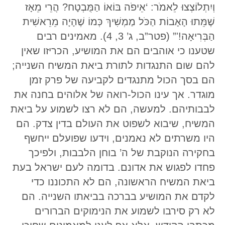
וְיִתְלוֹצְצוּ לֵאמֹר: ‘אֵיפֹה בּוֹאוֹ הַמֻּבְטָח? הֲרֵי מֵאָז
שֶׁמֵּתוּ הָאָבוֹת הַכֹּל מַמְשִׁיךְ כְּמוֹ שֶׁהָיָה מֵרֵאשִׁית
הַבְּרִיאָה!'” (פטר”ב, ג’ 3, 4). מאמינים רבים
שטענו כי אוהבים הם את המושיע, הכריזו שאין
להם שום התנגדות לתורת ביאת המשיח השנייה;
הם בסך הכול מתנגדים לקביעה של פרק זמן
מוגדר. אך עינו הכול-רואה של אלוהים בחנה את
לבבותיהם. למעשה, הם לא רצו לשמוע על ביאת
המשיח, שיבוא לשפוט את העולם בדין צדק. הם
היו משרתים לא נאמנים, וידעו שפועלם ייחשף
בחקירה הנוקבת של ה’ בוחן הלבבות, ולפיכך
פחדו לפגוש את אדונם. בדומה לעם ישראל בעת
ביאת המשיח הראשונה, הם לא התכוננו כדי
לקדם את המושיע בברכה בביאתו השנייה. הם
לא רק סירבו לשמוע את הנימוקים הברורים