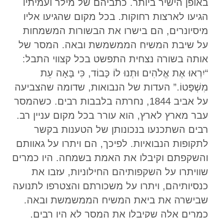
באופן הישיר ביותר. כתביהם של מילר ועמיתיו
הגיעו לארצות רחוקות. בכל מקום שהגיעו אליו
מיסיונרים, הם בישרו את הבשורות המשמחות
על שיבת המשיח הממשמשת ובאה. המסר של
אותה בשורה נצחית התפשט בכל קצווי התבל:
“יִרְאוּ אֶת אֱלֹהִים וּתְנוּ לוֹ כָּבוֹד, כִּי בָּאָה עֵת
מִשְׁפָּטוֹ.” העדות של הנבואות, שדומה שהצביעה
על אביב 1844, נחרתה בלבבות רבים. כשהמסר
עבר מארץ לארץ, הוא עורר בכל מקום עניין רב.
רבים השתכנעו בנכונותן של הטענות בקשר
לתקופות הנבואיות. לפיכך, הם ויתרו על גאוותם
והשקפתם וקיבלו את האמת בשמחה. היו כמרים
שוויתרו על השקפותיהם החילוניות, עזבו את
כנסיותיהם, ויתרו על משכורתם והצטרפו לתנועה
שבישרה את ביאת המשיח הממשמשת ובאה.
כמרים אלה שקיבלו את המסר לא היו רבים.