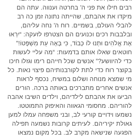
רבים חילו את פני ה’ בחרטה וענווה. עתה הם
מיקדו את אהבתם, שהייתה נתונה זמן כה רב
להבלי העולם, בשמיים. רוח ה’ נחה עליהם,
ובלבבות רכים וכנועים הם הצטרפו לזעקה: “יִרְאוּ
אֶת אֱלֹהִים וּתְנוּ לוֹ כָּבוֹד, כִּי בָּאָה עֵת מִשְׁפָּטוֹ!”
חוטאים שאלו אותם בדמעות: “מה עליי לעשות
כדי להיוושע?” אנשים שכל חייהם רימו וגזלו חיכו
בקוצר רוח כדי לתת לקורבנותיהם פיצוי נאות. כל
מי שמצא מנוחה ושלום במשיח, נכסף לראות
אנשים אחרים מתברכים באותה ברכה. הורים
הביעו את אהבתם לילדיהם, וילדים השיבו אהבה
להוריהם. מחסומי הגאווה והאיפוק התמוטטו.
נשמעו וידויים קורעי לב, ובני משפחה עמלו למען
גאולת יקיריהם. לעיתים קרובות נשמעה תפילה
הפגעה שנישאה מקרב לב. בכל מקום נמצאו