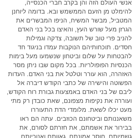
אנשי העולם הזה והן בקרב חברי הכנסייה,
להימלט מן הזעם הממשמש ובא. בדומה ליוחנן
המטביל, מבשר המשיח, הניפו המבשרים את
הגרזן מעל שורש העץ, והאיצו בכל בני האדם
להניב פרי טוב של תשובה, צדקה וגמילות
חסדים. תוכחותיהם הנוקבות עמדו בניגוד חד
להבטחות על שלום וביטחון שנשמעו מעל בימות
הכנסיות הפופולריות. בכל מקום שבו ניתן מסר
האזהרה, הוא עורר וטלטל את בני האדם. העדות
הפשוטה והישירה של כתבי הקודש דיברה אל
ליבם של בני האדם באמצעות גבורת רוח הקודש,
ועוררה את נקיפות מצפונם, שאת כובדן רק מתי
מעט יכלו לשאת. מלומדי הדת התעוררו
משאננותם וביטחונם הכוזבים. עתה הם ראו
בבירור את אשמתם, את חזרתם לסורם, את
גשמיותם, חוסר אמונתם, גאוותם ואנוכיותם.