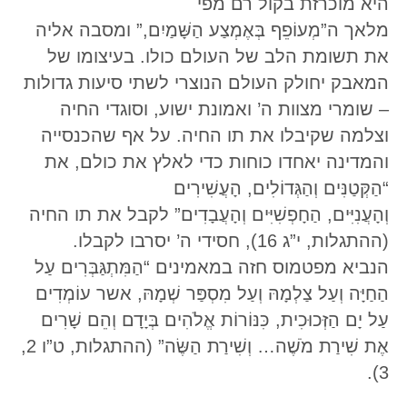
היא מוכרזת בקול רם מפי
מלאך ה”מְעוֹפֵף בְּאֶמְצַע הַשָּׁמַיִם,” ומסבה אליה
את תשומת הלב של העולם כולו. בעיצומו של
המאבק יחולק העולם הנוצרי לשתי סיעות גדולות
– שומרי מצוות ה’ ואמונת ישוע, וסוגדי החיה
וצלמה שקיבלו את תו החיה. על אף שהכנסייה
והמדינה יאחדו כוחות כדי לאלץ את כולם, את
“הַקְּטַנִּים וְהַגְּדוֹלִים, הָעֲשִׁירִים
וְהָעֲנִיִּים, הַחָפְשִׁיִּים וְהָעֲבָדִים” לקבל את תו החיה
(ההתגלות, י”ג 16), חסידי ה’ יסרבו לקבלו.
הנביא מפטמוס חזה במאמינים “הַמִּתְגַּבְּרִים עַל
הַחַיָּה וְעַל צַלְמָהּ וְעַל מִסְפַּר שְׁמָהּ, אשר עוֹמְדִים
עַל יָם הַזְּכוּכִית, כִּנּוֹרוֹת אֱלֹהִים בְּיָדָם וְהֵם שָׁרִים
אֶת שִׁירַת מֹשֶׁה… וְשִׁירַת הַשֶּׂה” (ההתגלות, ט”ו 2,
3).