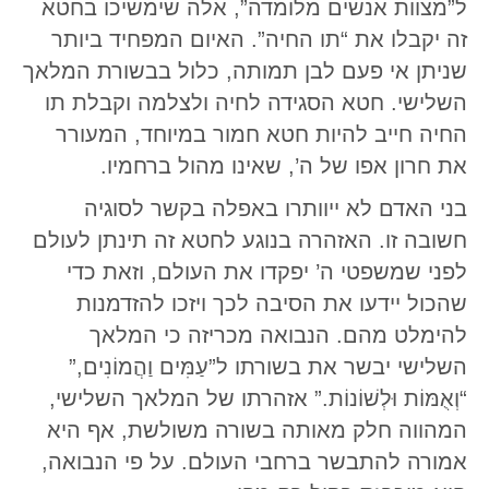
ל”מצוות אנשים מלומדה”, אלה שימשיכו בחטא
זה יקבלו את “תו החיה”. האיום המפחיד ביותר
שניתן אי פעם לבן תמותה, כלול בבשורת המלאך
השלישי. חטא הסגידה לחיה ולצלמה וקבלת תו
החיה חייב להיות חטא חמור במיוחד, המעורר
את חרון אפו של ה’, שאינו מהול ברחמיו.
בני האדם לא ייוותרו באפלה בקשר לסוגיה
חשובה זו. האזהרה בנוגע לחטא זה תינתן לעולם
לפני שמשפטי ה’ יפקדו את העולם, וזאת כדי
שהכול יידעו את הסיבה לכך ויזכו להזדמנות
להימלט מהם. הנבואה מכריזה כי המלאך
השלישי יבשר את בשורתו ל”עַמִּים וַהֲמוֹנִים,”
“וְאֻמּוֹת וּלְשׁוֹנוֹת.” אזהרתו של המלאך השלישי,
המהווה חלק מאותה בשורה משולשת, אף היא
אמורה להתבשר ברחבי העולם. על פי הנבואה,