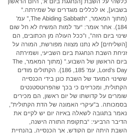
כלשהי על השבת [הנחגגת ביום א’, היום הראשון
בשבוע], או לכללים מוגדרים של שמירתה.”
(מתוך המאמר, “The Abiding Sabbath,” עמ’
184). אחר אומר: “עד למות המשיח לא חל שום
שינוי ביום הזה”, ו”ככל העולה מן הכתובים, הם
[השליחים] לא נתנו מצווה מפורשת, המורה על
זניחת השבת הנחגגת ביום השביעי, ושמירתה
ביום הראשון של השבוע.” (מתוך המאמר, The
Lord’s Day, עמ’ 185, 186). הקתולים מודים
ששינוי המועד של השבת כונן בידי הכנסייה
הקתולית, ומכריזים כי בכך שהפרוטסטנטים
שומרים על קדושתו של יום ראשון, הם מכירים
בסמכותה. ב”עיקרי האמונה של הדת הקתולית”,
נאמר בתגובה לשאלה באיזה יום יש לקיים את
הדיבר הרביעי: “בתקופת התורה הישנה,
השבת היתה יום הקודש, אך הכנסייה, בהנחיית