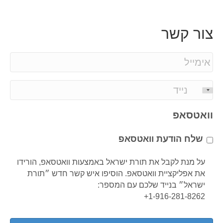
צור קשר
E
m
a
P
i
h
l
o
וואטסאפ
*
n
e
שלח הודעת וואטסאפ
*
על מנת לקבל את תורת ישראל באמצעות וואטסאפ, הורידו
את אפליקציית וואטסאפ. הוסיפו איש קשר חדש ״תורת
ישראל״ בנייד שלכם עם המספר:
1-916-281-8262+