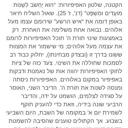
הקטנה, שלטון האפיפיורות: “הוּא יַחְשֹׁב לְשַׁנּוֹת
מוֹעֲדִים וּמִשְׁפָּט” (דנ’, ז’ 25). שאול השליח תיאר
באופן דומה את “איש הרשע” שירומם עצמו מעל
אלוהים. נבואה אחת משלימה את האחרת. רק
באמצעות שינוי תורת ה’ תוכל האפיפיורות לרומם
את עצמה מעל אלוהים; מי שישמור את המצוות
ששונו בדרך זו (ובצדק מבחינתו), יחלוק כבוד רב
לסמכות שחוללה את השינוי. צעד כזה של ציות
לחוקי האפיפיורות יהווה אות של נאמנות ודבקות
באפיפיור במקום באלוהים. האפיפיורות ניסתה
ומנסה לשנות את תורת ה’. הדיבר השני, האוסר
על סגידה לצלמים, הושמט על ידה, והדיבר
הרביעי שונה בידיה, וזאת כדי להעניק תוקף
לשמירת יום א’ במקומה של השבת, היום השביעי
בשבוע. אך הקתולים טוענים שהסיבה להשמטת