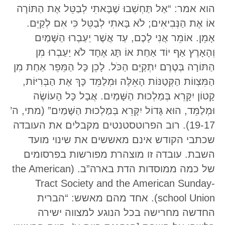
הוא אמר: “אַל תַּחְשְׁבוּ שֶׁבָּאתִי לְבַטֵּל אֶת הַתּוֹרָה
אוֹ אֶת הַנְּבִיאִים; לֹא בָּאתִי לְבַטֵּל כִּי אִם לְקַיֵּם.
אָמֵן. אוֹמֵר אֲנִי לָכֶם, עַד אֲשֶׁר יַעַבְרוּ הַשָּׁמַיִם
וְהָאָרֶץ אַף יוֹד אַחַת אוֹ תָּג אֶחָד לֹא יַעַבְרוּ מִן
הַתּוֹרָה בְּטֶרֶם יִתְקַיֵּם הַכֹּל. לָכֵן כָּל הַמֵּפֵר אַחַת מִן
הַמִּצְווֹת הַקְּטַנּוֹת הָאֵלֶּה וּמְלַמֵּד כָּךְ אֶת הַבְּרִיּוֹת,
קָטוֹן יִקָּרֵא בְּמַלְכוּת הַשָּׁמַיִם. אֲבָל כָּל הָעוֹשֶׂה
וּמְלַמֵּד, הוּא גָּדוֹל יִקָּרֵא בְּמַלְכוּת הַשָּׁמַיִם” (מתי, ה’
19-17). רוב הפרוטסטנטים מקבלים את העובדה
שכתבי הקודש אינם מאששים את שינוי מועד
השבת. עובדה זו מוצהרת מפורשות בפרסומים
של כמה ממוסדות הדת בארה”ב. (the American
Tract Society and the American Sunday-
school Union). אחד מהם מאשש: “הברית
החדשה מחרישה בכל הנוגע למצווה ישירה