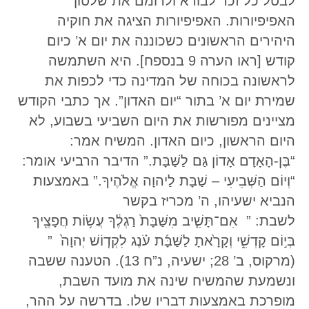
לבטל כל זכר לבורא ולרומם את שלטון
האפיפיורות. האפיפיורות הציגה את חוקיה
היהירים הראשונים כשכוננה את יום א’ כיום
קודש [ראו הערה 9 בנספח]. היא השתמשה
לראשונה בכוחה של המדינה כדי לכפות את
שמירת יום א’ בתור “יום האדון”. אך כתבי הקודש
מציינים מפורשות את היום השביעי בשבוע, לא
היום הראשון, כיום האדון. המשיח אמר:
“בֶּן-הָאָדָם אָדוֹן גַּם לַשַּׁבָּת.” הדיבר הרביעי אומר:
“וְיוֹם הַשְּׁבִיעִי – שַׁבָּת לַיהוָה אֱלֹהֶיךָ.” באמצעות
הנביא ישעיהו, ה’ מכריז בקשר
לשבת: ” אִם־תָּשִׁ֤יב מִשַּׁבָּת֙ רַגְלֶ֔ךָ עֲשׂ֥וֹת חֲפָצֶ֖יךָ
בְּי֣וֹם קָדְשִׁ֑י וְקָרָ֙אתָ לַשַּׁבָּ֜ת עֹ֗נֶג לִקְד֤וֹשׁ יְהוָה֙ ”
(מרקוס, ב’ 28; ישעיה, נ”ח 13). הטענה ששבה
ונשמעת שהמשיח שינה את מועד השבת,
מופרכת באמצעות דבריו שלו. בדרשה על ההר,