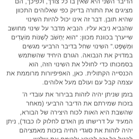
הדיבר השני היא שאין בו כל צורך, ולפיכך, הם
מציגים את התורה בדיוק כפי שאלוהים התכוון
שהיא תובן. דבר זה אינו יכול להיות השינוי
שהנביא ניבא עליו. הנביא מדבר על שינוי מחושב
שייערך בכוונת מכוון: “הוּא יַחְשֹׁב לְשַׁנּוֹת מוֹעֲדִים
וּמִשְׁפָּט.” השינוי שחל בדיבר הרביעי מגשים
במדויק את הנבואה. הגורם היחיד שהשתמש
בסמכותו כדי לחולל את השינוי הזה, הוא
הכנסייה הקתולית. כאן, האפיפיורות מרוממת את
עצמה קבל עם ועולם מעל אלוהים.
בזמן שניתן יהיה לזהות בבירור את עובדי ה’
בזכות שמירתם את הדיבר הרביעי (מאחר
שהשבת היא האות לכוח היצירה של הבורא,
המעיד על דרישתו מן האדם לחלוק לו כבוד), ניתן
יהיה לזהות את סוגדי החיה בזכות מאמציהם