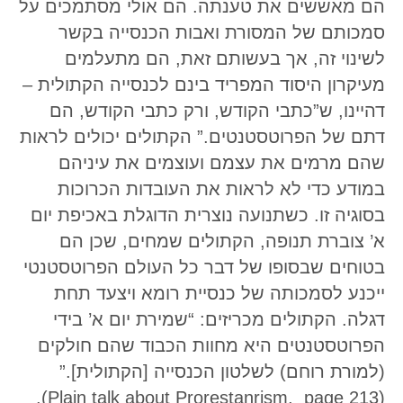
הם מאששים את טענתה. הם אולי מסתמכים על
סמכותם של המסורת ואבות הכנסייה בקשר
לשינוי זה, אך בעשותם זאת, הם מתעלמים
מעיקרון היסוד המפריד בינם לכנסייה הקתולית –
דהיינו, ש”כתבי הקודש, ורק כתבי הקודש, הם
דתם של הפרוטסטנטים.” הקתולים יכולים לראות
שהם מרמים את עצמם ועוצמים את עיניהם
במודע כדי לא לראות את העובדות הכרוכות
בסוגיה זו. כשתנועה נוצרית הדוגלת באכיפת יום
א’ צוברת תנופה, הקתולים שמחים, שכן הם
בטוחים שבסופו של דבר כל העולם הפרוטסטנטי
ייכנע לסמכותה של כנסיית רומא ויצעד תחת
דגלה. הקתולים מכריזים: “שמירת יום א’ בידי
הפרוטסטנטים היא מחוות הכבוד שהם חולקים
(למורת רוחם) לשלטון הכנסייה [הקתולית].”
(Plain talk about Prorestanrism, page 213).