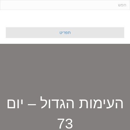
ד
ל
ג
ל
תפריט
ת
ו
כ
ן
העימות הגדול – יום
73