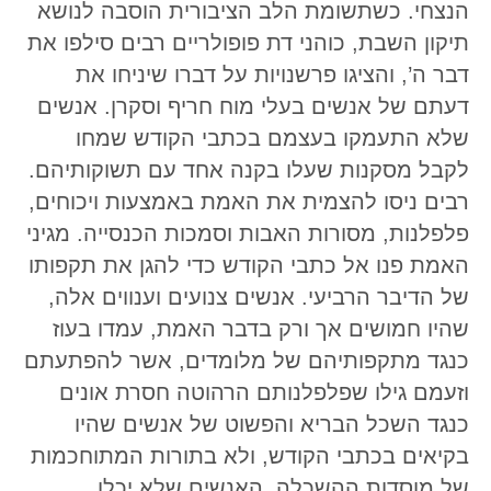
הנצחי. כשתשומת הלב הציבורית הוסבה לנושא
תיקון השבת, כוהני דת פופולריים רבים סילפו את
דבר ה’, והציגו פרשנויות על דברו שיניחו את
דעתם של אנשים בעלי מוח חריף וסקרן. אנשים
שלא התעמקו בעצמם בכתבי הקודש שמחו
לקבל מסקנות שעלו בקנה אחד עם תשוקותיהם.
רבים ניסו להצמית את האמת באמצעות ויכוחים,
פלפלנות, מסורות האבות וסמכות הכנסייה. מגיני
האמת פנו אל כתבי הקודש כדי להגן את תקפותו
של הדיבר הרביעי. אנשים צנועים וענווים אלה,
שהיו חמושים אך ורק בדבר האמת, עמדו בעוז
כנגד מתקפותיהם של מלומדים, אשר להפתעתם
וזעמם גילו שפלפלנותם הרהוטה חסרת אונים
כנגד השכל הבריא והפשוט של אנשים שהיו
בקיאים בכתבי הקודש, ולא בתורות המתוחכמות
של מוסדות ההשכלה. האנשים שלא יכלו