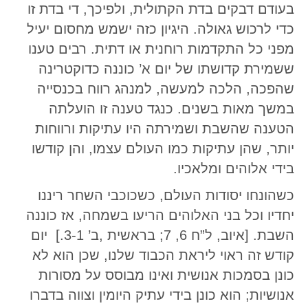
בעודם דבקים בדת הקתולית, ולפיכך, די בדת זו
כדי לרכוש גאולה. היגיון כזה ישמש מחסום יעיל
מפני כל התקדמות רוחנית או דתית. רבים טענו
ששמירת קדושתו של יום א’ כוננה כדוקטרינה
שהפכה, הלכה למעשה, למנהג רווח בכנסייה
במשך מאות בשנים. כנגד טענה זו הועלתה
הטענה שהשבת ושמירתה היו עתיקות ורווחות
יותר, שהן עתיקות כמו העולם עצמו, והן קודשו
בידי אלוהים ומלאכיו.
כשהונחו יסודות העולם, כשכוכבי השחר ריננו
יחדיו וכל בני האלוהים הריעו בשמחה, אז כוננה
השבת. [איוב, ל”ח 6, 7; בראשית ,ב’ 3-1.] יום
קודש זה ראוי ליראת הכבוד שלנו, שכן הוא לא
כונן בסמכות אנושית ואינו מבוסס על מסורות
אנושיות; הוא כונן בידי עתיק היומין וצווה בדברו