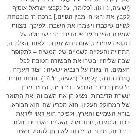
(ישעיה, נ”ו 8). [כלומר, על נקבצי ישראל אוסיף
לקבץ את יראי ה’ מבין הגויים.] ברכת ה’ מובטחת
לגויים שיכבדו וישמרו את השבת. לפיכך, מצוות
שמירת השבת על פי הדיבר הרביעי חלה על
תקופה עתידית, שתתרחש זמן רב לאחר הצליבה,
התחייה והעלייה לשמיים של המשיח – לתקופה
שבה שליחיו יבשרו את הבשורה הטובה לכל
העמים. ה’ ציווה על הנביא ישעיהו: “צוֹר תְּעוּדָה;
חֲתוֹם תּוֹרָה, בְּלִמֻּדָי” (ישעיה, ח’ 16). חותם תורת
ה’ טמון בדיבר הרביעי. דיבר זה, היחיד מבין
עשרת הדיברות, מציג הן את השם והן את התואר
של המחוקק העליון. הוא מכריז שה’ הוא הבורא,
בורא השמיים והארץ, ולפיכך הוא ראוי ליראת
כבוד ולסגידה, יותר מכל האלים האחרים. זולת
דיבר זה, מיתר הדיברות לא ניתן להסיק באיזו