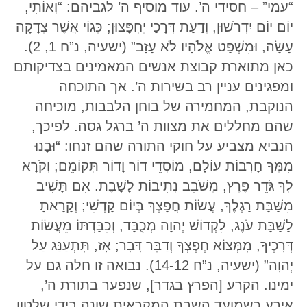
“עמי” – חסידי ה’. עוד מוסיף ה’ לגביהם: “וְאוֹתִי,
יוֹם יוֹם יִדְרֹשׁוּן, וְדַעַת דְּרָכַי יֶחְפָּצוּן; כְּגוֹי אֲשֶׁר צְדָקָה
עָשָׂה, וּמִשְׁפַּט אֱלֹהָיו לֹא עָזָב” (ישעיה, נ”ח 1, 2).
כאן מתוארת קבוצת אנשים המאמינים בצדיקותם
ומפגינים עניין רב בשירות ה’. אך התוכחה
הנוקבת, המחמירה של בוחן הלבבות, מוכיחה
שהם מחללים את מצוות ה’ ברגל גסה. לפיכך,
הנביא מצביע על חוקי התורה שהם זנחו: “וּבָנוּ
מִמְּךָ חָרְבוֹת עוֹלָם, מוֹסְדֵי דוֹר וָדוֹר תְּקוֹמֵם; וְקֹרָא
לְךָ גֹּדֵר פֶּרֶץ, מְשֹׁבֵב נְתִיבוֹת לָשָׁבֶת. אִם תָּשִׁיב
מִשַּׁבָּת רַגְלֶךָ, עֲשׂוֹת חֲפָצֶךָ בְּיוֹם קָדְשִׁי; וְקָרָאתָ
לַשַּׁבָּת עֹנֶג, לִקְדוֹשׁ יְהוָה מְכֻבָּד, וְכִבַּדְתּוֹ מֵעֲשׂוֹת
דְּרָכֶיךָ, מִמְּצוֹא חֶפְצְךָ וְדַבֵּר דָּבָר; אָז, תִּתְעַנַּג עַל
יְהוָה” (ישעיה, נ”ח 14-12). נבואה זו חלה גם על
ימינו. הקרע [הפרץ בגדר], שנפער בתורת ה’,
אירע כשמועד השבת המקראית שונה בידי שלטון