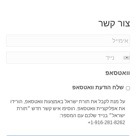
צור קשר
E
m
a
P
i
h
l
o
וואטסאפ
*
n
e
שלח הודעת וואטסאפ
*
על מנת לקבל את תורת ישראל באמצעות וואטסאפ, הורידו
את אפליקציית וואטסאפ. הוסיפו איש קשר חדש ״תורת
ישראל״ בנייד שלכם עם המספר:
1-916-281-8262+