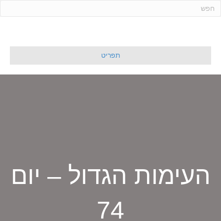
ד
ל
ג
ל
תפריט
ת
ו
כ
ן
העימות הגדול – יום
74