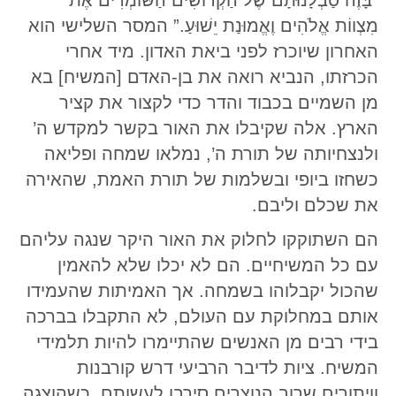
“בָּזֶה סַבְלָנוּתָם שֶׁל הַקְּדוֹשִׁים הַשּׁוֹמְרִים אֶת
מִצְווֹת אֱלֹהִים וֶאֱמוּנַת יֵשׁוּעַ.” המסר השלישי הוא
האחרון שיוכרז לפני ביאת האדון. מיד אחרי
הכרזתו, הנביא רואה את בן-האדם [המשיח] בא
מן השמיים בכבוד והדר כדי לקצור את קציר
הארץ. אלה שקיבלו את האור בקשר למקדש ה’
ולנצחיותה של תורת ה’, נמלאו שמחה ופליאה
כשחזו ביופי ובשלמות של תורת האמת, שהאירה
את שכלם וליבם.
הם השתוקקו לחלוק את האור היקר שנגה עליהם
עם כל המשיחיים. הם לא יכלו שלא להאמין
שהכול יקבלוהו בשמחה. אך האמיתות שהעמידו
אותם במחלוקת עם העולם, לא התקבלו בברכה
בידי רבים מן האנשים שהתיימרו להיות תלמידי
המשיח. ציות לדיבר הרביעי דרש קורבנות
וויתורים שרוב הנוצרים סירבו לעשותם. כשהוצגה