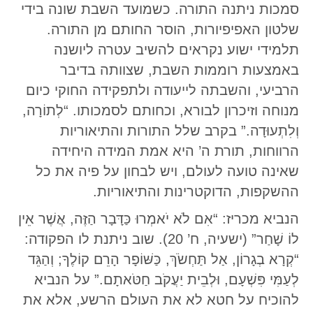
סמכות ניתנה התורה. כשמועד השבת שונה בידי
שלטון האפיפיורות, הוסר החותם מן התורה.
תלמידי ישוע נקראים להשיב עטרה ליושנה
באמצעות רוממות השבת, שצוותה בדיבר
הרביעי, והשבתה לייעודה ולתפקידה החוקי כיום
מנוחה וזיכרון לבורא, וכחותם לסמכותו. “לְתוֹרָה,
וְלִתְעוּדָה.” בקרב שלל התורות והתיאוריות
הרווחות, תורת ה’ היא אמת המידה היחידה
שאינה טועה לעולם, ויש לבחון על פיה את כל
ההשקפות, הדוקטרינות והתיאוריות.
הנביא מכריז: “אִם לֹא יֹאמְרוּ כַּדָּבָר הַזֶּה, אֲשֶׁר אֵין
לוֹ שָׁחַר” (ישעיה, ח’ 20). שוב ניתנת לו הפקודה:
“קְרָא בְגָרוֹן, אַל תַּחְשֹׂךְ, כַּשּׁוֹפָר הָרֵם קוֹלֶךָ; וְהַגֵּד
לְעַמִּי פִּשְׁעָם, וּלְבֵית יַעֲקֹב חַטֹּאתָם.” על הנביא
להוכיח על חטא לא את העולם הרשע, אלא את