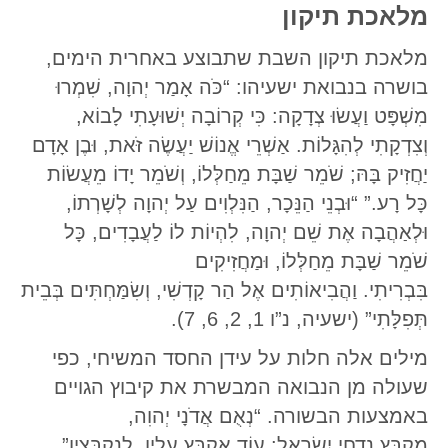
מלאכת תיקון
מלאכת תיקון השבת שתבוצע באחרית הימים,
בושרה בנבואת ישעיהו: “כֹּה אָמַר יְהוָה, שִׁמְרוּ
מִשְׁפָּט וַעֲשׂוּ צְדָקָה: כִּי קְרוֹבָה יְשׁוּעָתִי לָבוֹא,
וְצִדְקָתִי לְהִגָּלוֹת. אַשְׁרֵי אֱנוֹשׁ יַעֲשֶׂה זֹּאת, וּבֶן אָדָם
יַחֲזִיק בָּהּ; שֹׁמֵר שַׁבָּת מֵחַלְּלוֹ, וְשֹׁמֵר יָדוֹ מֵעֲשׂוֹת
כָּל רָע.” “וּבְנֵי הַנֵּכָר, הַנִּלְוִים עַל יְהוָה לְשָׁרְתוֹ,
וּלְאַהֲבָה אֶת שֵׁם יְהוָה, לִהְיוֹת לוֹ לַעֲבָדִים, כָּל
שֹׁמֵר שַׁבָּת מֵחַלְּלוֹ, וּמַחֲזִיקִים
בִּבְרִיתִי. וַהֲבִיאוֹתִים אֶל הַר קָדְשִׁי, וְשִׂמַּחְתִּים בְּבֵית
תְּפִלָּתִי” (ישעיה, נ”ו 1, 2, 6, 7).
מילים אלה חלות על עידן החסד המשיחי, כפי
שעולה מן הנבואה המבשרת את קיבוץ הגויים
באמצעות הבשורה. “נְאֻם אֲדֹנָי יְהוִה,
מְקַבֵּץ נִדְחֵי יִשְׂרָאֵל: עוֹד אֲקַבֵּץ עָלָיו, לְנִקְבָּצָיו”