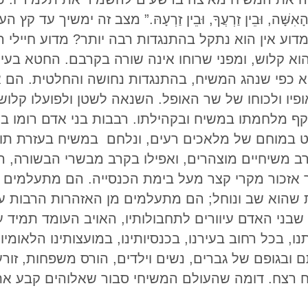
ֵין הָאִשָּׁה, וּבֵין זַרְעֲךָ, וּבֵין זַרְעָהּ.” מצב זה ימשיך 
מדוע אין הוא נתקל בהתנגדות רבה יותר? מדוע חיילי
קלוש, ומפני שרוחו אינה שורה בקרבם. החטא בעיניה
טא כפי שנהג המשיח, בהתנגדות נחושה והחלטית. הם א
אופיו ולכוחו של שר האופל. השנאה לשטן ולפועלו קלו
והקף מלחמתו במשיח ובקהילתו. רבבות בני אדם רומו בק
ט במוחם של מלאכים רעים, ונלחם במשיח בעזרת תוכ
ב משיחיים מוצהרים, ואפילו בקרב מבשרי הבשורה, 
אזכור מקרי קצר מעל בימת הכנסייה. הם מתעלמים מ
שהוא שב ונוחל; הם מתעלמים מן האזהרות הרבות על 
שבני האדם עיוורים לתחבולותיו, האויב העומד תמיד
ו, בכל רחוב בעירנו, בכנסיותינו, במועצותינו הלאומ
ובגופם של גברים, נשים וילדים, הורס משפחות, זור
 רצח. דומה שהעולם המשיחי סבור שאלוהים קבע את 