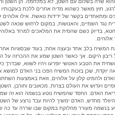
והוא שרה בשלום עם השטן, לא במלחמה. הן השטן וה
לרגע, חוץ מאשר כשהוא מדיח אחרים ללכת בעקבותיו
ם ומתאחדים בקשר של ידידות נואשת. אילו אלוהים ל
רית נגד השמיים, והאנושות, במקום לרחוש שנאה לשטן
טא, בדיוק כשם שהסית את המלאכים למרוד באלוהים, 
 אלוהים.
 המשיח בלב אחד ובעצה אחת; בעוד שבסוגיות אחרו
ריבון היקום. אך כאשר השטן שמע את ההכרזה על האי
שחית את הטבע האנושי יופרעו ויהיו לשווא, שבדרך כל
 יוקדת, שכן בזכות המשיח הפכו בני האדם למושא א
אדם ולהמיט קלון על אלוהים, וזאת באמצעות השחתת 
יים ויגדוש את העולם בצרות, מכאובים וחורבן. השטן 
ריאת האדם. החסד שהמשיח נוטע בנשמה הוא זה שמע
היוולד מחדש, האדם ימשיך להיות עבד נרצע של השטן,
יטע בנשמה מעורר מחלוקת במקום שבו שררה עד כה של