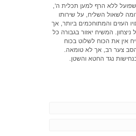
פועל ללא הרף למען תכלית ה’,
ומה לשאול השליח, על שירותו
יו העזים והמתוחכמים ביותר, אך
ניצחון. המשיח יאזור בגבורה כל
ח אין את הכוח לשלוט בכוח
הסב צער רב, אך לא טומאה.
נחישות נגד החטא והשטן.
E
m
a
P
i
h