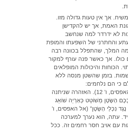
ת.
יח. אך אין טעות גדולה מזו.
ונת האמת, אך יש להקדישן
כות לא ידרדר למה שנחשב
עתע והחתרני של השפעתו והמופת
למה המלך, שהתפלל בכוונה רבה
כולו. אך כאשר פנה עורף למקור
. הכוחות והיכולות המופלאים
נשמות. בזמן שהשטן מנסה ללא
ם כי הם נלחמים:
“עִם רָשֻׁיּוֹת וּשְׂרָרוֹת, עִם מוֹשְׁלֵי חֶשְׁכַת הָעוֹלָם הַזֶּה, עִם כֹּחוֹת רוּחָנִיִּים רָעִים בַּשָּׁמַיִם” (אל האפסים, ו’ 12). האזהרה שניתנה
ָּׂטָן מְשׁוֹטֵט כְּאַרְיֵה שׁוֹאֵג
ן תּוּכְלוּ לַעֲמֹד נֶגֶד נִכְלֵי הַשָּׂטָן” (אל האפסים, ו’
מיד. עתה, הוא נערך למערכה
ת עם אויב חסר רחמים זה. ככל