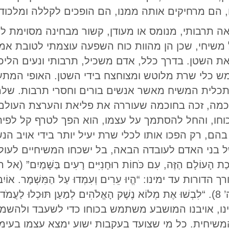
הם מרחיקים אותה ממנו, הם הופכים לקללה ומלכוד
 תרבותי, מנומס או מעודן, קשור מבחינה מסוימת למש
ל משיחי, שכן הן מהוות כוח השפעה עוצמתי לטובת אמ
ת השטן. בדרך כלל, אדם משכיל, תרבותי ונעים הלי
ש כלי שרת מלוטש ומצוחצח בידי השטן. האופי המת
 לתכלית המשיח מאשר אנשים בורים וחסרי תרבות. ש
וכמה, זכה בחוכמה שעוררה את פליאת והערצת העולם 
ו, והחל להסתמך על עצמו, הוא הפך לטרף קל לפיתוי
הם, רק הפכו אותו לכלי שרת יעיל יותר בידי אויב ה
של בני האדם לעובדה הבאה, בל ישכחו המשיחיים לעול
ימינו: “הֱיוּ עֵרִים וְעִמְדוּ עַל הַמִּשְׁמָר. אוֹיִבְכֶם הַש
וּמְחַפֵּשׂ לוֹ לִטְרֹף מִישֶׁהוּ” (פטר”א, ה’ 8). “לִבְשׁוּ אֶת מְלוֹא נֶשֶׁק הָאֱלֹהִים לְמַעַ
ימינו, אויבנו המושבע משתמש בכוחו כדי לשעבד ולהש
יחית. כל מי שצועד בעקבות ישוע ימצא עצמו בעימו