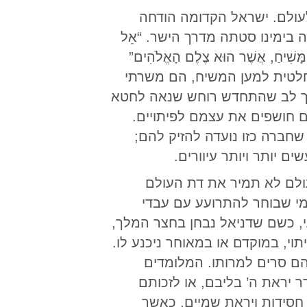
עולם. ישראל הקדומה הודחה
 בימינו סטתה מדרך הישר. “אֵל
הַמָּשִׁיחַ, אֲשֶׁר הוּא צֶלֶם הָאֱלֹהִים”
דה החלטית למען המשיח, הם משרתי
אך לב שהתחדש רוחש שנאה לחטא
ם חושפים את עצמם לפיתויים.
חברה כזו נועדה להזיק להם;
 יותר ויותר עיוורים.
ולם לא תמיר את דת העולם
י שבוחר להתרועע עם עבדי
, כשם שדניאל נבחן בחצר המלך,
תוי, במוקדם או במאוחר ניכנע לו.
הם סרים למרותו. המלומדים
ר יראת ה’ בליבם, או לזכותם
חסידות ויראת שמיים, כאשר