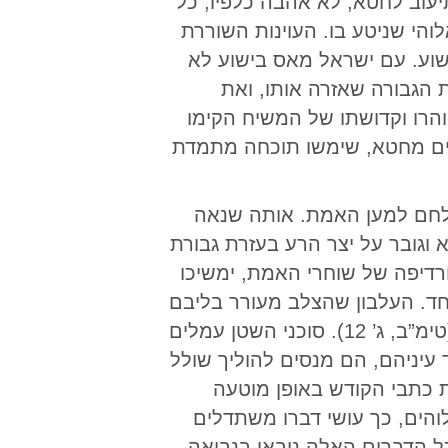
עוב לחטא, לא אהבה כלפיו, כל
והי שניטע בו. העוינות השוררת
שוע. עם ישראל מאס בישוע לא
 הגבורה שאזרה אותו, ואת
טוהרו וקדושתו של המשיח הקימו
פים מחטא, שימשו תוכחה מתמדת
שנלחם למען האמת. אותה שנאה
וגובר על יצר הרע בעזרת גבורת
ורדיפה של שוחרי האמת, ימשיכו
חד. העלבון שהצלב מעורר בליבם
של הכופרים לא חדל מעולם. “וְאָמְנָם כָּל הָרוֹצִים לִחְיוֹת חַיֵּי חֲסִידוּת בַּמָּשִׁיחַ יֵשׁוּעַ, יֵרָדְפוּ” (טימ”ב, ג’ 12). סוכני השטן עמלים
 עיניהם, הם מנסים להוליך שולל
 כתבי הקודש באופן מוטעה
הים, כך עושי דברו משתדלים
 הדברים האלה נובאו בנבואה