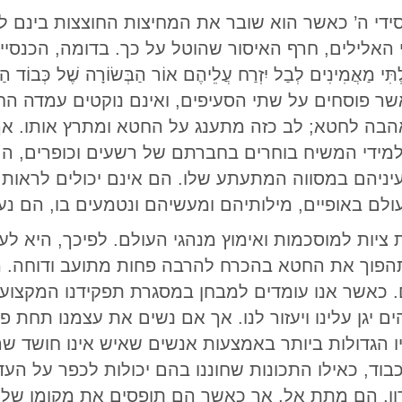
ידי ה’ כאשר הוא שובר את המחיצות החוצצות בינם ל
אלילים, חרף האיסור שהוטל על כך. בדומה, הכנסייה
ְתִּי מַאֲמִינִים לְבַל יִזְרַח עֲלֵיהֶם אוֹר הַבְּשׂוֹרָה שֶׁל כְּבוֹד 
די המשיח אשר פוסחים על שתי הסעיפים, ואינם נוקטים עמ
בה לחטא; לב כזה מתענג על החטא ומתרץ אותו. 
למידי המשיח בוחרים בחברתם של רשעים וכופרים, ה
יהם במסווה המתעתע שלו. הם אינם יכולים לראות ש
 באופיים, מילותיהם ומעשיהם ונטמעים בו, הם נעשים
יות למוסכמות ואימוץ מנהגי העולם. לפיכך, היא לע
הפוך את החטא בהכרח להרבה פחות מתועב ודוחה. מ
 כאשר אנו עומדים למבחן במסגרת תפקידנו המקצועי
ם יגן עלינו ויעזור לנו. אך אם נשים את עצמנו תחת פי
 הגדולות ביותר באמצעות אנשים שאיש אינו חושד ש
כבוד, כאילו התכונות שחוננו בהם יכולות לכפר על העד
ידון, הם מתת אל, אך כאשר הם תופסים את מקומן של 