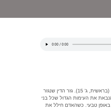
“וְאֵיבָה אָשִׁית, בֵּינְךָ וּבֵין הָאִשָּׁה, וּבֵין זַרְעֲךָ, וּבֵין זַרְעָהּ; הוּא יְשׁוּפְךָ רֹאשׁ, וְאַתָּה תְּשׁוּפֶנּוּ עָקֵב” (בראשית, ג’ 15). גזר הדין שנגזר
נבאת את העימות הגדול שכל בני
רת באופן טבעי. כשהאדם חילל את