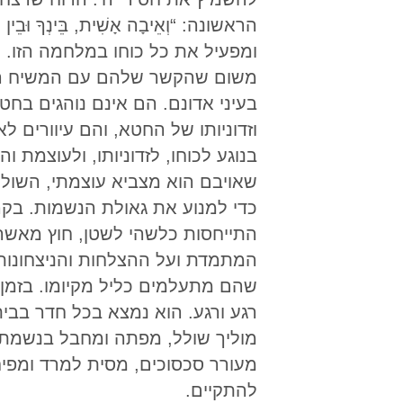
הראשונה: “וְאֵיבָה אָשִׁית, בֵּינְךָ וּב
ומפעיל את כל כוחו במלחמה הזו. 
משום שהקשר שלהם עם המשיח הוא 
בעיני אדונם. הם אינם נוהגים בח
וזדוניותו של החטא, והם עיוורים ל
בנוגע לכוחו, לזדוניותו, ולעוצמת 
שאויבם הוא מצביא עוצמתי, השול
כדי למנוע את גאולת הנשמות. בקר
התייחסות כלשהי לשטן, חוץ מאשר 
המתמדת ועל ההצלחות והניצחונות 
שהם מתעלמים כליל מקיומו. בזמן 
רגע ורגע. הוא נמצא בכל חדר בביתנ
מוליך שולל, מפתה ומחבל בנשמתם 
מעורר סכסוכים, מסית למרד ומפיח
להתקיים.