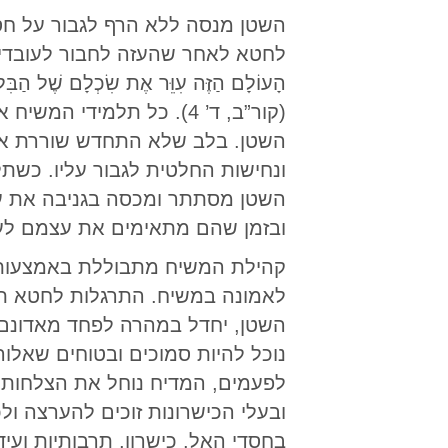
השטן מנסה ללא הרף לגבור על חס
לחטא לאחר שהעזה לחבור לעובדי ה
הָעוֹלָם הַזֶּה עִוֵּר אֶת שִׂכְלָם שֶׁל הַבִּל
(קור”ב, ד’ 4). כל תלמי
השטן. בלב שלא התחדש שוררת אה
ונחישות החלטית לגבור עליו. כשת
השטן מסתתר ומכסה בגניבה את עינ
ובזמן שהם מתאימים את עצמם לעולם
קהילת המשיח מתבוללת באמצעות צ
לאמונה במשיח. התרגלות לחטא ת
השטן, יחדל במהרה לפחד מאדונם.
נוכל להיות סמוכים ובטוחים שאלוהי
לפעמים, המדיח נוחל את הצלחותיו
ובעלי הכישרונות זוכים להערצה ול
בחסדי האל. כישרון, תרבותיות וע