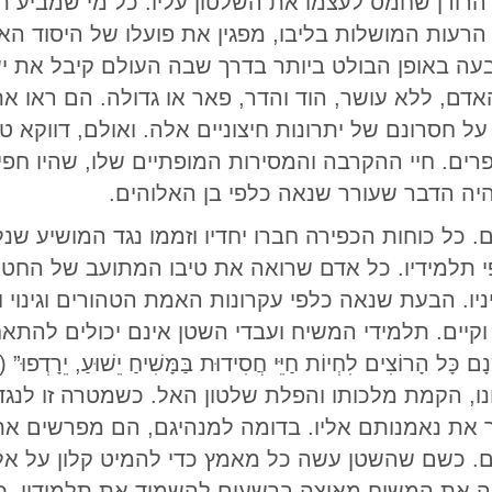
רודן שחמס לעצמו את השלטון עליו. כל מי שמביע תי
הרעות המושלות בליבו, מפגין את פועלו של היסוד האל
בעה באופן הבולט ביותר בדרך שבה העולם קיבל את י
ם, ללא עושר, הוד והדר, פאר או גדולה. הם ראו את
על חסרונם של יתרונות חיצוניים אלה. ואולם, דווקא 
רים. חיי ההקרבה והמסירות המופתיים שלו, שהיו ח
 היה הדבר שעורר שנאה כלפי בן האלוהים.
. כל כוחות הכפירה חברו יחדיו וזממו נגד המושיע 
תלמידיו. כל אדם שרואה את טיבו המתועב של החטא 
יו. הבעת שנאה כלפי עקרונות האמת הטהורים וגינוי 
וקיים. תלמידי המשיח ועבדי השטן אינם יכולים להתא
ונו, הקמת מלכותו והפלת שלטון האל. כשמטרה זו לנגד
את נאמנותם אליו. בדומה למנהיגם, הם מפרשים את
. כשם שהשטן עשה כל מאמץ כדי להמיט קלון על אלו
ה את המשיח מאיצה ברשעים להשמיד את תלמידיו. כל