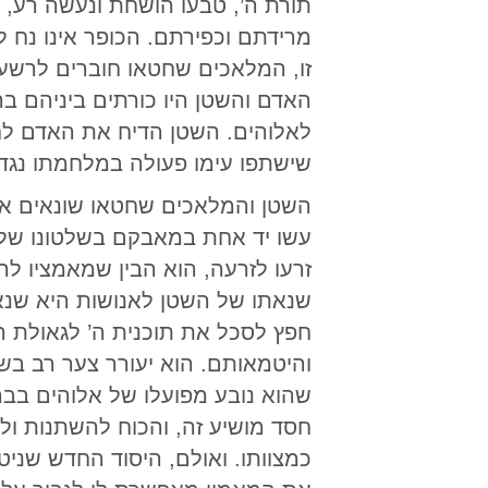
תורת ה’, טבעו הושחת ונעשה רע, 
מרידתם וכפירתם. הכופר אינו נח 
זו, המלאכים שחטאו חוברים לרשעי
האדם והשטן היו כורתים ביניהם ב
לאלוהים. השטן הדיח את האדם לח
שישתפו עימו פעולה במלחמתו נגד
השטן והמלאכים שחטאו שונאים את
עשו יד אחת במאבקם בשלטונו של 
זרעו לזרעה, הוא הבין שמאמציו לה
שנאתו של השטן לאנושות היא שנאה
חפץ לסכל את תוכנית ה’ לגאולת ה
והיטמאותם. הוא יעורר צער רב בשמ
שהוא נובע מפועלו של אלוהים בב
חסד מושיע זה, והכוח להשתנות ול
כמצוותו. ואולם, היסוד החדש שנ