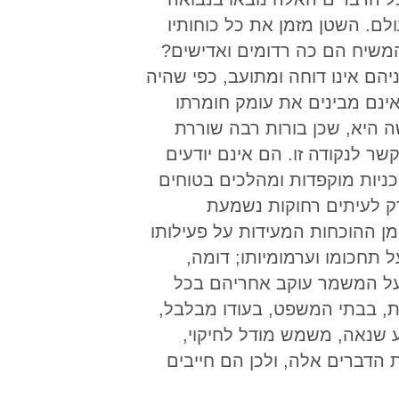
עד קץ העולם. השטן מזמן את כל כוחותיו
 המשיח הם כה רדומים ואדישים?
ם אינו דוחה ומתועב, כפי שהיה
ינם מבינים את עומק חומרתו
שה היא, שכן בורות רבה שוררת
שר לנקודה זו. הם אינם יודעים
ניות מוקפדות ומהלכים בטוחים
רק לעיתים רחוקות נשמעת
ן ההוכחות המעידות על פעילותו
תחכומו וערמומיותו; דומה,
 על המשמר עוקב אחריהם בכל
יות, בבתי המשפט, בעודו מבלבל,
ע שנאה, משמש מודל לחיקוי,
הדברים אלה, ולכן הם חייבים