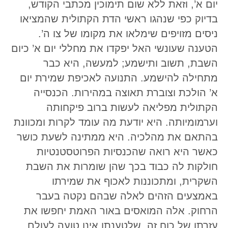
יום א’, וזאת ללא שום תימוכין מכתבי הקודש,
בדיוק כפי שנהגו ראשי הדת הקתולית שהמציאו
ניסים מזויפים שימלאו את מקומו של צו ה’.
הטענה שעונשי האל יפקדו את מחללי יום א’ כיום
השבת, תשוב ותישמע; למעשה, היא כבר
מתחילה להישמע. התנועה לאכיפת שמירת יום
א’ הולכת וצוברת תאוצה במהירות. הכנסייה
הקתולית מפליאה לעשות ברוב פיקחותה
וערמומיותה. היא יודעת מה עומד לקרות ומכוונת
בהתאם את מהלכיה. היא ממתינה לשעת כושר
כאשר היא רואה שהכנסיות הפרוטסטנטיות
חולקות לה כבוד בכך שהן שומרות את השבת
השקרית, ומתכוננות לאכוף את שמירתו
באמצעים הזהים לאלה שבהם נקטה בעבר
הרחוק. אלה המואסים באור האמת יחפשו את
עזרתו של כוח זה, שלטענתו אינו טועה לעולם,