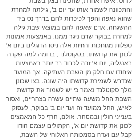
לוהט. אישה אחרת, שהכינה בצק בשבת
והתכוונה לשמור אותו עד יום ב’, גילתה למחרת
שהוא נאפה והפך לכיכרות לחם בדרך נס ביד
ההשגחה. אדם שאפה לחם במוצאי שבת גילה
למחרת בבוקר שדם ניגר ממנו. באמצעות אמונות
טפלות מגוחכות והזויות אלה ניסו הדוגלים ביום א’
לכונן את קדושתו. בסקוטלנד, בדומה למה שקרה
באנגליה, יום א’ זכה לכבוד רב יותר באמצעות
איחודו עם חלק מן השבת העתיקה. אך המועד
שנדרש לשמירת קדושתו היה שונה. בצו שכונן
מלך סקוטלנד נאמר כי יש לשמור את קדושת
השבת החל משעה שתיים עשרה בצהריים, ואסור
לאיש, החל ממועד זה ועד יום ב’ בבוקר, לעסוק
בענייני חולין ובמסחר. אולם, חרף כל המאמצים
לכונן את קדושת יום א’, הקתולים עצמם הודו
קבל עם ועדה בסמכותה האלוהי של השבת,