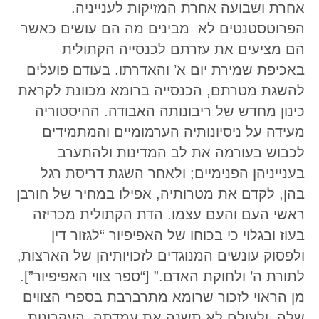
אחרת ושבועה אחרת המזיקות לענייניה.
הפרוטסטנטים לא מבינים מה הם עושים כאשר
הם מציעים את עזרתם לכנסייה הקתולית
באכיפת שמירת יום א’ והאדרתו. בעודם פועלים
להשגת מטרתם, הכנסייה ברומא מכוונת לקראת
כינון מחדש של ריבונותה האבודה. ההיסטוריה
מעידה על ניסיונותיה הערמומיים והמתמידים
לכבוש בעורמה את לב המדינות ולהתערב
בענייניהן הפנימיים; ולאחר השגת דריסת רגל
בהן, לקדם את מטרותיה, אפילו במחיר של חורבן
ראשי העם והעם עצמו. הדת הקתולית מכריזה
בעוז ובגלוי כי בכוחו של האפיפיור “לגזור דין
ולפסוק עונשים המנוגדים לזכויותיהן של הארצות,
לתורת ה’ ולחוקת האדם.” [“ספר צווי האפיפיור”].
מן הראוי לזכור שרומא מתרברבת בספרי הצווים
שלה, ולעולם לא תשנה את עמדתה. העקרונות