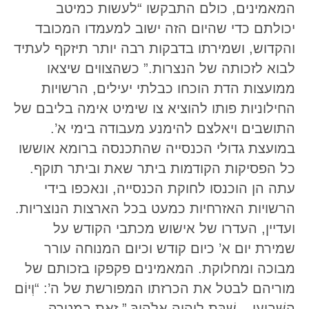
המאמינים, כולם התבקשו “לעשות כמיטב
יכולתם כדי שהיום הזה ישוב למעמדו המכובד
והקדוש, ושמירתו בדבקות רבה יותר תיזקף לעתיד
לבוא לזכותה של הנצרות.” כשהצווים שיצאו
ממועצות הדת הוכחו כבלתי יעילים, הרשויות
החילוניות פותו להוציא צו שימיט אימה בליבם של
התושבים ויאלצם להימנע מעבודה בימי א’.
במועצת גדולי הכנסייה שהתכנסה ברומא אוששו
כל הפסיקות הקודמות ביתר שאת וביתר תוקף.
עתה הן הוכנסו לחוקת הכנסייה, ונאכפו בידי
הרשויות האזרחיות כמעט בכל הארצות הנוצריות.
ועדיין, העדרו של אישוש מכתבי הקודש על
שמירת יום א’ כיום קודש וכיום המנוחה עורר
מבוכה ומחלוקת. המאמינים פקפקו בזכותם של
מוריהם לבטל את הכרזתו המפורשת של ה’: “וְיוֹם
הַשְּׁבִיעִי – שַׁבָּת לַיהוָה אֱלֹהֶיךָ,” זאת במטרה