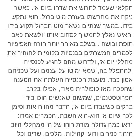
חקלאי שעמד לחרוש את שדהו ביום א’. כאשר
ניקה את מחרשתו בעזרת מוט ברזל, הוא נתקע
בידו. במשך שנתיים נשאר מוט הברזל תקוע בידו,
והאיש נאלץ להמשיך לסחוב אותו “ולשאת כאבי
תופת ובושה”. בשלב מאוחר יותר הורה האפיפיור
לכמרים המשרתים בכנסיות מקומיות להזהיר את
מחללי יום א’, ולדרוש מהם להגיע לכנסייה
ולהתפלל בה, שמא ימיטו על עצמם ועל שכניהם
אסון כבד. מועצת הכנסייה העלתה את הטענה
שהפכה מאז פופולרית מאוד, אפילו בקרב
הפרוטסטנטים, שמשום שאנשים הוכו בידי
ברקים כשעבדו ביום א’, הדבר מהווה אות וסימן
לכך שיום א’ הוא-הוא השבת. הכמרים אמרו:
“ראו כמה גדולה מורת רוחו של ה’ ממחללי היום
הזה!” כמרים ורועי קהילות, מלכים, שרים וכל