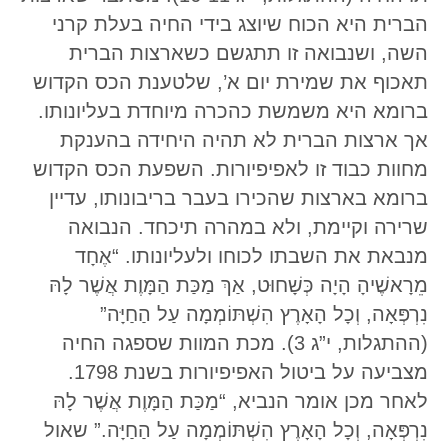
הברית היא הכוח שיוצג בידי החיה בעלת קרני
השה, ושנבואה זו תתגשם כשארצות הברית
תאכוף את שמירת יום א’, שלטענת הכס הקדוש
ברומא היא משמשת כהכרה מיוחדת בעליונותו.
אך ארצות הברית לא תהיה היחידה בהענקת
מחוות כבוד זו לאפיפיורות. השפעת הכס הקדוש
ברומא בארצות שהכירו בעבר בריבונותו, עדיין
שרירה וקיימת, ולא במהרה תיכחד. הנבואה
מנבאת את השבתו לכוחו ולעליונותו. “אֶחָד
מֵרָאשֶׁיהָ הָיָה כְּשָׁחוּט, אַךְ מַכַּת הַמָּוֶת אֲשֶׁר לָהּ
נִרְפְּאָה, וְכָל הָאָרֶץ הִשְׁתּוֹמְמָה עַל הַחַיָּה”
(ההתגלות, י”ג 3). מכת המוות שספגה החיה
מצביעה על ביטול האפיפיורות בשנת 1798.
לאחר מכן אומר הנביא, “מַכַּת הַמָּוֶת אֲשֶׁר לָהּ
נִרְפְּאָה, וְכָל הָאָרֶץ הִשְׁתּוֹמְמָה עַל הַחַיָּה.” שאול