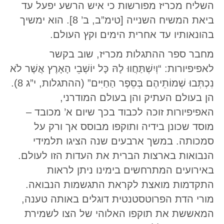
השליח מכריז מפורשות כי איש הרשע יפעל עד
ביאת המשיח השנייה [טימ”ב, ב’ 8]. הוא ימשיך
בהונאותיו עד אחרית הימים וקץ העולם.
מחבר ספר ההתגלות מכריז, שוב בקשר
לאפיפיורות: “וְיִשְׁתַּחֲווּ לָהּ כָּל יוֹשְׁבֵי הָאָרֶץ אֲשֶׁר לֹא
נִכְתְּבוּ שְׁמוֹתֵיהֶם בְּסֵפֶר הַחַיִּים” (ההתגלות, י”ג 8).
הן בעולם העתיק והן בעולם המודרני,
האפיפיורות זוכה לכבוד בכך שיום א’ מכובד –
מוסד שכונן בידיה ותוקפו מבוסס אך ורק על
סמכותה. במשך ארבעים שנה הציגו תלמידי
הנבואות בארצות הברית את העדות הזו לעולם.
באירועים המתרחשים בימינו ניתן לראות
התקדמות מואצת לקראת התגשמות הנבואה.
מורי הדת הפרוטסטנטית דוגלים באותה טענה,
המאששת את תוקפו האלוהי של הצו לשמירת