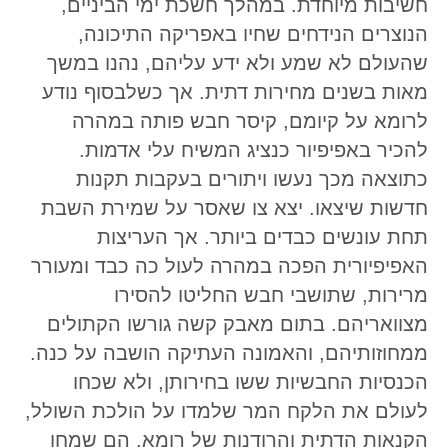
חשיבות מיוחדת. במהלך חשכת ימי הביניים,
הנוצרים הנידחים שחיו באפריקה התיכונה,
שהעולם לא שמע ולא ידע עליהם, נהנו במשך
מאות בשנים מחירות דתית. אך כשלבסוף נודע
לרומא על קיומם, קיסר חבש פותה במהרה
להכיר באפיפיור כנציג המשיח עלי אדמות.
כתוצאה מכך נעשו ויתורים בעקבות תקנות
חדשות שיצאו. יצא צו שאסר על שמירת השבת
תחת עונשים כבדים ביותר. אך העריצות
האפיפיורית הפכה במהרה לעול כה כבד ומעורר
מרירות, שתושבי חבש החליטו להסירו
מצוואריהם. בתום מאבק קשה גורשו הקתולים
ממחוזותיהם, והאמונה העתיקה הושבה על כנה.
הכנסיות החבשיות ששו בחירותן, ולא שכחו
לעולם את הלקח המר שלמדו על הולכת השולל,
הקנאות הדתית והרודנות של רומא. הם שמחו