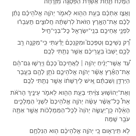
הַמֶּ֔לַח תַּ֛חַת אַשְׁדֹּ֥ת הַפִּסְגָּ֖ה מִזְרָֽחָה׃
וָאֲצַ֣ו אֶתְכֶ֔ם בָּעֵ֥ת הַהִ֖וא לֵאמֹ֑ר יְהֹוָ֣ה אֱלֹהֵיכֶ֗ם נָתַ֨ן
לָכֶ֜ם אֶת־הָאָ֤רֶץ הַזֹּאת֙ לְרִשְׁתָּ֔הּ חֲלוּצִ֣ים תַּֽעַבְר֗וּ
לִפְנֵ֛י אֲחֵיכֶ֥ם בְּנֵֽי־יִשְׂרָאֵ֖ל כׇּל־בְּנֵי־חָֽיִל׃
רַ֠ק נְשֵׁיכֶ֣ם וְטַפְּכֶם֮ וּמִקְנֵכֶם֒ יָדַ֕עְתִּי כִּֽי־מִקְנֶ֥ה רַ֖ב
לָכֶ֑ם יֵֽשְׁבוּ֙ בְּעָ֣רֵיכֶ֔ם אֲשֶׁ֥ר נָתַ֖תִּי לָכֶֽם׃
עַ֠ד אֲשֶׁר־יָנִ֨יחַ יְהֹוָ֥ה
לַֽאֲחֵיכֶם֮ כָּכֶם֒ וְיָרְשׁ֣וּ גַם־הֵ֔ם
׀
אֶת־הָאָ֕רֶץ אֲשֶׁ֨ר יְהֹוָ֧ה אֱלֹהֵיכֶ֛ם נֹתֵ֥ן לָהֶ֖ם בְּעֵ֣בֶר
הַיַּרְדֵּ֑ן וְשַׁבְתֶּ֗ם אִ֚ישׁ לִֽירֻשָּׁת֔וֹ אֲשֶׁ֥ר נָתַ֖תִּי לָכֶֽם׃
וְאֶת־יְהוֹשׁ֣וּעַ צִוֵּ֔יתִי בָּעֵ֥ת הַהִ֖וא לֵאמֹ֑ר עֵינֶ֣יךָ הָרֹאֹ֗ת
אֵת֩ כׇּל־אֲשֶׁ֨ר עָשָׂ֜ה יְהֹוָ֤ה אֱלֹהֵיכֶם֙ לִשְׁנֵי֙ הַמְּלָכִ֣ים
הָאֵ֔לֶּה כֵּֽן־יַעֲשֶׂ֤ה יְהֹוָה֙ לְכׇל־הַמַּמְלָכ֔וֹת אֲשֶׁ֥ר אַתָּ֖ה
עֹבֵ֥ר שָֽׁמָּה׃
לֹ֖א תִּֽירָא֑וּם כִּ֚י יְהֹוָ֣ה אֱלֹֽהֵיכֶ֔ם ה֖וּא הַנִּלְחָ֥ם