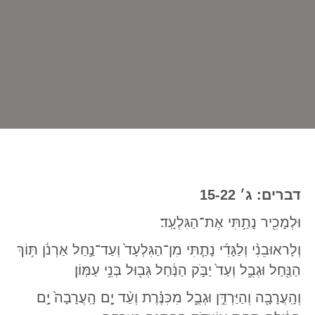
דברים: ג׳ 15-22
וּלְמָכִ֖יר נָתַ֥תִּי אֶת־הַגִּלְעָֽד׃
וְלָראוּבֵנִ֨י וְלַגָּדִ֜י נָתַ֤תִּי מִן־הַגִּלְעָד֙ וְעַד־נַ֣חַל אַרְנֹ֔ן תּ֥וֹךְ
הַנַּ֖חַל וּגְבֻ֑ל וְעַד֙ יַבֹּ֣ק הַנַּ֔חַל גְּב֖וּל בְּנֵ֥י עַמּֽוֹן׃
וְהָֽעֲרָבָ֖ה וְהַיַּרְדֵּ֣ן וּגְבֻ֑ל מִכִּנֶּ֗רֶת וְעַ֨ד יָ֤ם הָֽעֲרָבָה֙ יָ֣ם