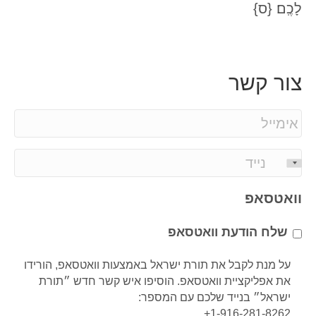
לָכֶֽם׃ {ס}
צור קשר
E
m
a
P
i
h
l
o
וואטסאפ
*
n
e
שלח הודעת וואטסאפ
*
על מנת לקבל את תורת ישראל באמצעות וואטסאפ, הורידו
את אפליקציית וואטסאפ. הוסיפו איש קשר חדש ״תורת
ישראל״ בנייד שלכם עם המספר:
1-916-281-8262+