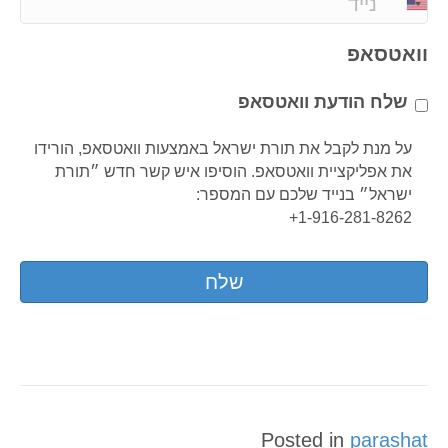
i
h
l
o
וואטסאפ
*
n
e
שלח הודעת וואטסאפ
*
על מנת לקבל את תורת ישראל באמצעות וואטסאפ, הורידו
את אפליקציית וואטסאפ. הוסיפו איש קשר חדש ״תורת
ישראל״ בנייד שלכם עם המספר:
1-916-281-8262+
Posted in
parashat