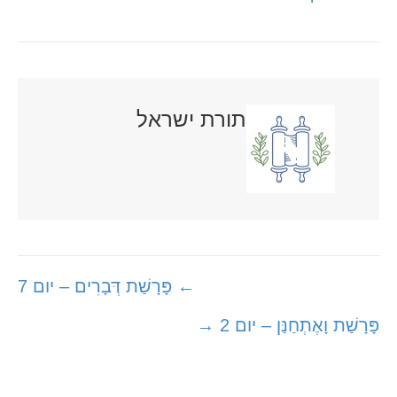
תורת ישראל
Posts
← פָּרָשַׁת דְּבָרִים – יום 7
navigation
פָּרָשַׁת וָאֶתְחַנַּן – יום 2 →