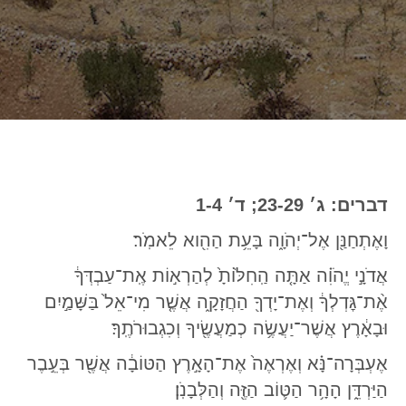
דברים: ג׳ 23-29; ד׳ 1-4
וָאֶתְחַנַּ֖ן אֶל־יְהֹוָ֑ה בָּעֵ֥ת הַהִ֖וא לֵאמֹֽר׃
אֲדֹנָ֣י יֱהֹוִ֗ה אַתָּ֤ה הַֽחִלּ֙וֹתָ֙ לְהַרְא֣וֹת אֶֽת־עַבְדְּךָ֔
אֶ֨ת־גׇּדְלְךָ֔ וְאֶת־יָדְךָ֖ הַחֲזָקָ֑ה אֲשֶׁ֤ר מִי־אֵל֙ בַּשָּׁמַ֣יִם
וּבָאָ֔רֶץ אֲשֶׁר־יַעֲשֶׂ֥ה כְמַעֲשֶׂ֖יךָ וְכִגְבוּרֹתֶֽךָ׃
אֶעְבְּרָה־נָּ֗א וְאֶרְאֶה֙ אֶת־הָאָ֣רֶץ הַטּוֹבָ֔ה אֲשֶׁ֖ר בְּעֵ֣בֶר
הַיַּרְדֵּ֑ן הָהָ֥ר הַטּ֛וֹב הַזֶּ֖ה וְהַלְּבָנֹֽן׃