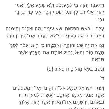
וַיִּתְעַבֵּ֨ר יְהֹוָ֥ה בִּי֙ לְמַ֣עַנְכֶ֔ם וְלֹ֥א שָׁמַ֖ע אֵלָ֑י וַיֹּ֨אמֶר
יְהֹוָ֤ה אֵלַי֙ רַב־לָ֔ךְ אַל־תּ֗וֹסֶף דַּבֵּ֥ר אֵלַ֛י ע֖וֹד בַּדָּבָ֥ר
הַזֶּֽה׃
עֲלֵ֣ה
׀
רֹ֣אשׁ הַפִּסְגָּ֗ה וְשָׂ֥א עֵינֶ֛יךָ יָ֧מָּה וְצָפֹ֛נָה וְתֵימָ֥נָה
וּמִזְרָ֖חָה וּרְאֵ֣ה בְעֵינֶ֑יךָ כִּי־לֹ֥א תַעֲבֹ֖ר אֶת־הַיַּרְדֵּ֥ן הַזֶּֽה׃
וְצַ֥ו אֶת־יְהוֹשֻׁ֖עַ וְחַזְּקֵ֣הוּ וְאַמְּצֵ֑הוּ כִּי־ה֣וּא יַעֲבֹ֗ר לִפְנֵי֙
הָעָ֣ם הַזֶּ֔ה וְהוּא֙ יַנְחִ֣יל אוֹתָ֔ם אֶת־הָאָ֖רֶץ אֲשֶׁ֥ר
תִּרְאֶֽה׃
וַנֵּ֣שֶׁב בַּגָּ֔יְא מ֖וּל בֵּ֥ית פְּעֽוֹר׃ {פ}
ד׳
וְעַתָּ֣ה יִשְׂרָאֵ֗ל שְׁמַ֤ע אֶל־הַֽחֻקִּים֙ וְאֶל־הַמִּשְׁפָּטִ֔ים
אֲשֶׁ֧ר אָֽנֹכִ֛י מְלַמֵּ֥ד אֶתְכֶ֖ם לַעֲשׂ֑וֹת לְמַ֣עַן תִּֽחְי֗וּ
וּבָאתֶם֙ וִֽירִשְׁתֶּ֣ם אֶת־הָאָ֔רֶץ אֲשֶׁ֧ר יְהֹוָ֛ה אֱלֹהֵ֥י