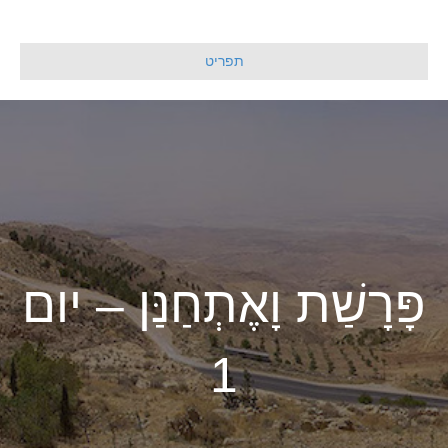
תפריט
פָּרָשַׁת וָאֶתְחַנַּן – יום
1