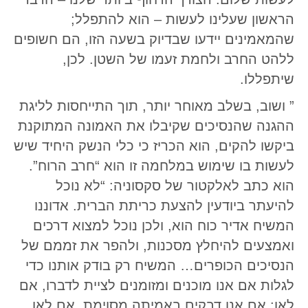
הראשון שעלינו לעשות – הוא להתפלל;
שהמאמינים יידעו שבדיוק בשעה הזו, הם חשופים
ללהט החרב ולחמת זעמו של השטן. לכן,
שיתפללו.
” ושוב, בשלב מאוחר יותר, תוך התייחסות לליגת
ההגנה שהנסיכים שקיבלו את האמונה המתוקנת
ביקשו להקים, הוא הכריז כי כלי הנשק היחיד שיש
לעשות בו שימוש במלחמה זו הוא “חרב הרוח”.
הוא כתב לאלקטור של סקסוניה: “לא נוכל
להיעתר ביודעין להצעת כריתת הברית. אדוננו
המשיח אדיר כוח הוא, ולכן נוכל למצוא דרכים
ואמצעים להיחלץ מסכנות, ולהפר את זממם של
הנסיכים הכופרים… המשיח רק בודק אותנו כדי
לגלות אם אנו מוכנים ומזומנים לציית לדברו, אם
לאו; אם אנו דבקים באמיתה מסוימת, אם לאו.