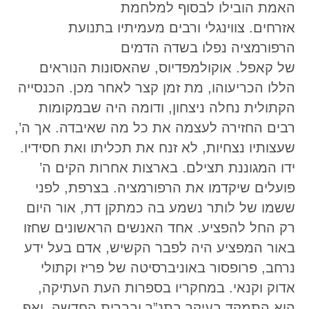
האמת הובילו לבסוף למלחמת
אזרחים. צווינגלי ורבים מעמיתיו בתנועת
הרפורמציה נפלו בשדה הדמים
של קאפל. אוקולמפדיוס, שהאסונות הנוראים
הללו הכריעוהו, מת זמן קצר לאחר מכן. הכנסייה
הקתולית נחלה ניצחון, ודומה היה שבמקומות
רבים החזירה לעצמה את כל מה שאיבדה. אך ה’,
שעצותיו נצחיות, לא זנח את תכליתו ואת חסידיו.
ידו המגוננת תצילם. בארצות אחרות הקים ה’
פועלים שיקדמו את הרפורמציה. בצרפת, לפני
ששמו של לותר נשמע בה כמתקן דת, אור היום
רק החל להפציע. אחד האנשים הראשונים שחזו
באור המפציע היה לפבר הקשיש, אדם בעל ידע
נרחב, פרופסור באוניברסיטה של פריז וקתולי
אדוק וקנאי. במחקריו בספרות העת העתיקה,
הוא התמקד בעיקר בתנ”ך ובברית החדשה, ואף