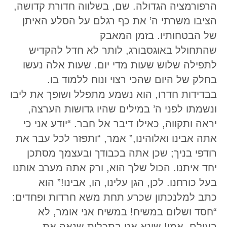
הרפורמציה הגדולה. שם, בשלווה חדורת קדושה,
הציבו משרתי ה’ את כף רגלם על הסלע האיתן
של הבטחותיו. בזמן המאבק
שהתחולל באוגסבורג, לותר לא חדל להקדיש
לתפילה שלוש שעות מדי יום. שעות אלה נעשו
בחלק של היום שהכי רצוי ונוח ללמוד בו.
בבדידות חדרו, הוא נשמע מתפלל ושופך את ליבו
ונשמתו לפני ה’ במילים שהיו גדושות הערצה,
יראה ותקווה, כאילו דיבר אל חבר. “יודע אני כי
אתה אבינו ואלוהינו,” אמר, “ותפזר לכל עבר את
רודפי בניך; שכן אתה בכבודך ובעצמך מסתכן
יחד איתנו. הכול שלך הוא, ורק אתה מערב אותנו
בעל כורחנו. לכן, הגן עלינו, הו, אבינו!” הוא
כתב למלנכתון שכרע תחת משא חרדות ופחדים:
“חסד ושלום במשיח! במשיח אני אומר, לא
בעולם, אמן! שונא אני בתכלית שנאה את