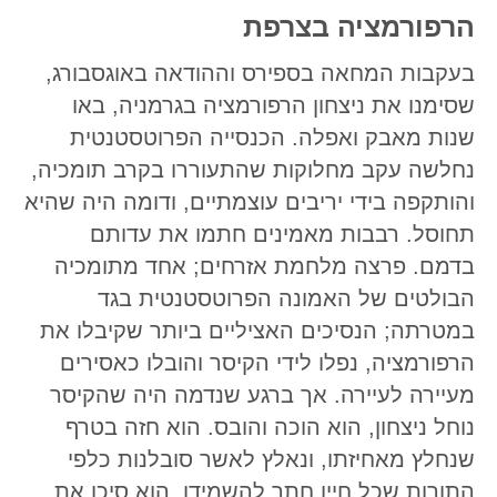
הרפורמציה בצרפת
בעקבות המחאה בספירס וההודאה באוגסבורג,
שסימנו את ניצחון הרפורמציה בגרמניה, באו
שנות מאבק ואפלה. הכנסייה הפרוטסטנטית
נחלשה עקב מחלוקות שהתעוררו בקרב תומכיה,
והותקפה בידי יריבים עוצמתיים, ודומה היה שהיא
תחוסל. רבבות מאמינים חתמו את עדותם
בדמם. פרצה מלחמת אזרחים; אחד מתומכיה
הבולטים של האמונה הפרוטסטנטית בגד
במטרתה; הנסיכים האציליים ביותר שקיבלו את
הרפורמציה, נפלו לידי הקיסר והובלו כאסירים
מעיירה לעיירה. אך ברגע שנדמה היה שהקיסר
נוחל ניצחון, הוא הוכה והובס. הוא חזה בטרף
שנחלץ מאחיזתו, ונאלץ לאשר סובלנות כלפי
התורות שכל חייו חתר להשמידן. הוא סיכן את