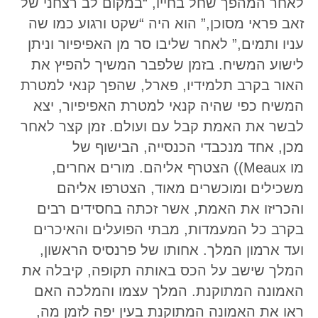
לאחר המהפך שחל בחייו, “במקום לב רצחני של
זאב פראי מסוכן,” הוא היה “שקט ורגוע כמו שה
עניו ותמים,” לאחר שליבו סר מן האפיפיור וניתן
לישוע המשיח. בזמן שלפבר המשיך להפיץ את
האור בקרב תלמידיו, פארל, שהפך קנאי למטרת
המשיח כפי שהיה קנאי למטרת האפיפיור, יצא
לבשר את האמת קבל עם ועולם. זמן קצר לאחר
מכן, אחד מנכבדי הכנסייה, הבישוף של
מו Meaux)) הצטרף אליהם. מורים אחרים,
משכילים ומוכשרים מאוד, הצטרפו אליהם
והכריזו את האמת, אשר זכתה בחסידים רבים
בקרב כל המעמדות, מבתי הפועלים והאיכרים
ועד ארמון המלך. אחותו של פרנסיס הראשון,
המלך שישב על הכס באותה תקופה, קיבלה את
האמונה המתוקנת. המלך עצמו והמלכה האם
ראו את האמונה המתוקנת בעין יפה לזמן מה,