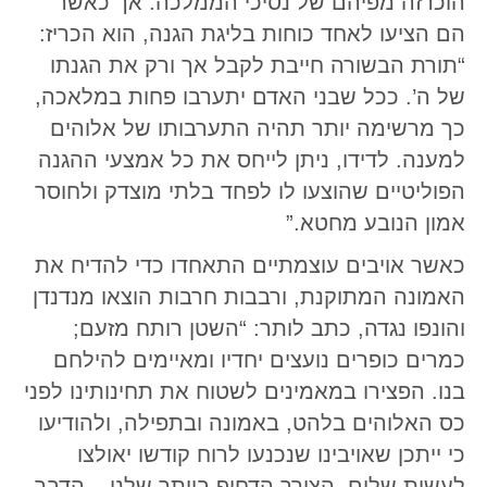
הוכרזה מפיהם של נסיכי הממלכה. אך כאשר
הם הציעו לאחד כוחות בליגת הגנה, הוא הכריז:
“תורת הבשורה חייבת לקבל אך ורק את הגנתו
של ה’. ככל שבני האדם יתערבו פחות במלאכה,
כך מרשימה יותר תהיה התערבותו של אלוהים
למענה. לדידו, ניתן לייחס את כל אמצעי ההגנה
הפוליטיים שהוצעו לו לפחד בלתי מוצדק ולחוסר
אמון הנובע מחטא.”
כאשר אויבים עוצמתיים התאחדו כדי להדיח את
האמונה המתוקנת, ורבבות חרבות הוצאו מנדנדן
והונפו נגדה, כתב לותר: “השטן רותח מזעם;
כמרים כופרים נועצים יחדיו ומאיימים להילחם
בנו. הפצירו במאמינים לשטוח את תחינותינו לפני
כס האלוהים בלהט, באמונה ובתפילה, ולהודיעו
כי ייתכן שאויבינו שנכנעו לרוח קודשו יאולצו
לעשות שלום. הצורך הדחוף ביותר שלנו – הדבר