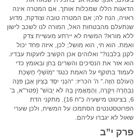
הדאגות הללו שמכלות אותך. אם המטרה אינה
ראויה, הנח לה; אם המטרה טובה וצודקת, מדוע
שנתעלם מהבטחות האל, המורה לנו לשכב לישון
ללא מורא? המשיח לא יירתע מעשיית צדק
ואמת. הוא חי, הוא מושל; לכן, איזה פחד יכול
לקנן בלבנו?” ואלוהים אכן הקשיב לזעקות עבדיו.
הוא אזר את הנסיכים והשרים בחן ובאומץ כדי
לעמוד בתוקף על האמת כנגד “מוֹשְׁלֵי חֶשְׁכַת
הָעוֹלָם הַזֶּה.” ה’ הכריז: “הִנְנִי יִסַּד בְּצִיּוֹן אֶבֶן פִּנָּה
נִבְחָרָה וִיקָרָה, וְהַמַּאֲמִין בָּהּ לֹא יֵבוֹשׁ” (פטר”א, ב’
6, בציטוט מישעיה כ”ח 16). מתקני הדת
הפרוטסטנטים הסתמכו על המשיח, ולכן שערי
שאול לא יגברו עליהם.
פרק י”ב