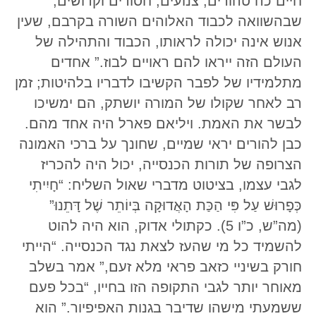
חיים כה טהורים, צנועים, חסודים וקדושים,
שבהשוואה לכבוד האלוהים השורה בקרבם, שעין
אנוש אינה יכולה לראותו, הכבוד והתהילה של
העולם הזה ייראו להם ראויים לבוז.” אחדים
מתלמידיו של לפבר הקשיבו לדבריו בלהיטות; זמן
רב לאחר שקולו של המורה יושתק, הם ימשיכו
לבשר את האמת. ויליאם פארל היה אחד מהם.
כבן להורים יראי שמיים, שחונך על ברכי האמונה
הצרופה של תורות הכנסייה, יכול היה להכריז
לגבי עצמו, בציטוט מדברי שאול השליח: “חָיִיתִי
כְּפָרוּשׁ עַל פִּי הַכַּת הָאֲדוּקָה בְּיוֹתֵר שֶׁל דָּתֵנוּ”
(מה”ש, כ”ו 5). כקתולי אדוק, הוא היה להוט
להשמיד כל מי שהעז לצאת נגד הכנסייה. “הייתי
חורק בשיניי כזאב פראי מלא זעם,” אמר בשלב
מאוחר יותר לגבי התקופה הזו בחייו, “בכל פעם
ששמעתי מישהו שדיבר בגנות האפיפיור.” הוא