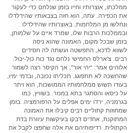
ממלכתו, אוצרותיו וחייו בזמן שנלחם כדי לעקור
את הכפירה. עתה, הוא חזה בצבאותיו שהידלדלו
ונחלשו מן המלחמות, באוצרותיו שהידלדלו
ובממלכות הרבות שלו, שמרד איים על שלמותן,
בזמן שבכל מקום, האמונה שהוא ניסה
לשווא לדכא, התפשטה ועשתה לה חסידים
רבים. צ’ארלס החמישי נלחם נגד כוח כול-יכול.
אלוהים אמר: “יהי אור”, אך הקיסר רצה לשמור
שהחשכה לא תתפוגג. תכליתו נכזבה, ובדמי ימיו,
בעודו תשוש ממלחמותיו הממושכות, הוא ויתר
על כיסאו והסתגר בתא במנזר. בשוויץ, כמו
בגרמניה, ירדו ימים אפלים על הרפורמציה. בזמן
שמחוזות קתוליים רבים קיבלו את האמונה
המתוקנת, אחדים דבקו בעיקשות עיוורת בדת
הקתולית. רדיפותיהם את אלה שחפצו לקבל את